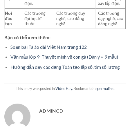
điện.
xây lắp điện.
Nơi
Các trường
Các trường dạy
Các trường
đào
đại học kĩ
nghề, cao đẳng
dạy nghề, cao
tạo
thuật.
nghề.
đẳng nghề.
Bạn có thể xem thêm:
Soạn bài Tà áo dài Việt Nam trang 122
Văn mẫu lớp 9: Thuyết minh về con gà (Dàn ý + 9 mẫu)
Hướng dẫn dạy các dạng Toán tạo lập số, tìm số lượng
This entry was posted in
Video Hay
. Bookmark the
permalink
.
ADMINCD