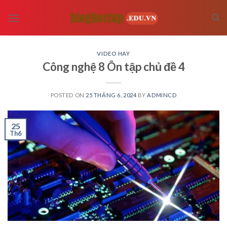
Skip
to
content
VIDEO HAY
Công nghệ 8 Ôn tập chủ đề 4
POSTED ON
25 THÁNG 6, 2024
BY
ADMINCD
25
Th6