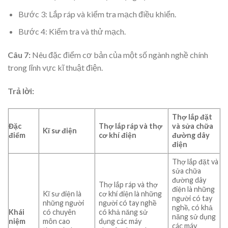
Bước 3: Lắp ráp và kiểm tra mạch điều khiển.
Bước 4: Kiểm tra và thử mạch.
Câu 7:
Nêu đặc điểm cơ bản của một số ngành nghề chính
trong lĩnh vực kĩ thuật điện.
Trả lời:
Thợ lắp đặt
Đặc
Thợ lắp ráp và thợ
và sửa chữa
Kĩ sư điện
điểm
cơ khí điện
đường dây
điện
Thợ lắp đặt và
sửa chữa
đường dây
Thợ lắp ráp và thợ
điện là những
Kĩ sư điện là
cơ khí điện là những
người có tay
những người
người có tay nghề
nghề, có khả
Khái
có chuyên
có khả năng sử
năng sử dụng
niệm
môn cao
dụng các máy
các máy