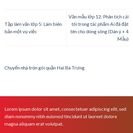
Văn mẫu lớp 12: Phân tích cái
Tập làm văn lớp 5: Làm biên
tôi trong tác phẩm Ai đã đặt
bản một vụ việc
tên cho dòng sông (Dàn ý + 4
Mẫu)
Chuyển nhà trọn gói quận Hai Bà Trưng
Lorem ipsum dolor sit amet, consectetuer adipiscing elit, sed
diam nonummy nibh euismod tincidunt ut laoreet dolore
magna aliquam erat volutpat.