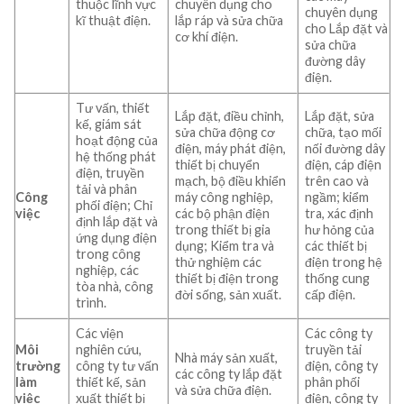
thuộc lĩnh vực
chuyên dụng cho
chuyên dụng
kĩ thuật điện.
lắp ráp và sửa chữa
cho Lắp đặt và
cơ khí điện.
sửa chữa
đường dây
điện.
Tư vấn, thiết
Lắp đặt, điều chỉnh,
Lắp đặt, sửa
kế, giám sát
sửa chữa động cơ
chữa, tạo mối
hoạt động của
điện, máy phát điện,
nối đường dây
hệ thống phát
thiết bị chuyển
điện, cáp điện
điện, truyền
mạch, bộ điều khiển
trên cao và
tải và phân
Công
máy công nghiệp,
ngầm; kiểm
phối điện; Chỉ
việc
các bộ phận điện
tra, xác định
định lắp đặt và
trong thiết bị gia
hư hỏng của
ứng dụng điện
dụng; Kiểm tra và
các thiết bị
trong công
thử nghiệm các
điện trong hệ
nghiệp, các
thiết bị điện trong
thống cung
tòa nhà, công
đời sống, sản xuất.
cấp điện.
trình.
Các viện
Các công ty
Môi
nghiên cứu,
truyền tải
Nhà máy sản xuất,
trường
công ty tư vấn
điện, công ty
các công ty lắp đặt
làm
thiết kế, sản
phân phối
và sửa chữa điện.
việc
xuất thiết bị
điện, công ty