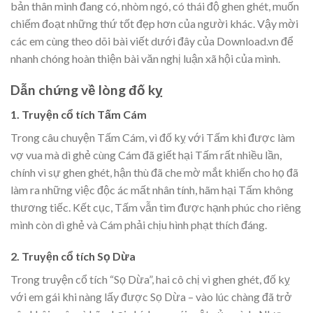
bản thân mình đang có, nhòm ngó, có thái độ ghen ghét, muốn
chiếm đoạt những thứ tốt đẹp hơn của người khác. Vậy mời
các em cùng theo dõi bài viết dưới đây của Download.vn để
nhanh chóng hoàn thiện bài văn nghị luận xã hội của mình.
Dẫn chứng về lòng đố kỵ
1. Truyện cổ tích Tấm Cám
Trong câu chuyện Tấm Cám, vì đố kỵ với Tấm khi được làm
vợ vua mà dì ghẻ cùng Cám đã giết hại Tấm rất nhiều lần,
chính vì sự ghen ghét, hận thù đã che mờ mắt khiến cho họ đã
làm ra những việc độc ác mất nhân tính, hãm hại Tấm không
thương tiếc. Kết cục, Tấm vẫn tìm được hạnh phúc cho riêng
mình còn dì ghẻ và Cám phải chịu hình phạt thích đáng.
2. Truyện cổ tích Sọ Dừa
Trong truyện cổ tích “Sọ Dừa”, hai cô chị vì ghen ghét, đố kỵ
với em gái khi nàng lấy được Sọ Dừa – vào lúc chàng đã trở