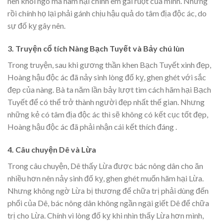
nên khôi ngô mà hãm hại chính em gái ruột của mình. Nhưng
rồi chính họ lại phải gánh chịu hậu quả do tâm địa độc ác, do
sự đố kỵ gây nên.
3. Truyện cổ tích Nàng Bạch Tuyết và Bảy chú lùn
Trong truyện, sau khi gương thần khen Bạch Tuyết xinh đẹp,
Hoàng hậu độc ác đã nảy sinh lòng đố kỵ, ghen ghét với sắc
đẹp của nàng. Bà ta năm lần bảy lượt tìm cách hãm hại Bạch
Tuyết để có thể trở thành người đẹp nhất thế gian. Nhưng
những kẻ có tâm địa độc ác thì sẽ không có kết cục tốt đẹp,
Hoàng hậu độc ác đã phải nhận cái kết thích đáng .
4. Câu chuyện Dê và Lừa
Trong câu chuyện, Dê thấy Lừa được bác nông dân cho ăn
nhiều hơn nên nảy sinh đố kỵ, ghen ghét muốn hãm hại Lừa.
Nhưng không ngờ Lừa bị thương để chữa trị phải dùng đến
phổi của Dê, bác nông dân không ngần ngại giết Dê để chữa
trị cho Lừa. Chính vì lòng đố kỵ khi nhìn thấy Lừa hơn mình,