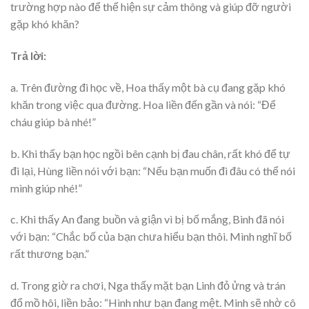
trường hợp nào để thể hiện sự cảm thông và giúp đỡ người
gặp khó khăn?
Trả lời:
a. Trên đường đi học về, Hoa thấy một bà cụ đang gặp khó
khăn trong việc qua đường. Hoa liền đến gần và nói: “Để
cháu giúp bà nhé!”
b. Khi thấy bạn học ngồi bên cạnh bị đau chân, rất khó để tự
đi lại, Hùng liền nói với bạn: “Nếu bạn muốn đi đâu có thể nói
mình giúp nhé!”
c. Khi thấy An đang buồn và giận vì bị bố mắng, Bình đã nói
với bạn: “Chắc bố của bạn chưa hiểu bạn thôi. Mình nghĩ bố
rất thương bạn.”
d. Trong giờ ra chơi, Nga thấy mặt bạn Linh đỏ ửng và trán
đổ mồ hôi, liền bảo: “Hình như bạn đang mệt. Minh sẽ nhờ cô