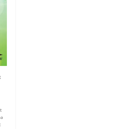
g
t
óa
t