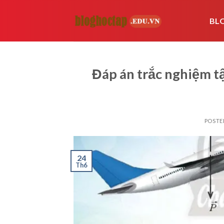
Skip
to
BL
content
Đáp án trắc nghiệm t
POSTE
24
Th6