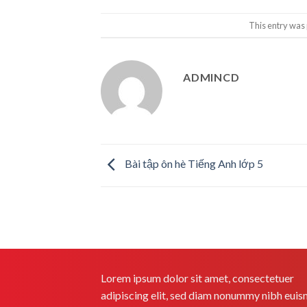
This entry was
ADMINCD
Bài tập ôn hè Tiếng Anh lớp 5
Lorem ipsum dolor sit amet, consectetuer
adipiscing elit, sed diam nonummy nibh eui