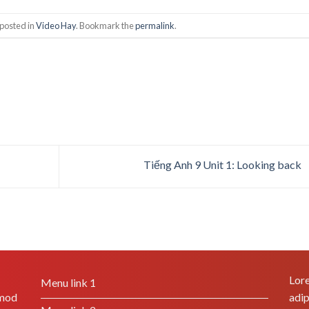
 posted in
Video Hay
. Bookmark the
permalink
.
Tiếng Anh 9 Unit 1: Looking back
Lore
Menu link 1
smod
adip