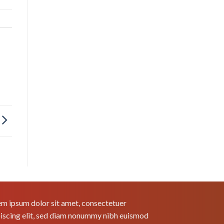
m ipsum dolor sit amet, consectetuer
iscing elit, sed diam nonummy nibh euismod