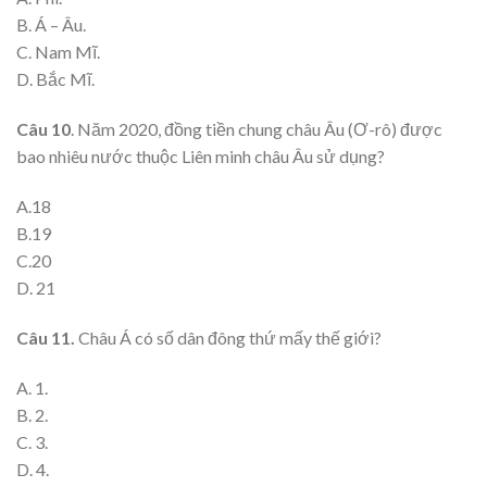
B. Á – Âu.
C. Nam Mĩ.
D. Bắc Mĩ.
Câu 10
. Năm 2020, đồng tiền chung châu Âu (Ơ-rô) được
bao nhiêu nước thuộc Liên minh châu Âu sử dụng?
A.18
B.19
C.20
D. 21
Câu 11.
Châu Á có số dân đông thứ mấy thế giới?
A. 1.
B. 2.
C. 3.
D. 4.