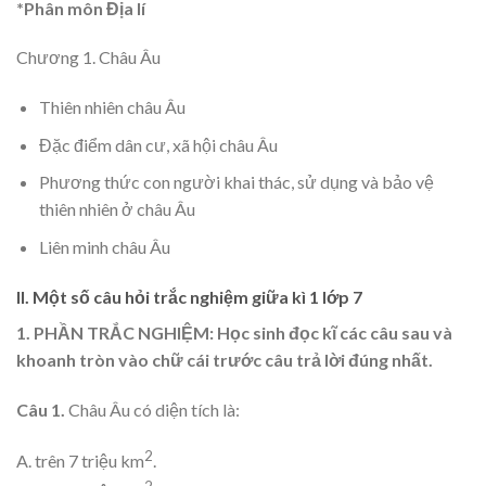
*Phân môn Địa lí
Chương 1. Châu Âu
Thiên nhiên châu Âu
Đặc điểm dân cư, xã hội châu Âu
Phương thức con người khai thác, sử dụng và bảo vệ
thiên nhiên ở châu Âu
Liên minh châu Âu
II. Một số câu hỏi trắc nghiệm giữa kì 1 lớp 7
1. PHẦN TRẮC NGHIỆM: Học sinh đọc kĩ các câu sau và
khoanh tròn vào chữ cái trước câu trả lời đúng nhất.
Câu 1.
Châu Âu có diện tích là:
2
A. trên 7 triệu km
.
2