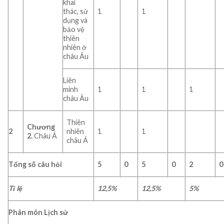
khai
thác, sử
1
1
dụng và
bảo vệ
thiên
nhiên ở
châu Âu
Liên
minh
1
1
1
châu Âu
Thiên
Chương
2
nhiên
1
1
2.
Châu Á
châu Á
Tổng số câu hỏi
5
0
5
0
2
0
Tỉ lệ
12,5%
12,5%
5%
Phân môn Lịch sử