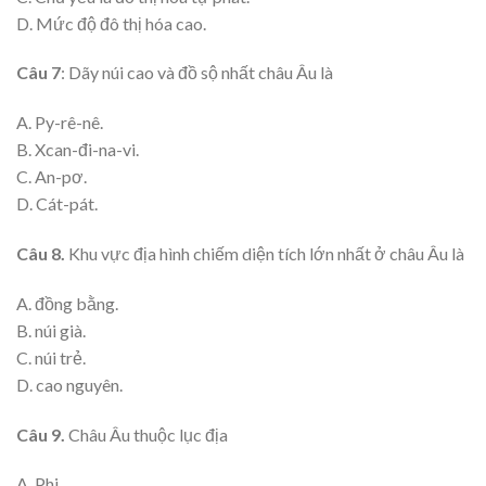
D. Mức độ đô thị hóa cao.
Câu 7
: Dãy núi cao và đồ sộ nhất châu Âu là
A. Py-rê-nê.
B. Xcan-đi-na-vi.
C. An-pơ.
D. Cát-pát.
Câu 8.
Khu vực địa hình chiếm diện tích lớn nhất ở châu Âu là
A. đồng bằng.
B. núi già.
C. núi trẻ.
D. cao nguyên.
Câu 9.
Châu Âu thuộc lục địa
A. Phi.