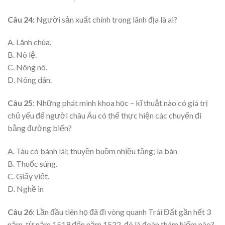
Câu 24:
Người sản xuất chính trong lãnh địa là ai?
A. Lãnh chúa.
B. Nô lệ.
C. Nông nô.
D. Nông dân.
Câu 25
: Những phát minh khoa học – kĩ thuật nào có giá trị
chủ yếu để người châu Âu có thể thực hiện các chuyến đi
bằng đường biển?
A. Tàu có bánh lái; thuyền buồm nhiều tầng; la bàn
B. Thuốc súng.
C. Giấy viết.
D. Nghề in
Câu 26
: Lần đầu tiên họ đã đi vòng quanh Trái Đất gần hết 3
năm, từ năm 1519 đến năm 1522, đó là đoàn thám hiểm nào?