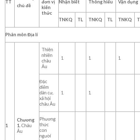
TT
đơn vị
Nhận biết
Thông hiểu
Vận dụng
chủ đề
kiến
thức
TNKQ
TL
TNKQ
TL
TNKQ
T
Phân môn Địa lí
Thiên
nhiên
1
1
1
châu
Âu
Đặc
điểm
dân cư,
1
1
xã hội
châu Âu
Phương
Chương
thức
1
1.
Châu
con
Âu
người