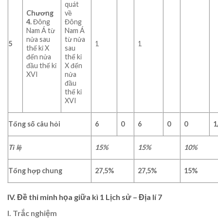
quát
Chương
về
4.
Đông
Đông
Nam Á từ
Nam Á
nửa sau
từ nửa
5
1
1
thế kỉ X
sau
đến nửa
thế kỉ
đầu thế kỉ
X đến
XVI
nửa
đầu
thế kỉ
XVI
Tổng số câu hỏi
6
0
6
0
0
1
Tỉ lệ
15%
15%
10%
Tổng hợp chung
27,5%
27,5%
15%
IV. Đề thi minh họa giữa kì 1 Lịch sử – Địa lí 7
I. Trắc nghiệm