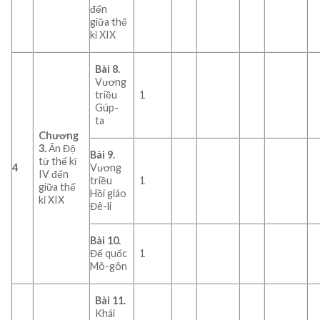
đến
giữa thế
kỉ XIX
Bài 8.
Vương
triều
1
Gúp-
ta
Chương
3.
Ấn Độ
Bài 9.
từ thế kỉ
4
Vương
IV đến
triều
1
giữa thế
Hồi giáo
kỉ XIX
Đê-li
Bài 10.
Đế quốc
1
Mô-gôn
Bài 11.
Khái