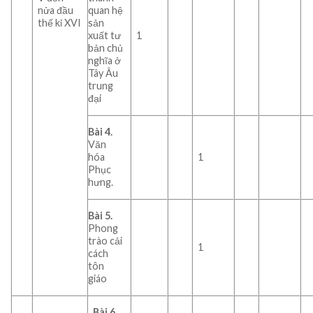
nửa đầu
quan hệ
thế kỉ XVI
sản
xuất tư
1
bản chủ
nghĩa ở
Tây Âu
trung
đại
Bài 4.
Văn
hóa
1
Phục
hưng.
Bài 5.
Phong
trào cải
1
cách
tôn
giáo
Bài 6.