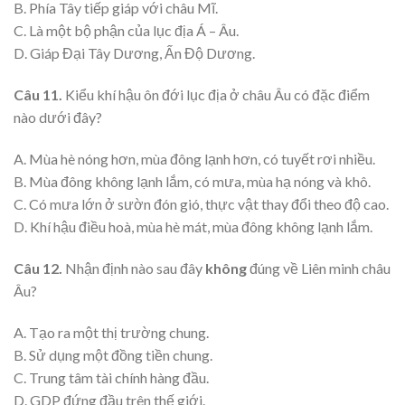
B. Phía Tây tiếp giáp với châu Mĩ.
C. Là một bộ phận của lục địa Á – Âu.
D. Giáp Đại Tây Dương, Ấn Độ Dương.
Câu 11.
Kiểu khí hậu ôn đới lục địa ở châu Âu có đặc điểm
nào dưới đây?
A. Mùa hè nóng hơn, mùa đông lạnh hơn, có tuyết rơi nhiều.
B. Mùa đông không lạnh lắm, có mưa, mùa hạ nóng và khô.
C. Có mưa lớn ở sườn đón gió, thực vật thay đổi theo độ cao.
D. Khí hậu điều hoà, mùa hè mát, mùa đông không lạnh lắm.
Câu 12.
Nhận định nào sau đây
không
đúng về Liên minh châu
Âu?
A. Tạo ra một thị trường chung.
B. Sử dụng một đồng tiền chung.
C. Trung tâm tài chính hàng đầu.
D. GDP đứng đầu trên thế giới.