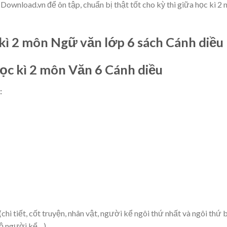
 Download.vn để ôn tập, chuẩn bị thật tốt cho kỳ thi giữa học kì 2
kì 2 môn Ngữ văn lớp 6 sách Cánh diều
ọc kì 2 môn Văn 6 Cánh diều
:
hi tiết, cốt truyện, nhân vật, người kể ngôi thứ nhất và ngôi thứ b
 độ người kể…)