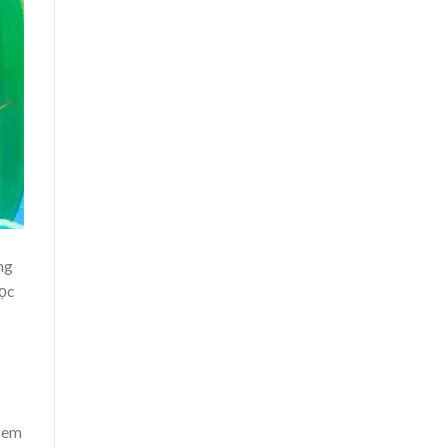
ng
học
c em