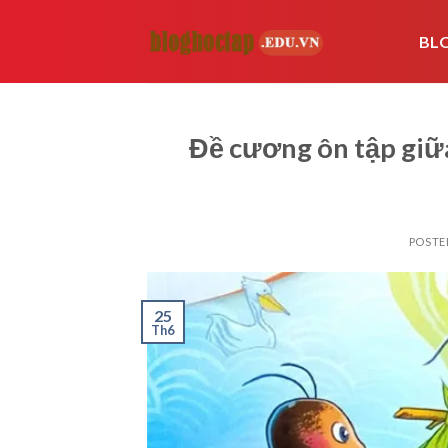
Skip
to
BL
content
Đề cương ôn tập giữ
POSTE
25
Th6