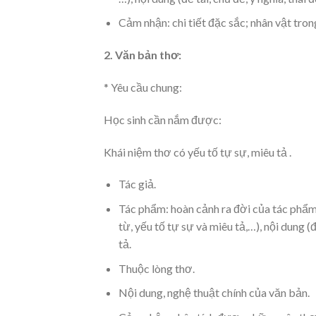
Cảm nhận: chi tiết đặc sắc; nhân vật tron
2. Văn bản thơ:
* Yêu cầu chung:
Học sinh cần nắm được:
Khái niệm thơ có yếu tố tự sự, miêu tả .
Tác giả.
Tác phẩm: hoàn cảnh ra đời của tác phẩm
từ, yếu tố tự sự và miêu tả,…), nội dung (
tả.
Thuộc lòng thơ.
Nội dung, nghệ thuật chính của văn bản.