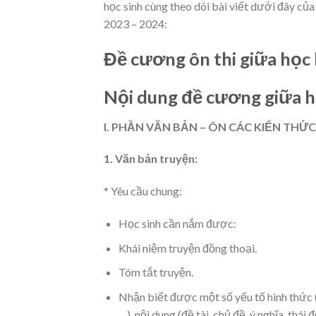
học sinh cùng theo dõi bài viết dưới đây của
2023 – 2024:
Đề cương ôn thi giữa học 
Nội dung đề cương giữa h
I. PHẦN VĂN BẢN – ÔN CÁC KIẾN THỨC
1. Văn bản truyện:
* Yêu cầu chung:
Học sinh cần nắm được:
Khái niệm truyện đồng thoại.
Tóm tắt truyện.
Nhận biết được một số yếu tố hình thức (c
…), nội dung (đề tài, chủ đề, ý nghĩa, thái