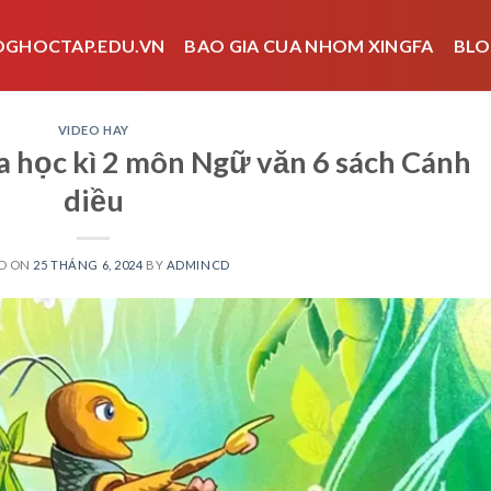
OGHOCTAP.EDU.VN
BAO GIA CUA NHOM XINGFA
BLO
VIDEO HAY
a học kì 2 môn Ngữ văn 6 sách Cánh
diều
D ON
25 THÁNG 6, 2024
BY
ADMINCD