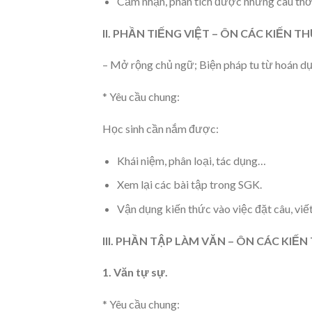
Cảm nhận, phân tích được những câu thơ, 
II. PHẦN TIẾNG VIỆT – ÔN CÁC KIẾN TH
– Mở rộng chủ ngữ; Biện pháp tu từ hoán dụ
* Yêu cầu chung:
Học sinh cần nắm được:
Khái niệm, phân loại, tác dụng…
Xem lại các bài tập trong SGK.
Vận dụng kiến thức vào việc đặt câu, viế
III. PHẦN TẬP LÀM VĂN – ÔN CÁC KIẾN
1. Văn tự sự.
* Yêu cầu chung: