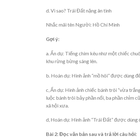
d. Vì sao? Trái Đất nặng ân tình
Nhắc mãi tên Người: Hồ Chí Minh
Gợi ý:
a. Ẩn dụ: Tiếng chim kêu như một chiếc chuô
khu rừng bừng sáng lên.
b. Hoán dụ: Hình ảnh “mồ hôi” được dùng để
c, Ẩn dụ: Hình ảnh chiếc bánh trôi “vừa trắn
luộc bánh trôi bảy phần nổi, ba phần chỉm c
xã hội xưa.
d, Hoán dụ: Hình ảnh “Trái Đất” được dùng đ
Bài 2: Đọc văn bản sau và trả lời câu hỏi: