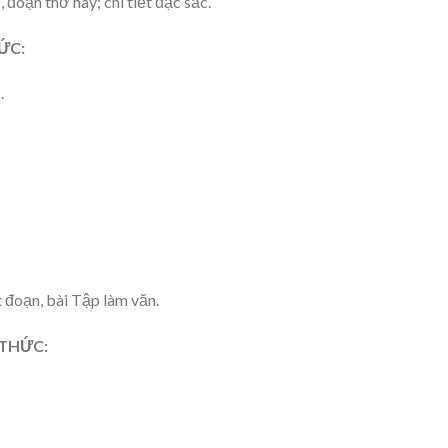
đoạn thơ hay; chi tiết đặc sắc.
ỨC:
.
t đoạn, bài Tập làm văn.
 THỨC: