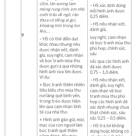
cốm,
làn
sương
lam
– HS xác định đúng
mỏng rung rinh, em nhỏ
mỗi hình ảnh được
cưỡi trâu về ngõ, rào
0,25 điểm.
thưa
có
tiếng
ai
gọi,
– HS nêu nhận xét,
khoảng
trời trong leo
đánh giá,
lẻo,…
9
suy nghĩ, cảm nhận
– HS có thể diễn đạt
về bức tranh mùa thu
khác nhau nhưng nêu
phù hợp, chính xác,
được nhận xét, đánh
sâu
giá, suy nghĩ, cảm nhận
về bức tranh mùa thu
sắc qua các hình ảnh
được gợi ra qua những
đã xác định được
hình ảnh vừa tìm được.
0,75 – 1,0 điểm.
Ví dụ:
– HS nêu nhận xét,
+ Bức tranh thiên nhiên
đánh giá, suy nghĩ,
tiêu biểu cho mùa thu
cảm nhận về bức
nơi làng quê bình yên,
tranh mùa thu phù
trong trẻo được hiện
hợp các hình ảnh đã
lên qua cảm nhận tinh
xác định nhưng chưa
tế của nhà thơ.
thật chính xác, sâu
sắc 0,25 – 0,5 điểm.
+ Hình ảnh gần gũi, mộc
mạc của con người làm
– HS trả lời không
bức tranh quê thêm
đúng hoặc không có
sống động, đầy màu