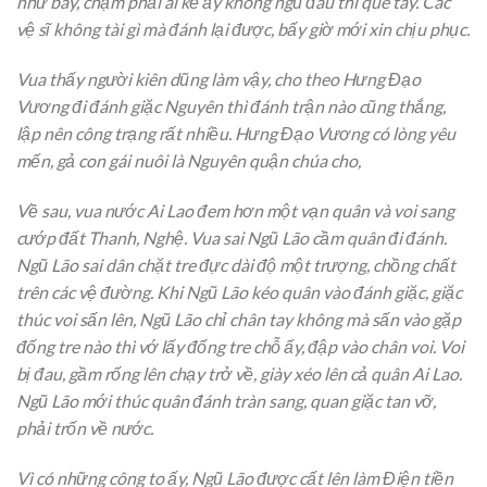
như bay, chạm phải ai kẻ ấy không ngũ đau thì què tay. Các
vệ sĩ không tài gì mà đánh lại được, bấy giờ mới xin chịu phục.
Vua thấy người kiên dũng làm vậy, cho theo Hưng Đạo
Vương đi đánh giặc Nguyên thì đánh trận nào cũng thắng,
lập nên công trạng rất nhiều. Hưng Đạo Vương có lòng yêu
mến, gả con gái nuôi là Nguyên quận chúa cho,
Về sau, vua nước Ai Lao đem hơn một vạn quân và voi sang
cướp đất Thanh, Nghệ. Vua sai Ngũ Lão cầm quân đi đánh.
Ngũ Lão sai dân chặt tre đực dài độ một trượng, chồng chất
trên các vệ đường. Khi Ngũ Lão kéo quân vào đánh giặc, giặc
thúc voi sấn lên, Ngũ Lão chỉ chân tay không mà sấn vào gặp
đống tre nào thì vớ lấy đống tre chỗ ấy, đập vào chân voi. Voi
bị đau, gầm rống lên chạy trở về, giày xéo lên cả quân Ai Lao.
Ngũ Lão mới thúc quân đánh tràn sang, quan giặc tan vỡ,
phải trốn về nước.
Vì có những công to ấy, Ngũ Lão được cất lên làm Điện tiền