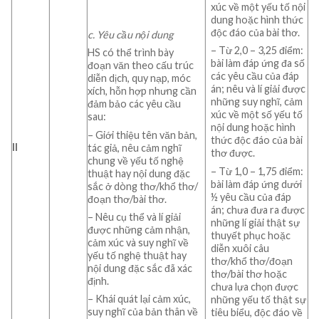
xúc về một yếu tố nội
dung hoặc hình thức
độc đáo của bài thơ.
c.
Yêu
cầu
nội
dung
– Từ 2,0 – 3,25 điểm:
HS có thể trình bày
bài làm đáp ứng đa số
đoạn văn theo cấu trúc
các yêu cầu của đáp
diễn dịch, quy nạp, móc
án; nêu và lí giải được
xích, hỗn hợp nhưng cần
những suy nghĩ, cảm
đảm bảo các yêu cầu
xúc về một số yếu tố
sau:
nội dung hoặc hình
– Giới thiệu tên văn bản,
thức độc đáo của bài
II
tác giả, nêu cảm nghĩ
thơ được.
chung về yếu tố nghệ
– Từ 1,0 – 1,75 điểm:
thuật hay nội dung đặc
bài làm đáp ứng dưới
sắc ở dòng thơ/khổ thơ/
½ yêu cầu của đáp
đoạn thơ/bài thơ.
án; chưa đưa ra được
– Nêu cụ thể và lí giải
những lí giải thật sự
được những cảm nhận,
thuyết phục hoặc
cảm xúc và suy nghĩ về
diễn xuôi câu
yếu tố nghệ thuật hay
thơ/khổ thơ/đoạn
nội dung đặc sắc đã xác
thơ/bài thơ hoặc
định.
chưa lựa chọn được
– Khái quát lại cảm xúc,
những yếu tố thật sự
suy nghĩ của bản thân về
tiêu biểu, độc đáo về