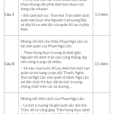
nhau nhưng vẫn phải đảm bảo được nội
dung câu chuyện.
Câu 5
1,0 điểm
– Bối cảnh lịch sử: Thời nhà Trần đánh đuổi
quân xâm lược nhà Nguyên ở phương Bắc
và đẩy lùi sự xâm lấn của quân Ai Lao ở phía
Nam.
Những chi tiết cho thấy Phạm Ngũ Lão có
tài cầm quân của Phạm Ngũ Lão:
– Theo Hưng Đạo Vương đi đánh giặc
Nguyên thì đánh trận nào cũng thắng, lập
nên công trạng rất nhiều.
Câu 8
0,5 điểm
– Về sau, vua nước Ai Lao đem hơn một vạn
quân và voi sang cướp đất Thanh, Nghệ.
Vua sai Ngũ Lão cầm quân đi đánh. Ngũ Lão
sai dân chặt tre đực dài độ một trượng,
chồng chất trên các vệ đường….
Những nét tính cách của Phạm Ngũ Lão:
– Là một vị tướng tài giỏi xuất sắc đời nhà
Trần, đã có công giúp Trần Hưng Đạo đánh