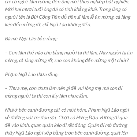
chỉ có nghề làm ruộng, đến ông mới theo nghiệp bút nghiên.
Mới hai mươi tuổi ông đã có tính khẳng khái. Trong làng có
người tên là Bùi Công Tiến đỗ tiến sĩ làm lễ ăn mừng, cả làng
kéo đến mừng rỡ, chỉ Ngũ Lão không đến.
Bà mẹ Ngũ Lão bảo rằng:
– Con làm thế nào cho bằng người ta thì làm. Nay người ta ăn
mừng, cả làng mừng rỡ, sao con không đến mừng một chút?
Phạm Ngũ Lão thưa rằng:
– Thưa mẹ, con chưa làm nên gì để vui lòng mẹ mà con đi
mừng người ta thì con lấy làm nhục lắm.
Nhà ở bên cạnh đường cái, có một hôm, Phạm Ngũ Lão ngồi
vệ đường vót tre đan sọt. Chợt có Hưng Đạo Vương đi qua
để vào kinh, quan quân kéo đi rất đông. Quân đi mở đường
thấy Ngũ Lão ngồi xếp bằng tròn bên cạnh đường, quát lên