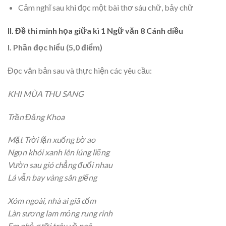
Cảm nghĩ sau khi đọc một bài thơ sáu chữ, bảy chữ
II. Đề thi minh họa giữa kì 1 Ngữ văn 8 Cánh diều
I. Phần đọc hiểu (5,0 điểm)
Đọc văn bản sau và thực hiện các yêu cầu:
KHI MÙA THU SANG
Trần Đăng Khoa
Mặt Trời lặn xuống bờ ao
Ngọn khói xanh lên lúng liếng
Vườn sau gió chẳng đuổi nhau
Lá vẫn bay vàng sân giếng
Xóm ngoài, nhà ai giã cốm
Làn sương lam mỏng rung rinh
Em nhỏ cưỡi trâu về ngõ