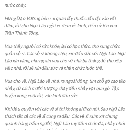
nước chảy.
Hưng Đạo Vương bèn sai quân lấy thuốc dấu dịt vào vết
đâm, rồi cho Ngũ Lão ngồi xe đem về kinh, tiến cử lên vua
Trần Thánh Tông.
Vua thấy người có sức khỏe, lại có học thức, cho sung chức
quản vệ sĩ. Các vệ sĩ không chịu, xin đấu sức với Ngũ Lão. Ngũ
Lão xin vâng, nhưng xin vua cho về nhà ba tháng để thu xếp
việc nhà, rồi sẽ xin đấu sức và nhận chức luôn thể.
Vua cho về, Ngũ Lão về nhà, ra ngoài đồng, tìm chỗ gò cao tập
nhảy, cứ cách mười trượng chạy đến nhảy vọt qua gò. Tập
luyện xong xuôi rồi, vào kinh đấu sức.
Khi đấu quyền với các vệ sĩ thì không ai địch nổi. Sau Ngũ Lão
thách tất cả các vệ sĩ cùng ra đấu. Các vệ sĩ xúm xít chung
quanh hàng trăm người, Ngũ Lão tay đấm chân đá, nhảy nhót