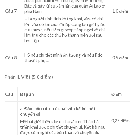
đuổi quân xâm lược nhà Nguyên ở phương
Bắc và đẩy lùi sự xâm lấn của quân Ai Lao ở
Câu 7
1,0 điểm
phía Nam.
– Là người tính tình khẳng khái, vừa có chí
lớn vừa có tài cao, đã lập công lớn giết giặc
cứu nước, nêu tấm gương sáng ngời về chí
làm trai cho các thế hệ thanh niên đời sau
học tập.
HS nêu chi tiết mình ấn tượng và nêu lí do
Câu 8
0,5 điểm
thuyết phục.
Phần II. Viết (5,0 điểm)
Câu
Đáp án
Điểm
a. Đảm bảo cấu trúc bài văn kể lại một
chuyến đi
0,25 điểm
Mở bài giới thiệu được chuyến đi. Thân bài
triển khai được chi tiết chuyến đi. Kết bài nêu
được cảm nghĩ của bản thân về chuyến đi.