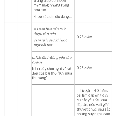
trùng điệp uốn lượn
mềm mại; những rừng
hoa sim
khoe sắc tím dịu dàng…
a
.
Đảm
bảo
cấu
trúc
đoạn
văn
nêu
0,25 điểm
cảm
nghĩ
sau
khi
đọc
một
bài
thơ
b.
Xác
định
đúng
yêu
cầu
của
đề
:
0,25 điểm
trình bày cảm nghĩ về vẻ
đẹp của bài thơ “Khi mùa
thu sang”.
– Từ 3,5 – 4,0 điểm:
bài làm đáp ứng đầy
đủ các yêu cầu của
đáp án; nêu và lí giải
thuyết phục, sâu sắc
những suy nghĩ, cảm