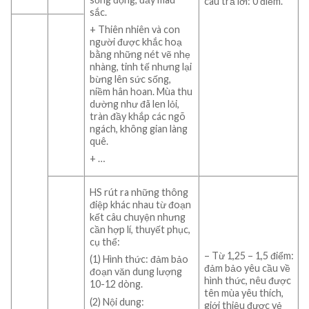
câu trả lời: 0 điểm.
sắc.
+ Thiên nhiên và con
người được khắc hoạ
bằng những nét vẽ nhẹ
nhàng, tinh tế nhưng lại
bừng lên sức sống,
niềm hân hoan. Mùa thu
dường như đã len lỏi,
tràn đầy khắp các ngõ
ngách, không gian làng
quê.
+ …
HS rút ra những thông
điệp khác nhau từ đoạn
kết câu chuyện nhưng
cần hợp lí, thuyết phục,
cụ thể:
– Từ 1,25 – 1,5 điểm:
(1) Hình thức: đảm bảo
đảm bảo yêu cầu về
đoạn văn dung lượng
hình thức, nêu được
10-12 dòng.
tên mùa yêu thích,
(2) Nội dung:
giới thiệu được vẻ