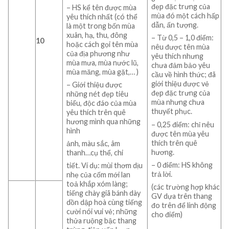
đẹp đặc trưng của
– HS kể tên được mùa
mùa đó một cách hấp
yêu thích nhất (có thể
dẫn, ấn tượng.
là một trong bốn mùa
xuân, hạ, thu, đông
– Từ 0,5 – 1,0 điểm:
10
hoặc cách gọi tên mùa
nêu được tên mùa
của địa phương như
yêu thích nhưng
mùa mưa, mùa nước lũ,
chưa đảm bảo yêu
mùa măng, mùa gặt,… )
cầu về hình thức; đã
giới thiệu được vẻ
– Giới thiệu được
đẹp đặc trưng của
những nét đẹp tiêu
mùa nhưng chưa
biểu, độc đáo của mùa
thuyết phục.
yêu thích trên quê
hương mình qua những
– 0,25 điểm: chỉ nêu
hình
được tên mùa yêu
thích trên quê
ảnh, màu sắc, âm
hương.
thanh…cụ thể, chi
– 0 điểm: HS không
tiết. Ví dụ: mùi thơm dịu
trả lời.
nhẹ của cốm mới lan
toả khắp xóm làng;
(các trường hợp khác
tiếng chày giã bánh dày
GV dựa trên thang
dồn dập hoà cùng tiếng
đo trên để linh động
cười nói vui vẻ; những
cho điểm)
thửa ruộng bậc thang