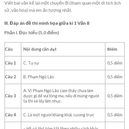
Viết bài văn kể lại một chuyến đi (tham quan một di tích lịch
sử, văn hóa) mà em ấn tượng nhất.
III. Đáp án đề thi minh họa giữa kì 1 Văn 8
Phần I. Đọc hiểu (5,0 điểm)
Câu
Nội dung cần đạt
Điểm
Câu 1
C. Tự sự
0,5 điểm
Câu 2
B. Phạm Ngũ Lão
0,5 điểm
A. Vì Phạm Ngũ Lão cảm thấy chưa làm
Câu 3
được gì để vui lòng mẹ, nếu đi mừng người
0,5 điểm
ta thì sẽ lấy làm nhục.
Câu 4
C. Là một người khảng khái, cương trực
0,5 điểm
– HS có thể tóm tắt theo nhiều cách khác