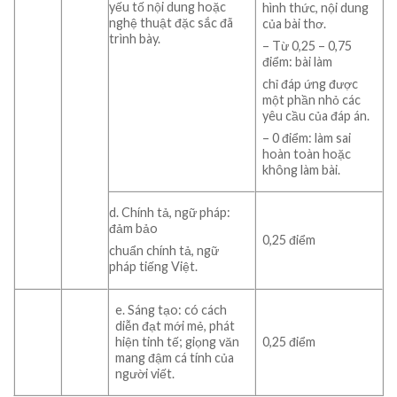
yếu tố nội dung hoặc
hình thức, nội dung
nghệ thuật đặc sắc đã
của bài thơ.
trình bày.
– Từ 0,25 – 0,75
điểm: bài làm
chỉ đáp ứng được
một phần nhỏ các
yêu cầu của đáp án.
– 0 điểm: làm sai
hoàn toàn hoặc
không làm bài.
d. Chính tả, ngữ pháp:
đảm bảo
0,25 điểm
chuẩn chính tả, ngữ
pháp tiếng Việt.
e. Sáng tạo: có cách
diễn đạt mới mẻ, phát
hiện tinh tế; giọng văn
0,25 điểm
mang đậm cá tính của
người viết.