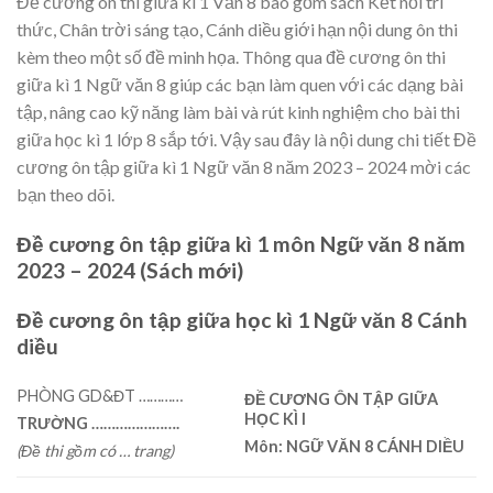
Đề cương ôn thi giữa kì 1 Văn 8 bao gồm sách Kết nối tri
thức, Chân trời sáng tạo, Cánh diều giới hạn nội dung ôn thi
kèm theo một số đề minh họa. Thông qua đề cương ôn thi
giữa kì 1 Ngữ văn 8 giúp các bạn làm quen với các dạng bài
tập, nâng cao kỹ năng làm bài và rút kinh nghiệm cho bài thi
giữa học kì 1 lớp 8 sắp tới. Vậy sau đây là nội dung chi tiết Đề
cương ôn tập giữa kì 1 Ngữ văn 8 năm 2023 – 2024 mời các
bạn theo dõi.
Đề cương ôn tập giữa kì 1 môn Ngữ văn 8 năm
2023 – 2024 (Sách mới)
Đề cương ôn tập giữa học kì 1 Ngữ văn 8 Cánh
diều
PHÒNG GD&ĐT …………
ĐỀ CƯƠNG ÔN TẬP
GIỮA
HỌC
KÌ
I
TRƯỜNG
………………….
Môn:
NGỮ VĂN 8 CÁNH DIỀU
(Đề
thi
gồm
có
…
trang)