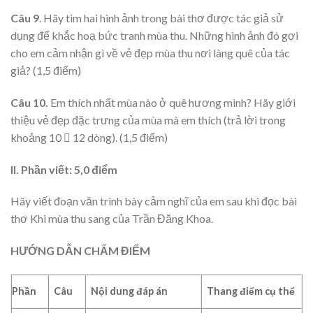
Câu 9
. Hãy tìm hai hình ảnh trong bài thơ được tác giả sử
dụng để khắc hoạ bức tranh mùa thu. Những hình ảnh đó gợi
cho em cảm nhận gì về vẻ đẹp mùa thu nơi làng quê của tác
giả? (1,5 điểm)
Câu 10.
Em thích nhất mùa nào ở quê hương mình? Hãy giới
thiệu vẻ đẹp đặc trưng của mùa mà em thích (trả lời trong
khoảng 10  12 dòng). (1,5 điểm)
II. Phần viết: 5,0 điểm
Hãy viết đoạn văn trình bày cảm nghĩ của em sau khi đọc bài
thơ Khi mùa thu sang của Trần Đăng Khoa.
HƯỚNG DẪN CHẤM ĐIỂM
Phần
Câu
Nội
dung
đáp
án
Thang
điểm
cụ
thể