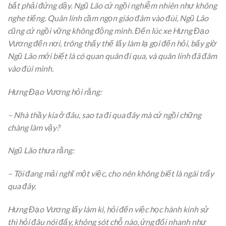
bắt phải đứng dậy. Ngũ Lão cứ ngồi nghiễm nhiên như không
nghe tiếng. Quân lính cầm ngọn giáo đâm vào đùi, Ngũ Lão
cũng cứ ngồi vững không động mình. Đến lúc xe Hưng Đạo
Vương đến nơi, trông thấy thế lấy làm lạ gọi đến hỏi, bấy giờ
Ngũ Lão mới biết là có quan quân đi qua, và quân lính đã đâm
vào đùi mình.
Hưng Đạo Vương hỏi rằng:
– Nhà thầy kia ở đâu, sao ta đi qua đây mà cứ ngồi chững
chàng làm vậy?
Ngũ Lão thưa rằng:
– Tôi đang mải nghĩ một việc, cho nên không biết là ngài trẩy
qua đây.
Hưng Đạo Vương lấy làm kì, hỏi đến việc học hành kinh sử
thì hỏi đâu nói đấy, không sót chỗ nào, ứng đối nhanh như