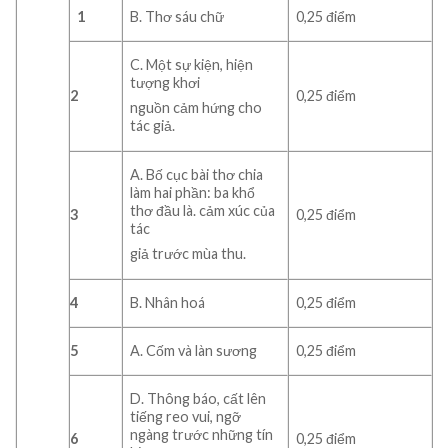
1
B. Thơ sáu chữ
0,25 điểm
C. Một sự kiện, hiện
tượng khơi
2
0,25 điểm
nguồn cảm hứng cho
tác giả.
A. Bố cục bài thơ chia
làm hai phần: ba khổ
thơ đầu là. cảm xúc của
3
0,25 điểm
tác
giả trước mùa thu.
4
B. Nhân hoá
0,25 điểm
5
A. Cốm và làn sương
0,25 điểm
D. Thông báo, cất lên
tiếng reo vui, ngỡ
ngàng trước những tín
6
0,25 điểm