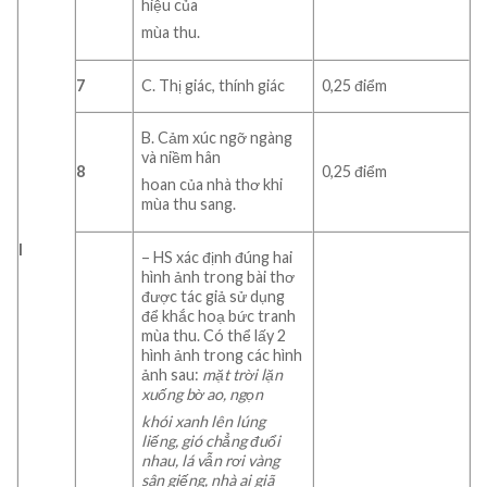
hiệu của
mùa thu.
7
C. Thị giác, thính giác
0,25 điểm
B. Cảm xúc ngỡ ngàng
và niềm hân
8
0,25 điểm
hoan của nhà thơ khi
mùa thu sang.
I
– HS xác định đúng hai
hình ảnh trong bài thơ
được tác giả sử dụng
để khắc hoạ bức tranh
mùa thu. Có thể lấy 2
hình ảnh trong các hình
ảnh sau:
mặt
trời
lặn
xuống
bờ
ao,
ngọn
khói xanh lên lúng
liếng, gió chẳng đuổi
nhau,
lá
vẫn
rơi
vàng
sân
giếng, nhà
ai
giã