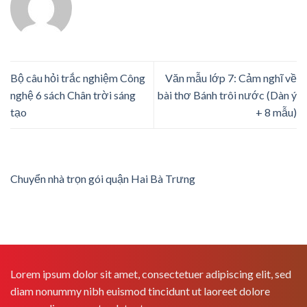
Bộ câu hỏi trắc nghiệm Công
Văn mẫu lớp 7: Cảm nghĩ về
nghệ 6 sách Chân trời sáng
bài thơ Bánh trôi nước (Dàn ý
tạo
+ 8 mẫu)
Chuyển nhà trọn gói quận Hai Bà Trưng
Lorem ipsum dolor sit amet, consectetuer adipiscing elit, sed
diam nonummy nibh euismod tincidunt ut laoreet dolore