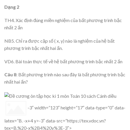
Dạng 2
TH4. Xác định đúng miền nghiệm của bất phương trình bậc
nhất 2 ẩn
NB5. Chỉ ra được cặp số ( x, y) nào là nghiệm của hệ bất
phương trình bậc nhất hai ẩn.
VD6. Bài toán thực tế về hệ bất phương trình bậc nhất 2 ẩn
Câu 8
: Bất phương trình nào sau đây là bất phương trình bậc
nhất hai ẩn?
-3″ width=”123″ height=”17″ data-type=”0″ data-
latex=”B. -x+4 y>-3″ data-src=”https://tex.vdoc.vn?
tex=B.%20-x%2B4%20y%3E-3″>