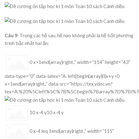
Câu 9:
Trong các hệ sau, hệ nào không phải là hệ bất phương
trình bậc nhất hai ẩn:
0 x>1end{array}right..” width=”114″ height=”43″
data-type=”0″ data-latex=”A. left{begin{array}{l}x+y>0
x>1end{array}right..” data-src=”https://tex.vdoc.vn?
tex=A.%20%5Cleft%5C%7B%5Cbegin%7Barray%7D%7Bl%
10 x-4 y10 x-4 y
0 x-4 leq 1end{array}right..” width=”115″