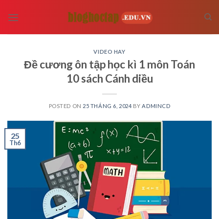
Skip
to
content
VIDEO HAY
Đề cương ôn tập học kì 1 môn Toán
10 sách Cánh diều
POSTED ON
25 THÁNG 6, 2024
BY
ADMINCD
25
Th6