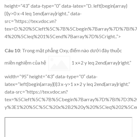
height=”43″ data-type=”0″ data-latex=”D. left{begin{array}
{l}y>0 x-4 leq 1end{array}right..” data-
src=”https://tex.vdoc.vn?
tex=D.%20%5Cleft%5C%7B%5Cbegin%7Barray%7D%7Bl
4%20%5Cleq%201%5Cend%7Barray%7D%5Cright..”>
Câu 10
: Trong mặt phẳng Oxy, điểm nào dưới đây thuộc
miền nghiệm của hệ
1 x+2 y leq 2end{array}right.”
width=”95″ height=”43″ data-type=”0″ data-
latex=”left{begin{array}{l}3 x-y>1 x+2 y leq 2end{array}right.”
data-src=”https://tex.vdoc.vn?
tex=%5Cleft%5C%7B%5Cbegin%7Barray%7D%7Bl%7D3%2
y%3E1%20%5C%5C%20x%2B2%20y%20%5Cleq%202%5Cend%