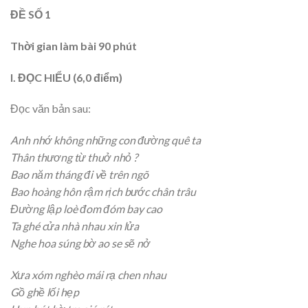
ĐỀ SỐ 1
Thời gian làm bài 90 phút
I. ĐỌC HIỂU (6,0 điểm)
Đọc văn bản sau:
Anh nhớ không những con đường quê ta
Thân thương từ thuở nhỏ ?
Bao năm tháng đi về trên ngõ
Bao hoàng hôn rậm rịch bước chân trâu
Đường lập loè đom đóm bay cao
Ta ghé cửa nhà nhau xin lửa
Nghe hoa súng bờ ao se sẽ nở
Xưa xóm nghèo mái rạ chen nhau
Gồ ghề lối hẹp