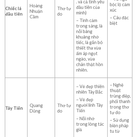
. và cả tình yêu
bộc lộ cảm
Hoàng
đầu tiên của
Chiếc lá
Thơ tự
xúc
Nhuận
mình)
đầu tiên
do
Cầm
– Câu đặc
– Tình cảm
biệt
trong sáng, là
nỗi bâng
khuâng nhớ
tiếc, là gắn bó
thiết tha vừa
ấm áp ngọt
ngào, vừa
chân thật hồn
nhiên.
– Nghệ
– Vẻ đẹp thiên
thuật
nhiên Tây Bắc
trùng điệp,
– Vẻ đẹp
phối thanh
người lính Tây
Quang
Thơ tự
trong thơ
Tây Tiến
Tiến
Dũng
do
tự do
– Nỗi nhớ
– Sử dụng
trong lòng tác
biện pháp
giả
tu từ