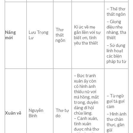
– Thể thơ
thất ngôn
– Giọng
Kí ức về mẹ
điệu nhẹ
Thơ
Nắng
Lưu Trọng
gắn liền với sự
nhàng, tha
thất
mới
Lư
biết ơn, tình
thiết
ngôn
yêu tha thiết
– Sử dụng
linh hoạt
các biện
pháp tu từ
– Bức tranh
xuân ấy còn
có hình ảnh
thiếu nữ với
– Từ ngữ
má hồng, mắt
gợi tả gợi
trong, duyên
cảm
dáng đi hội
Nguyễn
Thơ tự
Xuân về
chùa làng.
– Hình ảnh
Bính
do
– Cảnh xuân,
thơ chân
tình xuân
thực, gần
được nhà thơ
gũi