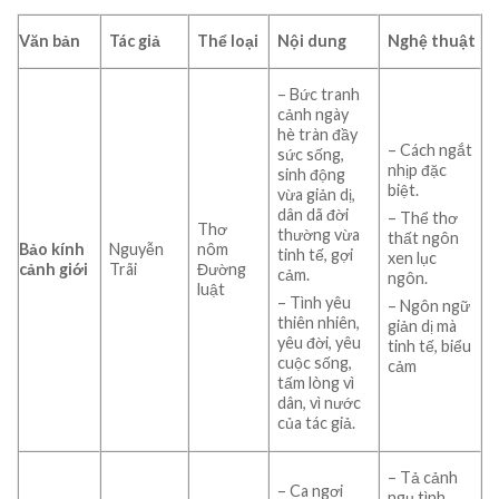
Văn bản
Tác giả
Thể loại
Nội dung
Nghệ thuật
– Bức tranh
cảnh ngày
hè tràn đầy
– Cách ngắt
sức sống,
nhịp đặc
sinh động
biệt.
vừa giản dị,
dân dã đời
– Thể thơ
Thơ
thường vừa
thất ngôn
Bảo kính
Nguyễn
nôm
tinh tế, gợi
xen lục
cảnh giới
Trãi
Đường
cảm.
ngôn.
luật
– Tình yêu
– Ngôn ngữ
thiên nhiên,
giản dị mà
yêu đời, yêu
tinh tế, biểu
cuộc sống,
cảm
tấm lòng vì
dân, vì nước
của tác giả.
– Tả cảnh
– Ca ngơi
ngụ tình