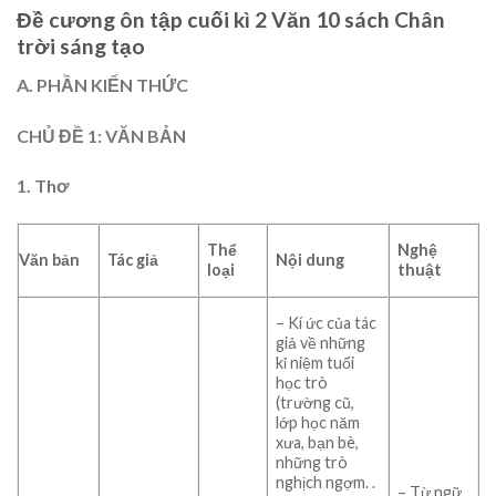
Đề cương ôn tập cuối kì 2 Văn 10 sách Chân
trời sáng tạo
A. PHẦN KIẾN THỨC
CHỦ ĐỀ 1: VĂN BẢN
1. Thơ
Thể
Nghệ
Văn bản
Tác giả
Nội dung
loại
thuật
– Kí ức của tác
giả về những
kỉ niệm tuổi
học trò
(trường cũ,
lớp học năm
xưa, bạn bè,
những trò
nghịch ngợm. .
– Từ ngữ