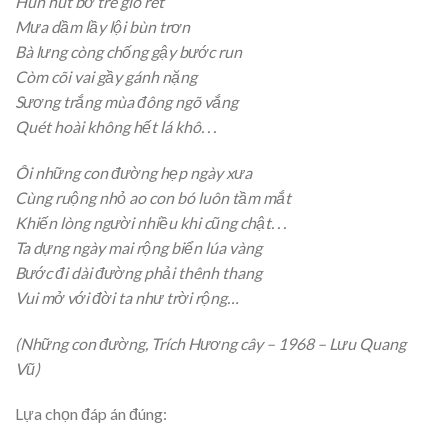
Hun hút bờ tre gió rét
Mưa dầm lầy lội bùn trơn
Bà lưng còng chống gậy bước run
Còm cõi vai gầy gánh nặng
Sương trắng mùa đông ngõ vắng
Quét hoài không hết lá khô. . .
Ôi những con đường hẹp ngày xưa
Cùng ruộng nhỏ ao con bó luôn tầm mắt
Khiến lòng người nhiều khi cũng chật. . .
Ta dựng ngày mai rộng biển lúa vàng
Bước đi dài đường phải thênh thang
Vui mở với đời ta như trời rộng…
(Những con đường, Trích Hương cây – 1968 – Lưu Quang
Vũ)
Lựa chọn đáp án đúng: