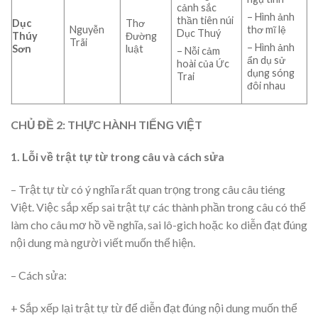
cảnh sắc
– Hình ảnh
thần tiên núi
Dục
Thơ
Nguyễn
thơ mĩ lệ
Dục Thuý
Thúy
Đường
Trãi
– Hình ảnh
Sơn
luật
– Nỗi cảm
ẩn dụ sử
hoài của Ức
dụng sóng
Trai
đôi nhau
CHỦ ĐỀ 2: THỰC HÀNH TIẾNG VIỆT
1. Lỗi về trật tự từ trong câu và cách sửa
– Trật tự từ có ý nghĩa rất quan trọng trong câu câu tiéng
Việt. Việc sắp xếp sai trật tự các thành phần trong câu có thể
làm cho câu mơ hồ về nghĩa, sai lô-gich hoặc ko diễn đạt đúng
nội dung mà người viết muốn thể hiện.
– Cách sửa:
+ Sắp xếp lại trật tự từ để diễn đạt đúng nội dung muốn thể