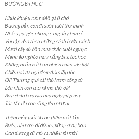
ĐƯỜNG ĐI HỌC
Khúc khuỷu ruột dê ổ gà ổ chó
Đường dẫn con đi suốt tuổi thơ mình
Nhiều gai góc nhưng cũng đầy hoa cỏ
Vui rập rờn theo những cánh bướm xinh…
Mười cây số bốn mùa chân xuôi ngược
Manh áo nghèo mưa nắng bạc tóc hoe
Không ngăn nổi hồn nhiên chim sáo hót
Chiều vô tư ngõ đom đóm lập lòe
Ôi! Thương quá cái thời cơm cõng củ
Lén nhìn con cạo rá mẹ thở dài
Bữa cháo bữa rau qua ngày giáp hạt
Túc tắc rồi con cũng lớn như ai.
Thêm một tuổi là con thêm một lớp
Bước dài hơn, đi đứng chững chạc hơn
Con đường cũ mở ra nhiều lối mới