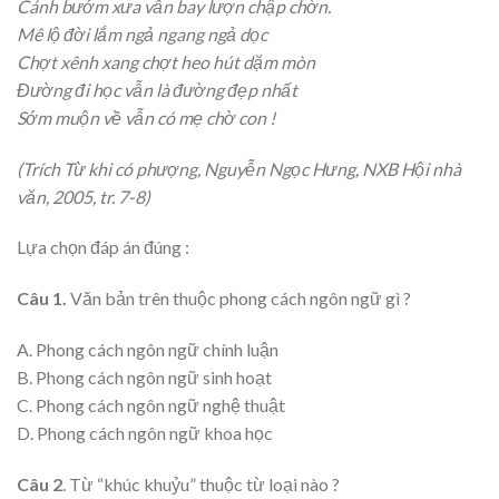
Cánh bướm xưa vẫn bay lượn chập chờn.
Mê lộ đời lắm ngả ngang ngả dọc
Chợt xênh xang chợt heo hút dặm mòn
Đường đi học vẫn là đường đẹp nhất
Sớm muộn về vẫn có mẹ chờ con !
(Trích Từ khi có phượng, Nguyễn Ngọc Hưng, NXB Hội nhà
văn, 2005, tr. 7-8)
Lựa chọn đáp án đúng :
Câu 1.
Văn bản trên thuộc phong cách ngôn ngữ gì ?
A. Phong cách ngôn ngữ chính luận
B. Phong cách ngôn ngữ sinh hoạt
C. Phong cách ngôn ngữ nghệ thuật
D. Phong cách ngôn ngữ khoa học
Câu 2
. Từ “khúc khuỷu” thuộc từ loại nào ?