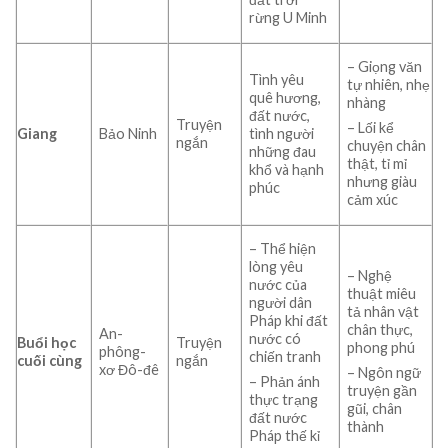
rừng U Minh
– Giọng văn
Tình yêu
tự nhiên, nhẹ
quê hương,
nhàng
đất nước,
Truyện
– Lối kể
Giang
Bảo Ninh
tình người
ngắn
chuyện chân
những đau
thật, tỉ mỉ
khổ và hạnh
nhưng giàu
phúc
cảm xúc
– Thể hiện
lòng yêu
– Nghệ
nước của
thuật miêu
người dân
tả nhân vật
Pháp khi đất
chân thực,
An-
nước có
Buổi học
Truyện
phong phú
phông-
chiến tranh
cuối cùng
ngắn
xơ Đô-đê
– Ngôn ngữ
– Phản ánh
truyện gần
thực trạng
gũi, chân
đất nước
thành
Pháp thế kỉ