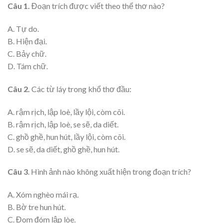
Câu 1.
Đoạn trích được viết theo thể thơ nào?
A. Tự do.
B. Hiện đại.
C. Bảy chữ.
D. Tám chữ.
Câu 2.
Các từ láy trong khổ thơ đầu:
A. rậm rịch, lập loè, lầy lội, còm cõi.
B. rậm rịch, lập loè, se sẽ, da diết.
C. ghồ ghề, hun hút, lầy lội, còm cõi.
D. se sẽ, da diết, ghồ ghề, hun hút.
Câu 3
. Hình ảnh nào không xuất hiện trong đoạn trích?
A. Xóm nghèo mái rạ.
B. Bờ tre hun hút.
C. Đom đóm lập lòe.