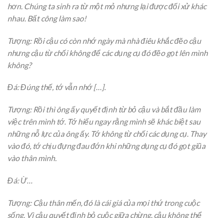
hơn. Chúng ta sinh ra từ một mỏ nhưng lại được đối xử khác
nhau. Bất công làm sao!
Tượng: Rồi cậu có còn nhớ ngày mà nhà điêu khắc đẽo cậu
nhưng cậu từ chối không để các dụng cụ đó đẽo gọt lên mình
không?
Đá: Đúng thế, tớ vẫn nhớ […].
Tượng: Rồi thì ông ấy quyết định từ bỏ cậu và bắt đầu làm
việc trên mình tớ. Tớ hiểu ngay rằng mình sẽ khác biệt sau
những nỗ lực của ông ấy. Tớ không từ chối các dụng cụ. Thay
vào đó, tớ chịu đựng đau đớn khi những dụng cụ đó gọt giũa
vào thân mình.
Đá: Ừ…
Tượng: Cậu thân mến, đó là cái giá của mọi thứ trong cuộc
sống. Vì cậu quyết định bỏ cuộc giữa chừng, cậu không thể