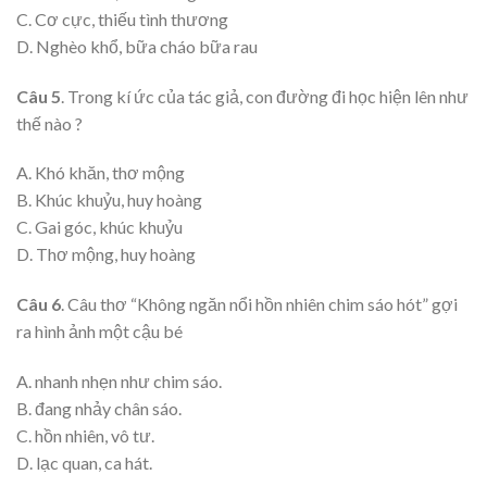
C. Cơ cực, thiếu tình thương
D. Nghèo khổ, bữa cháo bữa rau
Câu 5
. Trong kí ức của tác giả, con đường đi học hiện lên như
thế nào ?
A. Khó khăn, thơ mộng
B. Khúc khuỷu, huy hoàng
C. Gai góc, khúc khuỷu
D. Thơ mộng, huy hoàng
Câu 6
. Câu thơ “Không ngăn nổi hồn nhiên chim sáo hót” gợi
ra hình ảnh một cậu bé
A. nhanh nhẹn như chim sáo.
B. đang nhảy chân sáo.
C. hồn nhiên, vô tư.
D. lạc quan, ca hát.