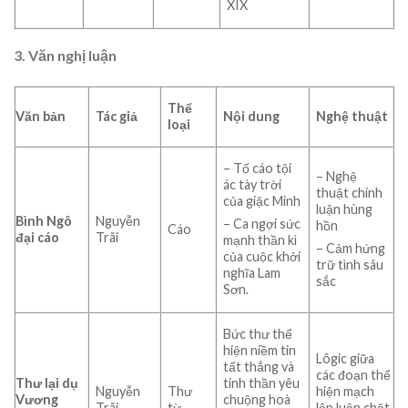
XIX
3. Văn nghị luận
Thể
Văn bản
Tác giả
Nội dung
Nghệ thuật
loại
– Tố cáo tội
– Nghệ
ác tày trời
thuật chính
của giặc Minh
luận hùng
Bình Ngô
Nguyễn
– Ca ngợi sức
hồn
Cáo
đại cáo
Trãi
mạnh thần kì
– Cảm hứng
của cuộc khởi
trữ tình sâu
nghĩa Lam
sắc
Sơn.
Bức thư thể
hiện niềm tin
Lôgic giữa
tất thắng và
các đoạn thể
Thư lại dụ
tinh thần yêu
Nguyễn
Thư
hiện mạch
Vương
chuộng hoà
Trãi
từ
lập luận chặt