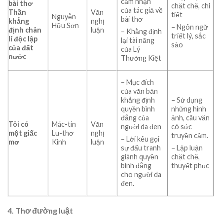
cảm nhận
bài thơ
chặt chẽ, chi
của tác giả về
Thần
Văn
tiết
Nguyễn
bài thơ
khẳng
nghị
Hữu Sơn
– Ngôn ngữ
định chân
luận
– Khằng định
triết lý, sắc
lí độc lập
lại tài năng
sảo
của đất
của Lý
nước
Thường Kiệt
– Mục đích
của văn bản
khẳng định
– Sử dụng
quyền bình
những hình
đẳng của
ảnh, câu văn
Tôi có
Mác-tin
Văn
người da đen
có sức
một giấc
Lu-thơ
nghị
truyền cảm.
– Lời kêu gọi
mơ
Kinh
luận
sự đấu tranh
– Lập luận
giành quyền
chặt chẽ,
bình đẳng
thuyết phục
cho người da
đen.
4. Thơ đường luật