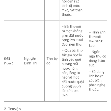
nói đến rất
bình dị, mộc
mạc, rất thân
thuộc.
– Bài thơ mở
ra một không
– Hình ảnh
gian đất nước
thơ mới
rộng lớn, tươi
mẻ, sáng
đẹp, nên thơ.
tạo.
– Qua bài thơ
– Ngôn
tác giả bộc lộ
ngữ thơ cô
Đất
Nguyễn
Thơ tự
tình yêu quê
đọng, hàm
nước
Đình Thi
do
hương đất
súc.
nước nồng
– Sử dụng
nàn, lòng tự
linh hoạt
hào về một
các biện
đất nước quật
pháp nghệ
cường vươn
thuật.
lên từ bom
đạn.
2. Truyện