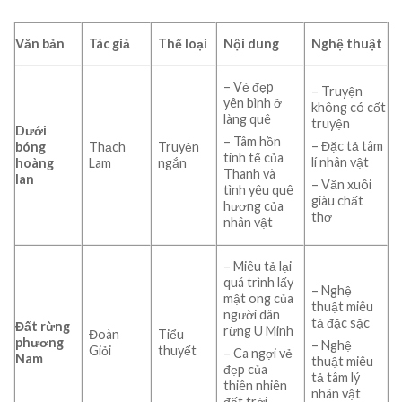
Văn bản
Tác giả
Thể loại
Nội dung
Nghệ thuật
– Vẻ đẹp
– Truyện
yên bình ở
không có cốt
làng quê
truyện
Dưới
– Tâm hồn
– Đặc tả tâm
bóng
Thạch
Truyện
tinh tế của
lí nhân vật
hoàng
Lam
ngắn
Thanh và
lan
– Văn xuôi
tình yêu quê
giàu chất
hương của
thơ
nhân vật
– Miêu tả lại
quá trình lấy
– Nghệ
mật ong của
thuật miêu
người dân
tả đặc sặc
Đất rừng
rừng U Minh
Đoàn
Tiểu
phương
– Nghệ
Giỏi
thuyết
– Ca ngợi vẻ
Nam
thuật miêu
đẹp của
tả tâm lý
thiên nhiên
nhân vật
đất trời