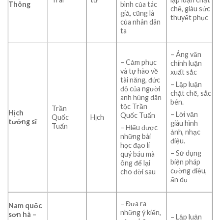
Thông
bình của tác
chẽ, giàu sức
giả, cũng là
thuyết phục
của nhân dân
ta
– Áng văn
– Cảm phục
chính luận
và tự hào về
xuất sắc
tài năng, đức
– Lập luận
độ của người
chặt chẽ, sắc
anh hùng dân
bén.
tộc Trần
Trần
Hịch
– Lời văn
Quốc Tuấn
Quốc
Hịch
tướng sĩ
giàu hình
Tuấn
– Hiểu được
ảnh, nhạc
những bài
điệu.
học đạo lí
– Sử dụng
quý báu mà
biện pháp
ông để lại
cường điệu,
cho đời sau
ẩn dụ
– Đưa ra
Nam quốc
những ý kiến,
sơn hà –
– Lập luận