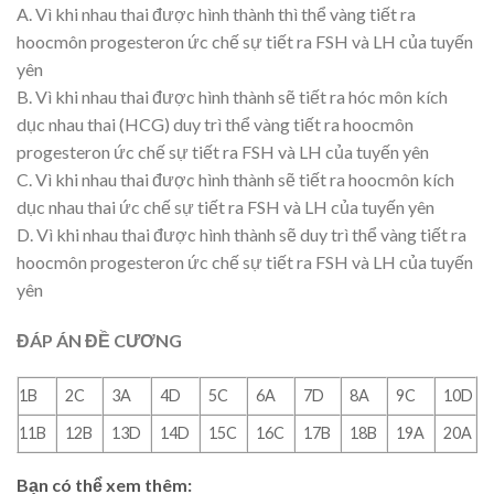
A. Vì khi nhau thai được hình thành thì thể vàng tiết ra
hoocmôn progesteron ức chế sự tiết ra FSH và LH của tuyến
yên
B. Vì khi nhau thai được hình thành sẽ tiết ra hóc môn kích
dục nhau thai (HCG) duy trì thể vàng tiết ra hoocmôn
progesteron ức chế sự tiết ra FSH và LH của tuyến yên
C. Vì khi nhau thai được hình thành sẽ tiết ra hoocmôn kích
dục nhau thai ức chế sự tiết ra FSH và LH của tuyến yên
D. Vì khi nhau thai được hình thành sẽ duy trì thể vàng tiết ra
hoocmôn progesteron ức chế sự tiết ra FSH và LH của tuyến
yên
ĐÁP ÁN ĐỀ CƯƠNG
1B
2C
3A
4D
5C
6A
7D
8A
9C
10D
11B
12B
13D
14D
15C
16C
17B
18B
19A
20A
Bạn có thể xem thêm: