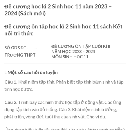
Đề cương học kì 2 Sinh học 11 năm 2023 –
2024 (Sách mới)
Đề cương ôn tập học kì 2 Sinh học 11 sách Kết
nối tri thức
ĐỀ CƯƠNG ÔN TẬP
CUỐI KÌ II
SỞ GD&ĐT
………
NĂM HỌC 2023 – 2024
TRƯỜNG THPT
MÔN
SINH HỌC 11
I. Một số câu hỏi ôn luyện
Câu 1.
Khái niệm tập tính. Phân biệt tập tính bẩm sinh và tập
tính học được.
Câu 2
. Trình bày các hình thức học tập ở động vật. Các ứng
dụng tập tính vào đời sống. Câu 3. Khái niệm sinh trưởng,
phát triển, vòng đời, tuổi thọ của sinh vật. Cho ví dụ.
Ứng dụng hiểu biết về vòng đời của sinh vật trong thực tiễn?