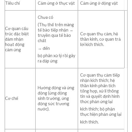
Tiêu chí
Cảm ứng ở thực vật
Cảm ứng ở động vật
Chưa có
(Thụ thể trên màng
Cơ quan cấu
tế bào tiếp nhận →
trúc đặc biệt
Cơ quan thụ cảm, hệ
truyền qua tế bào
đảm nhận
thần kinh, cơ quan trả
chất
hoạt động
lời kích thích.
→ đến
cảm ứng
bộ phân xử lý rồi gây
ra đáp ứng
Cơ quan thụ cảm tiếp
nhận kích thích; hệ
thần kinh phân tích
Hướng động và ứng
tổng hợp, xử lí thông
động (ứng động
tin và quyết định hình
Cơ chế
sinh trưởng, ứng
thức phản ứng lại
động sức trương
nước).
kích thích; bộ phận
thực hiện phản ứng lại
kích thích.