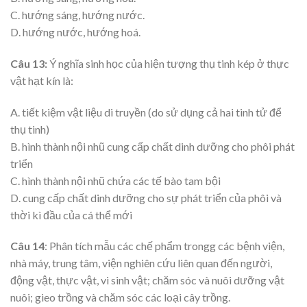
C. hướng sáng, hướng nước.
D. hướng nước, hướng hoá.
Câu 13:
Ý nghĩa sinh học của hiện tượng thụ tinh kép ở thực
vật hạt kín là:
A. tiết kiệm vật liệu di truyền (do sử dụng cả hai tinh tử để
thụ tinh)
B. hình thành nội nhũ cung cấp chất dinh dưỡng cho phôi phát
triển
C. hình thành nội nhũ chứa các tế bào tam bội
D. cung cấp chất dinh dưỡng cho sự phát triển của phôi và
thời kì đầu của cá thể mới
Câu 14
: Phân tích mẫu các chế phẩm trongg các bệnh viện,
nhà máy, trung tâm, viện nghiên cứu liên quan đến người,
động vật, thực vật, vi sinh vật; chăm sóc và nuôi dưỡng vật
nuôi; gieo trồng và chăm sóc các loại cây trồng.