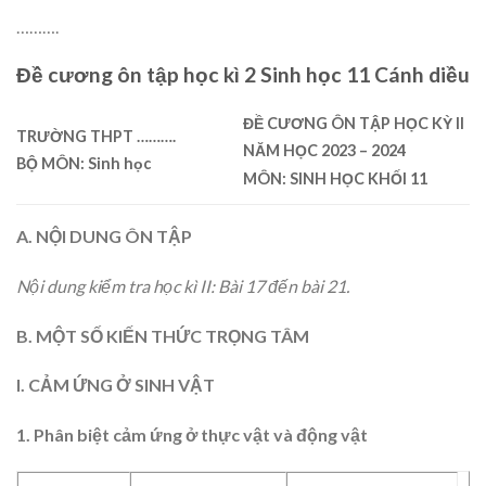
……….
Đề cương ôn tập học kì 2 Sinh học 11 Cánh diều
ĐỀ
CƯƠNG
ÔN
TẬP
HỌC
KỲ
I
I
TRƯỜNG
THPT
……….
NĂM HỌC 2023 – 2024
BỘ MÔN: Sinh học
MÔN: SINH HỌC KHỐI 11
A.
NỘI
DUNG
ÔN
TẬP
Nội
dung
kiểm
tra
học
kì
II:
Bài
17
đến
bài
21.
B. MỘT SỐ KIẾN THỨC TRỌNG TÂM
I.
CẢM
ỨNG
Ở
SINH
VẬT
1.
Phân
biệt
cảm
ứng
ở
thực
vật
và
động
vật