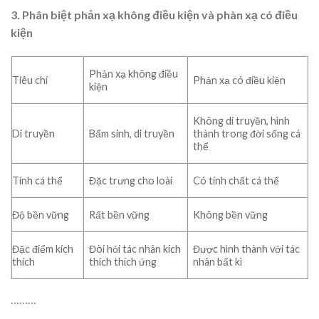
3. Phân biệt phản xạ không điều kiện và phàn xạ có điều
kiện
Phản xạ không điều
Tiêu chí
Phản xạ có điều kiện
kiện
Không di truyền, hình
Di truyền
Bẩm sinh, di truyền
thành trong đời sống cá
thể
Tính cá thể
Đặc trưng cho loài
Có tính chất cá thể
Độ bền vững
Rất bền vững
Không bền vững
Đặc điểm kích
Đòi hỏi tác nhân kích
Được hình thành với tác
thích
thích thích ứng
nhân bất kì
………