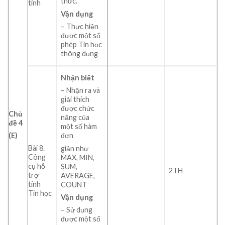
thức.
tính
Vận dụng
– Thực hiện
được một số
phép Tin học
thông dụng
Nhận biết
– Nhận ra và
giải thích
được chức
Chủ
năng của
đề 4
một số hàm
(E)
đơn
Bài 8.
giản như
Công
MAX, MIN,
cụ hỗ
SUM,
2TH
trợ
AVERAGE,
tính
COUNT
Tin học
Vận dụng
– Sử dụng
được một số