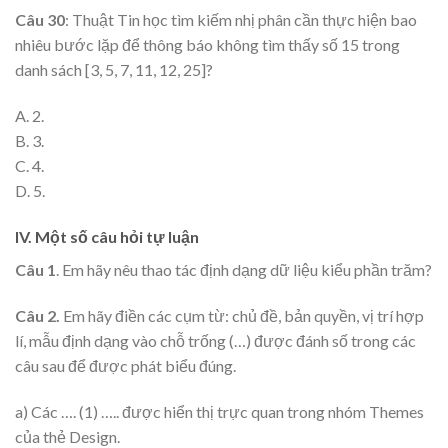
Câu 30
: Thuật Tin học tìm kiếm nhị phân cần thực hiện bao
nhiêu bước lặp để thông báo không tìm thấy số 15 trong
danh sách [3, 5, 7, 11, 12, 25]?
A. 2.
B. 3.
C. 4.
D. 5.
IV. Một số câu hỏi tự luận
Câu 1
. Em hãy nêu thao tác định dạng dữ liệu kiểu phần trăm?
Câu 2.
Em hãy điền các cụm từ: chủ đề, bản quyền, vị trí hợp
lí, mẫu định dạng vào chỗ trống (…) được đánh số trong các
câu sau để được phát biểu đúng.
a) Các …. (1) ….. được hiển thị trực quan trong nhóm Themes
của thẻ Design.