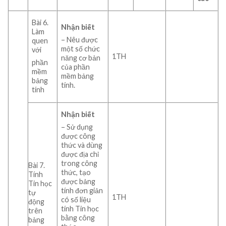
Bài 6.
Nhận biết
Làm
– Nêu được
quen
một số chức
với
1TH
năng cơ bản
phần
của phần
mềm
mềm bảng
bảng
tính.
tính
Nhận biết
– Sử dụng
được công
thức và dùng
được địa chỉ
trong công
Bài 7.
thức, tạo
Tính
được bảng
Tin học
tính đơn giản
tự
1TH
có số liệu
động
tính Tin học
trên
bằng công
bảng