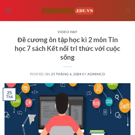
Skip
to
content
VIDEO HAY
Đề cương ôn tập học kì 2 môn Tin
học 7 sách Kết nối tri thức với cuộc
sống
POSTED ON
25 THÁNG 6, 2024
BY
ADMINCD
25
Th6