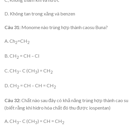
D. Không tan trong xăng và benzen
Câu 31:
Monome nào trùng hợp thành caosu Buna?
A. Ch
=CH
2
2
B. CH
= CH – Cl
2
C. CH
– C (CH
) = CH
3
3
2
D. CH
= CH – CH = CH
2
2
Câu 32:
Chất nào sau đây có khả năng trùng hợp thành cao su
(biết rằng khi hidro hóa chất đó thu được iospentan)
A. CH
– C (CH
) = CH = CH
3
3
2