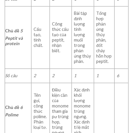
Bài tập
Tổng
định
hợp
Công
lượng
phản
Cấu
thức cấu
tính
ứng
Chủ đề
5
tạo,
tạo của
lượng
thủy
Peptit và
tính
peptit,
muối
phân,
protein
chất.
nhận
trong
đốt
biết.
phản
cháy
ứng thủy
hỗn hợp
phân.
peptit.
Số câu
2
2
1
1
6
Điều
Xác định
Tên
kiện cần
khối
gọi,
của
lượng
công
monome
monome
Chủ đề
6
thức
tham gia
trùng
Polime
polime.
pư trùng
ngưng.
Phân
hợp,
Xác định
loại tơ.
trùng
tỉ lệ mắt
ngưng.
xích.