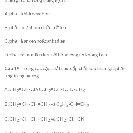
tham gia phản ứng trùng hợp là
A. phải là hiđrocacbon
B. phải có 2 nhóm chức trở lên
C. phải là anken hoặcankađien.
D. phải có một liên kết đôi hoặcvòng no không bền.
Câu 19:
Trong các cặp chất sau, cặp chất nào tham gia phản
ứng trùng ngưng
A. CH
=CH-Cl và CH
=CH-OCO-CH
2
2
3
B. CH
=CH-CH=CH
và C
H
-CH=CH
2
2
6
5
2
C. CH
=CH-CH=CH
và CH
=CH-CN
2
2
2