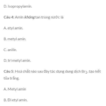
D. Isopropylamin.
Câu 4
: Amin
không
tan trong nước là
A. etyl amin.
B. metyl amin.
C. anilin.
D. tri metyl amin.
Câu 5
: Hoá chất nào sau đây tác dụng dung dịch Br
, tạo kết
2
tủa trắng.
A. Metyl amin
B. Đi etyl amin.