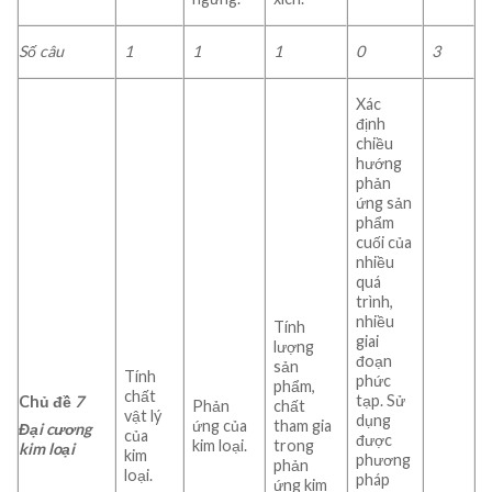
Số câu
1
1
1
0
3
Xác
định
chiều
hướng
phản
ứng sản
phẩm
cuối của
nhiều
quá
trình,
nhiều
Tính
giai
lượng
đoạn
sản
Tính
phức
phẩm,
chất
tạp. Sử
Chủ đề
7
Phản
chất
vật lý
dụng
ứng của
tham gia
Đại cương
của
được
kim loại.
trong
kim loại
kim
phương
phản
loại.
pháp
ứng kim