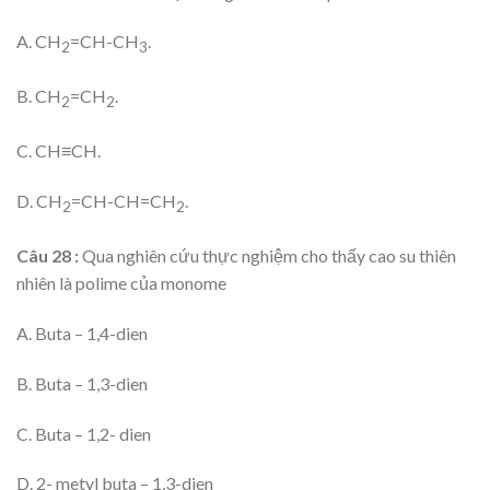
A. CH
=CH-CH
.
2
3
B. CH
=CH
.
2
2
C. CH≡CH.
D. CH
=CH-CH=CH
.
2
2
Câu 28 :
Qua nghiên cứu thực nghiệm cho thấy cao su thiên
nhiên là polime của monome
A. Buta – 1,4-dien
B. Buta – 1,3-dien
C. Buta – 1,2- dien
D. 2- metyl buta – 1,3-dien