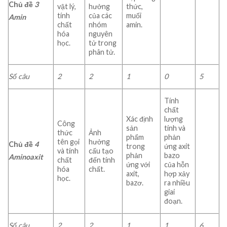
Chủ đề
3
vật lý,
hưởng
thức,
tính
của các
muối
Amin
chất
nhóm
amin.
hóa
nguyên
học.
tử trong
phân tử.
Số câu
2
2
1
0
5
Tính
chất
Xác định
lượng
Công
sản
tính và
thức
Ảnh
phẩm
phản
tên gọi
hưởng
Chủ đề
4
trong
ứng axit
và tính
cấu tạo
phản
bazo
Aminoaxit
chất
đến tính
ứng với
của hỗn
hóa
chất.
axit,
hợp xảy
học.
bazơ.
ra nhiều
giai
đoạn.
Số câu
2
2
1
1
6