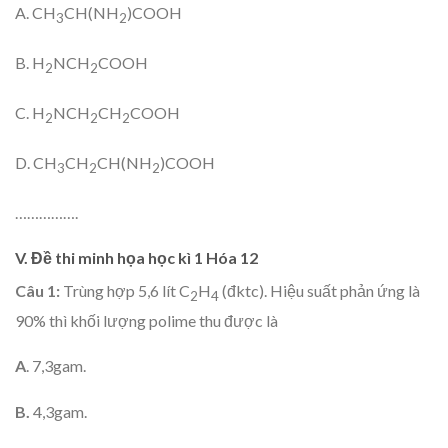
A. CH
CH(NH
)COOH
3
2
B. H
NCH
COOH
2
2
C. H
NCH
CH
COOH
2
2
2
D. CH
CH
CH(NH
)COOH
3
2
2
…………….
V. Đề thi minh họa học kì 1 Hóa 12
Câu 1:
Trùng hợp 5,6 lít C
H
(đktc). Hiệu suất phản ứng là
2
4
90% thì khối lượng polime thu được là
A
. 7,3gam.
B.
4,3gam.