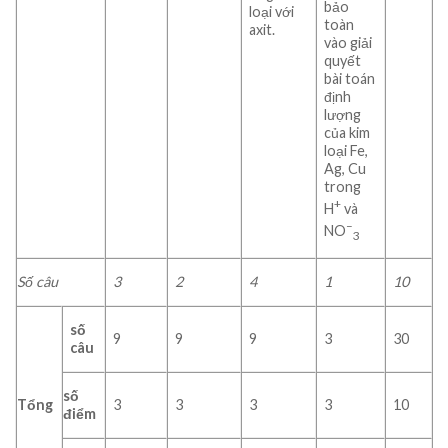
bảo
loại với
toàn
axit.
vào giải
quyết
bài toán
định
lượng
của kim
loại Fe,
Ag, Cu
trong
+
H
và
–
NO
3
Số câu
3
2
4
1
10
số
9
9
9
3
30
câu
số
Tổng
3
3
3
3
10
điểm