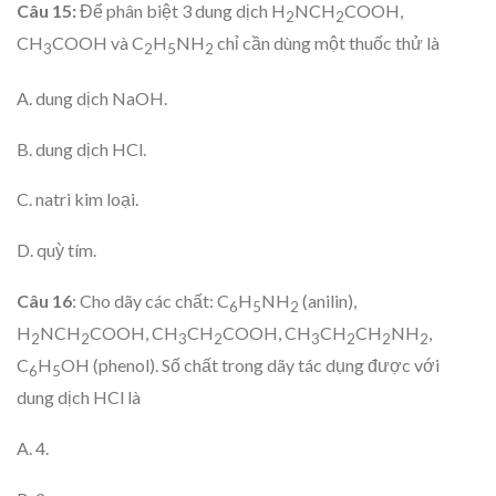
Câu 15:
Để phân biệt 3 dung dịch H
NCH
COOH,
2
2
CH
COOH và C
H
NH
chỉ cần dùng một thuốc thử là
3
2
5
2
A. dung dịch NaOH.
B. dung dịch HCl.
C. natri kim loại.
D. quỳ tím.
Câu 16
: Cho dãy các chất: C
H
NH
(anilin),
6
5
2
H
NCH
COOH, CH
CH
COOH, CH
CH
CH
NH
,
2
2
3
2
3
2
2
2
C
H
OH (phenol). Số chất trong dãy tác dụng được với
6
5
dung dịch HCl là
A. 4.