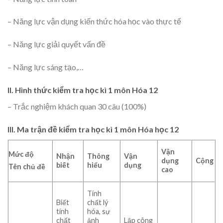
– Năng lực vận dụng kiến thức hóa học vào thực tế
– Năng lực giải quyết vấn đề
– Năng lực sáng tạo,…
II. Hình thức kiểm tra học kì 1 môn Hóa 12
– Trắc nghiệm khách quan 30 câu (100%)
III. Ma trận đề kiểm tra học kì 1 môn Hóa học 12
Vận
Mức độ
Nhận
Thông
Vận
dụng
Cộng
biết
hiểu
dụng
Tên chủ đề
cao
Tính
Biết
chất lý
tính
hóa, sự
chất
ảnh
Lập công