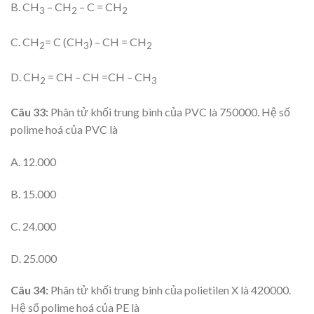
B. CH
– CH
– C = CH
3
2
2
C. CH
= C (CH
) – CH = CH
2
3
2
D. CH
= CH – CH =CH – CH
2
3
Câu 33:
Phân tử khối trung bình của PVC là 750000. Hệ số
polime hoá của PVC là
A. 12.000
B. 15.000
C. 24.000
D. 25.000
Câu 34:
Phân tử khối trung bình của polietilen X là 420000.
Hệ số polime hoá của PE là