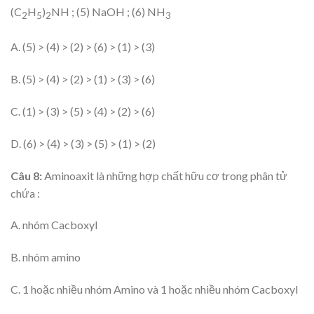
(C
H
)
NH ; (5) NaOH ; (6) NH
2
5
2
3
A. (5) > (4) > (2) > (6) > (1) > (3)
B. (5) > (4) > (2) > (1) > (3) > (6)
C. (1) > (3) > (5) > (4) > (2) > (6)
D. (6) > (4) > (3) > (5) > (1) > (2)
Câu 8:
Aminoaxit là những hợp chất hữu cơ trong phân tử
chứa :
A. nhóm Cacboxyl
B. nhóm amino
C. 1 hoặc nhiều nhóm Amino và 1 hoặc nhiều nhóm Cacboxyl