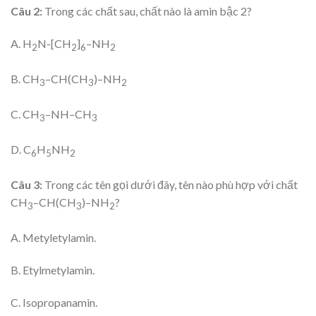
Câu 2:
Trong các chất sau, chất nào là amin bậc 2?
A. H
N-[CH
]
–NH
2
2
6
2
B. CH
–CH(CH
)–NH
3
3
2
C. CH
–NH–CH
3
3
D. C
H
NH
6
5
2
Câu 3:
Trong các tên gọi dưới đây, tên nào phù hợp với chất
CH
–CH(CH
)–NH
?
3
3
2
A. Metyletylamin.
B. Etylmetylamin.
C. Isopropanamin.