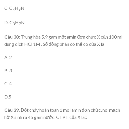
C. C
H
N
3
9
D. C
H
N
3
7
Câu 38:
Trung hòa 5,9 gam một amin đơn chức X cần 100 ml
dung dịch HCl 1M . Số đồng phân có thể có của X là
A. 2
B. 3
C. 4
D.5
Câu 39.
Đốt cháy hoàn toàn 1 mol amin đơn chức, no, mạch
hở X sinh ra 45 gam nước. CTPT của X là::