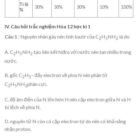
Tỉ lệ
30%
30%
30%
10%
100%
%
IV. Câu hỏi trắc nghiệm Hóa 12 học kì 1
Câu 1
: Nguyên nhân gây nên tính bazơ của C
H
NH
là do
2
5
2
A. C
H
NH
tạo liên kết hiđro với nước nên tan nhiều trong
2
5
2
nước.
B. gốc C
H
– đẩy electron về phía N nên phân tử
2
5
C
H
NH
phân cực.
2
5
2
C. độ âm điện của N lớn hơn H nên cặp electron giữa N và H
bị lệch về phía N.
D. nguyên tử N còn có cặp electron tự do nên có khả năng
nhận proton.