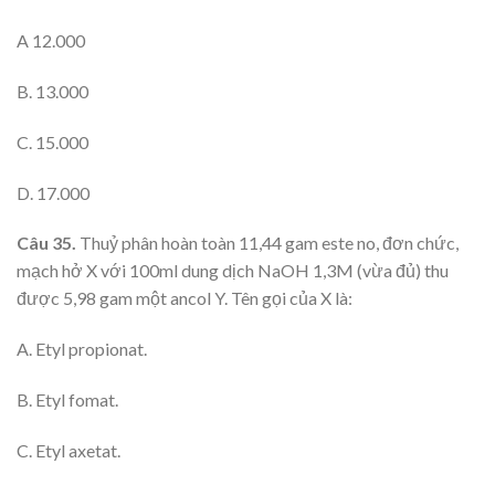
A 12.000
B. 13.000
C. 15.000
D. 17.000
Câu 35.
Thuỷ phân hoàn toàn 11,44 gam este no, đơn chức,
mạch hở X với 100ml dung dịch NaOH 1,3M (vừa đủ) thu
được 5,98 gam một ancol Y. Tên gọi của X là:
A. Etyl propionat.
B. Etyl fomat.
C. Etyl axetat.