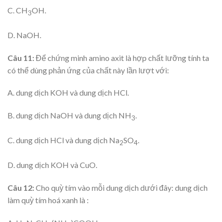
C. CH
OH.
3
D. NaOH.
Câu 11:
Để chứng minh amino axit là hợp chất lưỡng tính ta
có thể dùng phản ứng của chất này lần lượt với:
A. dung dịch KOH và dung dịch HCl.
B. dung dịch NaOH và dung dịch NH
.
3
C. dung dịch HCl và dung dịch Na
SO
.
2
4
D. dung dịch KOH và CuO.
Câu 12:
Cho quỳ tím vào mỗi dung dịch dưới đây: dung dịch
làm quỳ tím hoá xanh là :