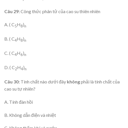
Câu 29:
Công thức phân tử của cao su thiên nhiên
A. ( C
H
)
5
8
n
B. ( C
H
)
4
8
n
C. ( C
H
)
4
6
n
D. ( C
H
)
2
4
n
Câu 30:
Tính chất nào dưới đây
không
phải là tính chất của
cao su tự nhiên?
A. Tính đàn hồi
B. Không dẫn điện và nhiệt
C, Không thấm khí và nước