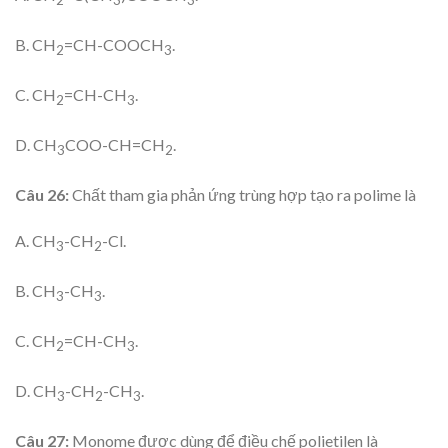
2
3
3
B. CH
=CH-COOCH
.
2
3
C. CH
=CH-CH
.
2
3
D. CH
COO-CH=CH
.
3
2
Câu 26:
Chất tham gia phản ứng trùng hợp tạo ra polime là
A. CH
-CH
-Cl.
3
2
B. CH
-CH
.
3
3
C. CH
=CH-CH
.
2
3
D. CH
-CH
-CH
.
3
2
3
Câu 27:
Monome được dùng để điều chế polietilen là