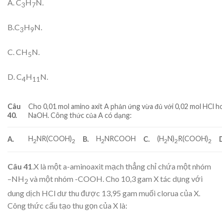
A. C
H
N.
3
7
B.C
H
N.
3
9
C. CH
N.
5
D. C
H
N.
4
11
Câu
Cho 0,01 mol amino axit A phản ứng vừa đủ với 0,02 mol HCl h
40.
NaOH. Công thức của A có dạng:
H
NR(COOH)
H
NRCOOH
(H
N)
R(COOH)
A.
B.
C.
2
2
2
2
2
2
Câu 41
.X là một a-aminoaxit mạch thẳng chỉ chứa một nhóm
–NH
và một nhóm -COOH. Cho 10,3 gam X tác dụng với
2
dung dịch HCl dư thu được 13,95 gam muối clorua của X.
Công thức cấu tạo thu gọn của X là: