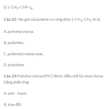
D. (-CH
-CHF-)
.
2
n
Câu 22:
Tên gọi của polime có công thức (-CH
-CH
-)n là
2
2
A. polivinyl clorua.
B. polietilen.
C. polimetyl metacrylat.
D. polistiren.
Câu
23
:Polivinyl clorua (PVC) được điều chế từ vinyl clorua
bằng phản ứng
A. axit – bazơ.
B. trao đổi.