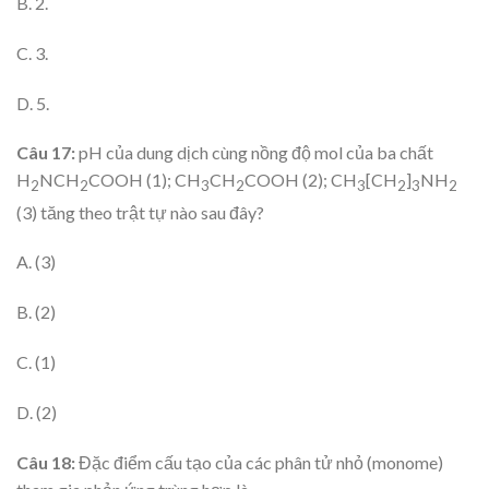
B. 2.
C. 3.
D. 5.
Câu 17:
pH của dung dịch cùng nồng độ mol của ba chất
H
NCH
COOH (1); CH
CH
COOH (2); CH
[CH
]
NH
2
2
3
2
3
2
3
2
(3) tăng theo trật tự nào sau đây?
A. (3)
B. (2)
C. (1)
D. (2)
Câu 18:
Đặc điểm cấu tạo của các phân tử nhỏ (monome)