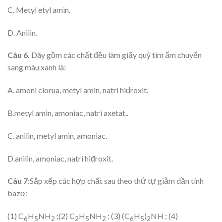
C. Metyl etyl amin.
D. Anilin.
Câu 6.
Dãy gồm các chất đều làm giấy quỳ tím ẩm chuyển
sang màu xanh là:
A. amoni clorua, metyl amin, natri hiđroxit.
B.metyl amin, amoniac, natri axetat..
C. anilin, metyl amin, amoniac.
D.anilin, amoniac, natri hiđroxit.
Câu
7
:Sắp xếp các hợp chất sau theo thứ tự giảm dần tính
bazơ:
(1) C
H
NH
;
(2) C
H
NH
; (3) (C
H
)
NH ; (4)
6
5
2
2
5
2
6
5
2