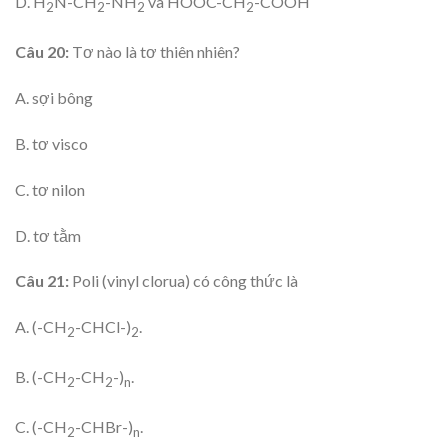
D. H
N-CH
-NH
và HOOC-CH
-COOH
2
2
2
2
Câu 20:
Tơ nào là tơ thiên nhiên?
A. sợi bông
B. tơ visco
C. tơ nilon
D. tơ tằm
Câu 21:
Poli (vinyl clorua) có công thức là
A. (-CH
-CHCl-)
.
2
2
B. (-CH
-CH
-)
.
2
2
n
C. (-CH
-CHBr-)
.
2
n