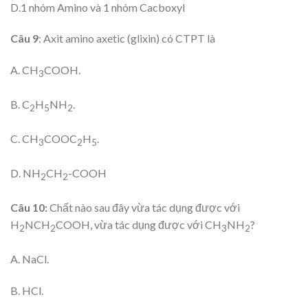
D.1 nhóm Amino và 1 nhóm Cacboxyl
Câu 9
: Axit amino axetic (glixin) có CTPT là
A. CH
COOH.
3
B. C
H
NH
.
2
5
2
C. CH
COOC
H
.
3
2
5
D. NH
CH
-COOH
2
2
Câu 10:
Chất nào sau đây vừa tác dụng được với
H
NCH
COOH, vừa tác dụng được với CH
NH
?
2
2
3
2
A. NaCl.
B. HCl.