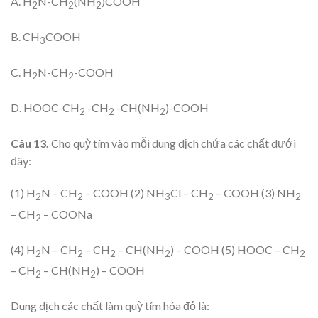
A. H
N-CH
(NH
)COOH
2
2
2
B. CH
COOH
3
C. H
N-CH
-COOH
2
2
D. HOOC-CH
-CH
-CH(NH
)-COOH
2
2
2
Câu 13.
Cho quỳ tím vào mỗi dung dịch chứa các chất dưới
đây:
(1) H
N – CH
– COOH (2) NH
Cl – CH
– COOH (3) NH
2
2
3
2
2
– CH
– COONa
2
(4) H
N – CH
– CH
– CH(NH
) – COOH (5) HOOC – CH
2
2
2
2
2
– CH
– CH(NH
) – COOH
2
2
Dung dịch các chất làm quỳ tím hóa đỏ là: