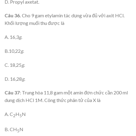
D. Propyl axetat.
Câu 36.
Cho 9 gam etylamin tác dụng vừa đủ với axit HCl.
Khối lượng muối thu được là
A. 16,3
g
.
B.10,22
g
.
C. 18,25
g
.
D. 16,28
g
.
Câu 37
: Trung hòa 11,8 gam một amin đơn chức cần 200 ml
dung dịch HCl 1M. Công thức phân tử của X là
A. C
H
N
2
5
B. CH
N
5