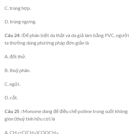
C. trùng hợp.
D. trùng ngưng.
Câu 24
:
Để phân biệt da thật và da giả làm bằng PVC, người
ta thường dùng phương pháp đơn giản là
A. đốt thử.
B. thuỷ phân.
C. ngửi.
D. cắt.
Câu 25
:
Monome dùng để điều chế polime trong suốt không
giòn (thuỷ tinh hữu cơ) là
A. CH
=C(CH
)COOCH
.