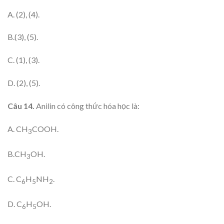
A. (2), (4).
B.(3), (5).
C. (1), (3).
D. (2), (5).
Câu 14.
Anilin có công thức hóa học là:
A. CH
COOH.
3
B.CH
OH.
3
C. C
H
NH
.
6
5
2
D. C
H
OH.
6
5