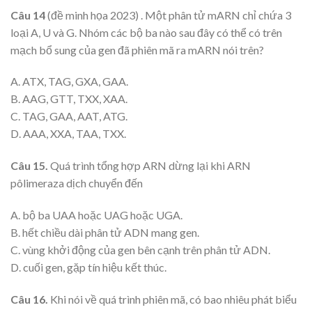
Câu 14
(đề minh họa 2023) . Một phân tử mARN chỉ chứa 3
loại A, U và G. Nhóm các bộ ba nào sau đây có thể có trên
mạch bổ sung của gen đã phiên mã ra mARN nói trên?
A. ATX, TAG, GXA, GAA.
B. AAG, GTT, TXX, XAA.
C. TAG, GAA, AAT, ATG.
D. AAA, XXA, TAA, TXX.
Câu 15.
Quá trình tổng hợp ARN dừng lại khi ARN
pôlimeraza dịch chuyển đến
A. bộ ba UAA hoặc UAG hoặc UGA.
B. hết chiều dài phân tử ADN mang gen.
C. vùng khởi động của gen bên cạnh trên phân tử ADN.
D. cuối gen, gặp tín hiệu kết thúc.
Câu 16.
Khi nói về quá trình phiên mã, có bao nhiêu phát biểu