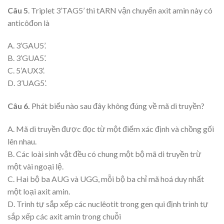
Câu 5
. Triplet 3’TAG5’ thì tARN vận chuyển axit amin này có
anticôđon là
A. 3’GAU5’.
B. 3’GUA5’.
C. 5’AUX3’.
D. 3’UAG5’.
Câu 6.
Phát biểu nào sau đây không đúng về mã di truyền?
A. Mã di truyền được đọc từ một điểm xác định và chồng gối
lên nhau.
B. Các loài sinh vật đều có chung một bộ mã di truyền trừ
một vài ngoại lệ.
C. Hai bộ ba AUG và UGG, mỗi bộ ba chỉ mã hoá duy nhất
một loại axit amin.
D. Trình tự sắp xếp các nuclêotit trong gen qui định trình tự
sắp xếp các axit amin trong chuỗi