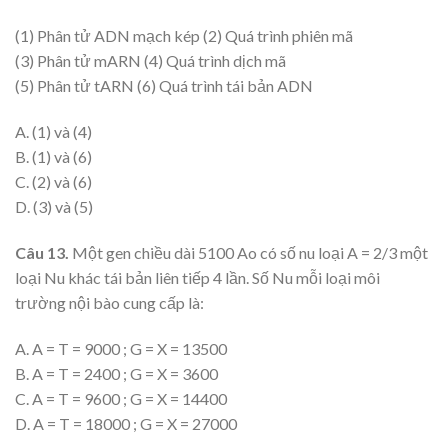
(1) Phân tử ADN mạch kép (2) Quá trình phiên mã
(3) Phân tử mARN (4) Quá trình dịch mã
(5) Phân tử tARN (6) Quá trình tái bản ADN
A. (1) và (4)
B. (1) và (6)
C. (2) và (6)
D. (3) và (5)
Câu 13.
Một gen chiều dài 5100 Ao có số nu loại A = 2/3 một
loại Nu khác tái bản liên tiếp 4 lần. Số Nu mỗi loại môi
trường nội bào cung cấp là:
A. A = T = 9000 ; G = X = 13500
B. A = T = 2400 ; G = X = 3600
C. A = T = 9600 ; G = X = 14400
D. A = T = 18000 ; G = X = 27000