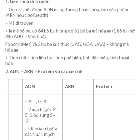
1. Gen – mã di truyền
– Gen: là một đoạn ADN mang thông tin mã hóa, tạo sản phẩm
(ARN hoặc polipeptit)
– Mã di truyền:
+ là mã bộ ba, có 64 bộ ba trong đó 61 bộ ba mã hóa aa (1 bộ ba mở
đầu AUG – Met hoặc
FoocminMet) và 3 bộ ba kết thúc (UAG, UGA, UAA) – không mã
hóa aa
+ Tính chất: tính liên tục, tính phổ biến, tính đặc hiệu, tính thoái
hóa
2. ADN – ARN – Protein và các cơ chế
ADN
ARN
Protein
– A, T, G, X
– 2 mạch (gốc 3’–
5’ & bổ sung 5’–
3’)
– LK hóa trị giữa
các Nu/ 1 mạch