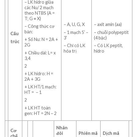
– LK hidro giữa
các Nu/ 2 mạch
theo NTBS (A =
T; G ≡ X)
– A, U, G, X
– axit amin (aa)
– Công thức cơ
bản:
– 1 mạch 5’ –
– chuỗi polypeptit
Cấu
3’
(4 bậc)
+ Số Nu: N = 2A +
trúc
2G
– Chỉ có LK
– Có LK peptit,
hóa trị
hidro
+ Chiều dài: L= x
3,4
2
+ LK hidro: H =
2A + 3G
+ LK HT/1 mạch:
HT = – 1
2
+ LK HT toàn
gen: HT = 2N – 2
Nhân
Cơ
đôi
Phiên mã
Dịch mã
chế