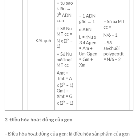
+ tự sao
k lần →
k
2
ADN
– 1 ADN
con
gốc → 1
– Số aa MT
cc =
+ Số Nu
mARN
MT cc =
N/6 – 1
L = rNu x
k
N x (2
–
Kết quả
3,4 Agen
– Số
1)
= Am +
aa/chuỗi
Um Ggen
polypeptit
+ Số Nu
= Gm +
= N/6 – 2
mỗi loại
Xm
MT cc
Amt =
Tmt = A
k
x (2
– 1)
Gmt =
Xmt = G
k
x (2
– 1)
3. Điều hòa hoạt động của gen
– Điều hòa hoạt động của gen: là điều hòa sản phẩm của gen