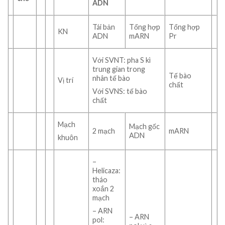
ADN
Tái bản
Tổng hợp
Tổng hợp
KN
ADN
mARN
Pr
Với SVNT: pha S kì
trung gian trong
Tế bào
nhân tế bào
Vị trí
chất
Với SVNS: tế bào
chất
Mạch
Mạch gốc
2 mạch
mARN
ADN
khuôn
–
Helicaza:
tháo
xoắn 2
mạch
– ARN
– ARN
pol: