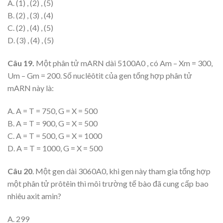
A. (1) , (2) , (5)
B. (2) , (3) , (4)
C. (2) , (4) , (5)
D. (3) , (4) , (5)
Câu 19.
Một phân tử mARN dài 5100A0 , có Am – Xm = 300,
Um – Gm = 200. Số nuclêôtit của gen tổng hợp phân tử
mARN này là:
A. A = T = 750, G = X = 500
B. A = T = 900, G = X = 500
C. A = T = 500, G = X = 1000
D. A = T = 1000, G = X = 500
Câu 20
. Một gen dài 3060A0, khi gen này tham gia tổng hợp
một phân tử prôtêin thì môi trường tế bào đã cung cấp bao
nhiêu axit amin?
A. 299