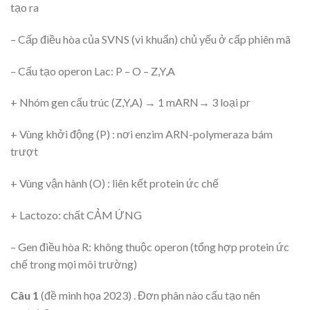
tạo ra
– Cấp điều hòa của SVNS (vi khuẩn) chủ yếu ở cấp phiên mã
– Cấu tạo operon Lac: P – O – Z,Y,A
+ Nhóm gen cấu trúc (Z,Y,A) → 1 mARN→ 3 loại pr
+ Vùng khởi động (P) : nơi enzim ARN-polymeraza bám
trượt
+ Vùng vận hành (O) : liên kết protein ức chế
+ Lactozo: chất CẢM ỨNG
– Gen điều hòa R: không thuộc operon (tổng hợp protein ức
chế trong mọi môi trường)
Câu 1
(đề minh họa 2023) . Đơn phân nào cấu tạo nên