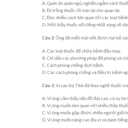
A. Quên ăn quên ngủ, nghiền ngẫm sách thuố
B. Đi trồng thuốc rồi bán lại cho quan lại.
C. Đọc nhiều sách liên quan tới các loại bệnh
D. Mời thầy thuốc nổi tiếng nhất vùng về dạ
Câu 2
: Ông đã miệt mài viết được hai bộ sác
A. Các loại thuốc để chữa bệnh đậu mùa.
B. Chỉ dẫn các phương pháp để phòng và ch
C. Cách phòng chống dịch bệnh.
D. Các cách phòng chống và điều trị bệnh ng
Câu 3
: Vì sao Bá Tĩnh đã theo nghề thuốc mà 
A. Vì ông cảm thấy nếu đỗ đạt cao, có uy tí
B. Vì ông muốn làm quen với nhiều thầy thuốc
C. Vì ông muốn gặp được nhiều người giỏi h
D. Vì ông muốn nâng cao địa vị và danh tiếng