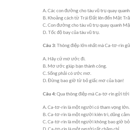
A. Các con đường cho tàu vũ trụ quay quanh
B. Khoảng cách từ Trái Đất lên đến Mặt Tră
C. Con đường cho tàu vũ trụ quay quanh Mặ
D. Tốc độ bay của tàu vũ trụ.
Câu 3:
Thông điệp lớn nhất mà Ca-tơ-rin gửi 
A. Hãy cứ mơ ước đi.
B. Mơ ước giúp bạn thành công.
C. Sống phải có ước mơ.
D. Đừng bao giờ từ bỏ giấc mơ của bạn!
Câu 4:
Qua thông điệp mà Ca-tơ-rin gửi tới 
A. Ca-tơ-rin là một người có tham vọng lớn.
B. Ca-tơ-rin là một người kiên trì, dũng cả
C. Ca-tơ-rin là một người không bao giờ bỏ
D. Ca-tơ-rin là một người rất chăm chỉ.