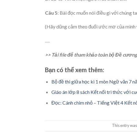
Câu 5
: Bài đọc muốn nói điều gì với chúng t
(Hãy dũng cảm theo đuổi ước mơ của mình v
….
>> Tải file để tham khảo toàn bộ Đề cương
Bạn có thể xem thêm:
Bộ đề thi giữa học kì 1 môn Ngữ văn 7 
Giáo án lớp 8 sách Kết nối tri thức với c
Đọc: Cánh chim nhỏ – Tiếng Việt 4 Kết nố
This entry was