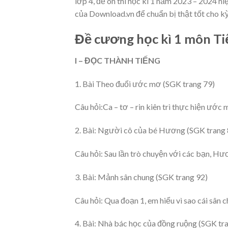
lớp 4, để ôn thi học kì 1 năm 2023 – 2024 hi
của Download.vn để chuẩn bị thật tốt cho kỳ
Đề cương học kì 1 môn Tiế
I – ĐỌC THÀNH TIẾNG
1. Bài Theo đuổi ước mơ (SGK trang 79)
Câu hỏi:Ca – tơ – rin kiên trì thực hiện ước
2. Bài: Người cô của bé Hương (SGK trang 
Câu hỏi: Sau lần trò chuyện với các bạn, Hư
3. Bài: Mảnh sân chung (SGK trang 92)
Câu hỏi: Qua đoạn 1, em hiểu vì sao cái sân
4. Bài: Nhà bác học của đồng ruộng (SGK tr