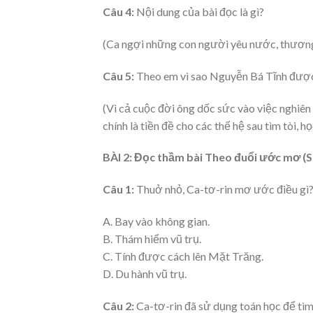
Câu 4:
Nội dung của bài đọc là gì?
(Ca ngợi những con người yêu nước, thương
Câu 5:
Theo em vì sao Nguyễn Bá Tĩnh được
(Vì cả cuộc đời ông dốc sức vào việc nghiê
chính là tiền đề cho các thế hệ sau tìm tòi, họ
BÀI 2: Đọc thầm bài Theo đuổi ước mơ (SGK
Câu 1:
Thuở nhỏ, Ca-tơ-rin mơ ước điều gì
A. Bay vào không gian.
B. Thám hiểm vũ trụ.
C. Tính được cách lên Mặt Trăng.
D. Du hành vũ trụ.
Câu 2:
Ca-tơ-rin đã sử dụng toán học để tìm 