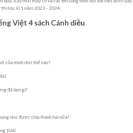
ệu quả. Vậy mời thầy cô và các em cùng theo dõi bài viết dưới đây
 thi học kì 1 năm 2023 – 2024:
ng Việt 4 sách Cánh diều
 mơ của mình như thế nào?
86)
ơng đã làm gì?
 chung như được chia thành hai nửa?
ang 104)