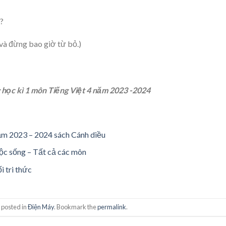
a?
à đừng bao giờ từ bỏ.)
 học kì 1 môn Tiếng Việt 4 năm 2023 -2024
năm 2023 – 2024 sách Cánh diều
uộc sống – Tất cả các môn
i tri thức
 posted in
Điện Máy
. Bookmark the
permalink
.