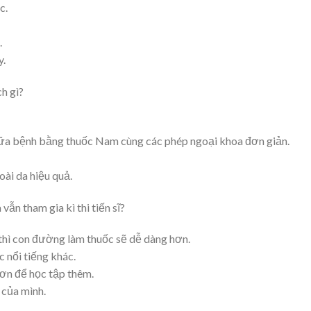
c.
.
y.
h gì?
ữa bệnh bằng thuốc Nam cùng các phép ngoại khoa đơn giản.
oài da hiệu quả.
vẫn tham gia kì thi tiến sĩ?
n thì con đường làm thuốc sẽ dễ dàng hơn.
 nổi tiếng khác.
ơn để học tập thêm.
 của mình.