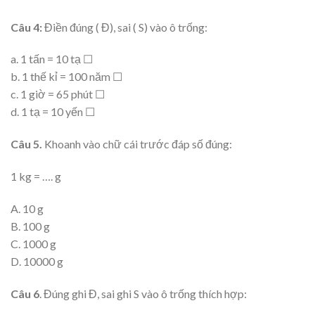
Câu 4:
Điền đúng ( Đ), sai ( S) vào ô trống:
a. 1 tấn = 10 tạ ☐
b. 1 thế kỉ = 100 năm ☐
c. 1 giờ = 65 phút ☐
d. 1 tạ = 10 yến ☐
Câu 5.
Khoanh vào chữ cái trước đáp số đúng:
1 kg = …. g
A. 10 g
B. 100 g
C. 1000 g
D. 10000 g
Câu 6
. Đúng ghi Đ, sai ghi S vào ô trống thích hợp: