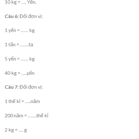
10 kg = …. Yến.
Câu 6:
Đổi đơn vị:
1 yến = …… kg
1 tấn = …….tạ
5 yến = …… kg
40 kg = …..yến
Câu 7
: Đổi đơn vị:
1 thế kỉ = …..năm
200 năm = …….thế kỉ
2 kg = …. g