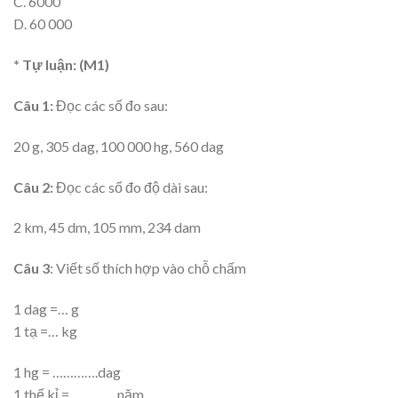
C. 6000
D. 60 000
* Tự luận: (M1)
Câu 1:
Đọc các số đo sau:
20 g, 305 dag, 100 000 hg, 560 dag
Câu 2:
Đọc các số đo độ dài sau:
2 km, 45 dm, 105 mm, 234 dam
Câu 3
: Viết số thích hợp vào chỗ chấm
1 dag =… g
1 tạ =… kg
1 hg = ………….dag
1 thế kỉ = ………….năm