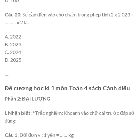
D. 100
Câu 20
: Số cần điền vào chỗ chấm trong phép tính 2 x 2 023 =
……… x 2 là:
A. 2022
B. 2023
C. 2024
D. 2025
….
Đề cương học kì 1 môn Toán 4 sách Cánh diều
Phần 2: ĐẠI LƯỢNG
I. Nhận biết:
*Trắc nghiệm: Khoanh vào chữ cái trước đáp số
đúng:
Câu 1:
Đổi đơn vị: 1 yến = …… kg