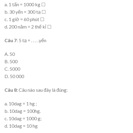
a. 1 tấn = 1000 kg ☐
b. 30 yến = 300 tạ ☐
c. 1 giờ = 60 phút ☐
d. 200 năm = 2 thế kỉ ☐
Câu 7
: 5 tạ = . . . . .yến
A. 50
B. 500
C. 5000
D. 50 000
Câu 8:
Câu nào sau đây là đúng:
a. 10dag = 1 hg ;
b. 10dag = 100hg.
c. 10dag = 1000 g;
d. 10dag = 10 hg