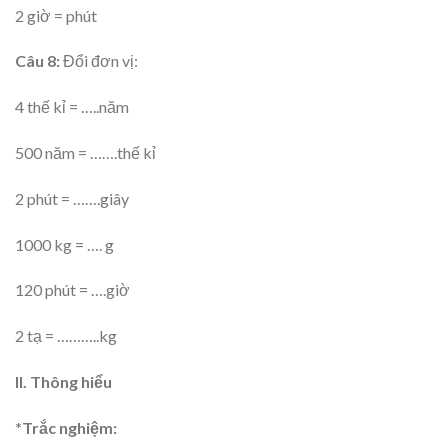
2 giờ = phút
Câu 8:
Đổi đơn vị:
4 thế kỉ = …..năm
500 năm = …….thế kỉ
2 phút = …….giây
1000 kg = …. g
120 phút = ….giờ
2 tạ = ………..kg
II. Thông hiểu
*Trắc nghiệm: