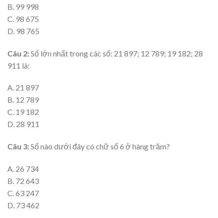
B. 99 998
C. 98 675
D. 98 765
Câu 2:
Số lớn nhất trong các số: 21 897; 12 789; 19 182; 28
911 là:
A. 21 897
B. 12 789
C. 19 182
D. 28 911
Câu 3:
Số nào dưới đây có chữ số 6 ở hàng trăm?
A. 26 734
B. 72 643
C. 63 247
D. 73 462