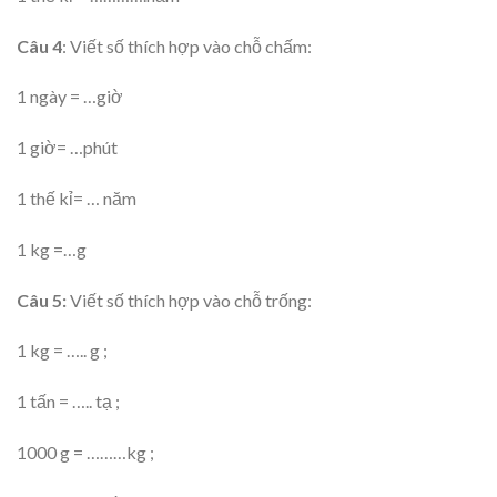
Câu 4
: Viết số thích hợp vào chỗ chấm:
1 ngày = …giờ
1 giờ= …phút
1 thế kỉ= … năm
1 kg =…g
Câu 5:
Viết số thích hợp vào chỗ trống:
1 kg = ….. g ;
1 tấn = ….. tạ ;
1000 g = ………kg ;