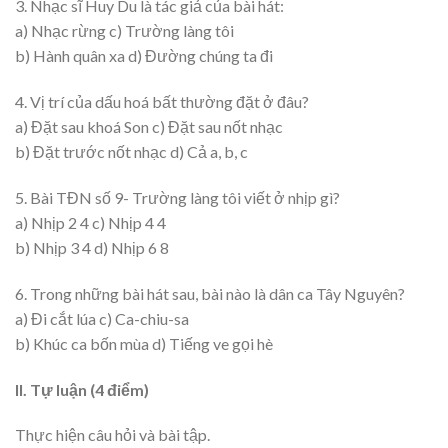
3. Nhạc sĩ Huy Du là tác giả của bài hát:
a) Nhạc rừng c) Trường làng tôi
b) Hành quân xa d) Đường chúng ta đi
4. Vị trí của dấu hoá bất thường đặt ở đâu?
a) Đặt sau khoá Son c) Đặt sau nốt nhạc
b) Đặt trước nốt nhạc d) Cả a, b, c
5. Bài TĐN số 9- Trường làng tôi viết ở nhịp gì?
a) Nhịp 2 4 c) Nhịp 4 4
b) Nhịp 3 4 d) Nhịp 6 8
6. Trong những bài hát sau, bài nào là dân ca Tây Nguyên?
a) Đi cắt lúa c) Ca-chiu-sa
b) Khúc ca bốn mùa d) Tiếng ve gọi hè
II. Tự luận (4 điểm)
Thực hiện câu hỏi và bài tập.