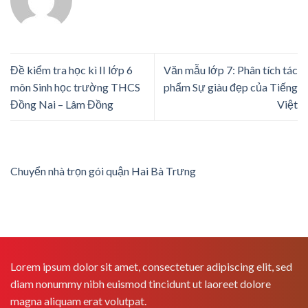
Đề kiểm tra học kì II lớp 6
Văn mẫu lớp 7: Phân tích tác
môn Sinh học trường THCS
phẩm Sự giàu đẹp của Tiếng
Đồng Nai – Lâm Đồng
Việt
Chuyển nhà trọn gói quận Hai Bà Trưng
Lorem ipsum dolor sit amet, consectetuer adipiscing elit, sed
diam nonummy nibh euismod tincidunt ut laoreet dolore
magna aliquam erat volutpat.