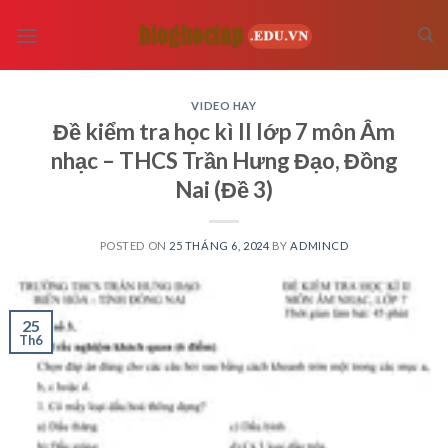
Skip
to
content
VIDEO HAY
Đề kiểm tra học kì II lớp 7 môn Âm
nhạc – THCS Trần Hưng Đạo, Đồng
Nai (Đề 3)
POSTED ON
25 THÁNG 6, 2024
BY
ADMINCD
25
Th6