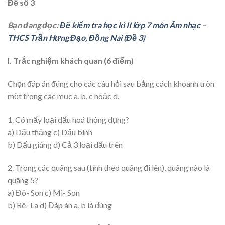
Đề số 3
Bạn đang đọc:
Đề kiểm tra học kì II lớp 7 môn Âm nhạc –
THCS Trần Hưng Đạo, Đồng Nai (Đề 3)
I. Trắc nghiệm khách quan (6 điểm)
Chọn đáp án đúng cho các câu hỏi sau bằng cách khoanh tròn
một trong các mục a, b, c hoặc d.
1. Có mấy loại dấu hoá thông dụng?
a) Dấu thăng c) Dấu bình
b) Dấu giáng d) Cả 3 loại dấu trên
2. Trong các quãng sau (tính theo quãng đi lên), quãng nào là
quãng 5?
a) Đô- Son c) Mi- Son
b) Rê- La d) Đáp án a, b là đúng