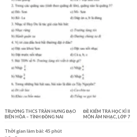
TRƯỜNG THCS TRẦN HƯNG ĐẠO
ĐỀ KIỂM TRA HỌC KÌ II
BIÊN HÒA – TỈNH ĐỒNG NAI
MÔN ÂM NHẠC, LỚP 7
Thời gian làm bài: 45 phút