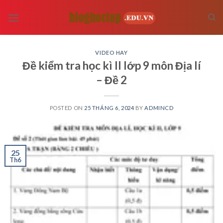
Skip
to
content
VIDEO HAY
Đề kiểm tra học kì II lớp 9 môn Địa lí
– Đề 2
POSTED ON
25 THÁNG 6, 2024
BY
ADMINCD
25
Th6