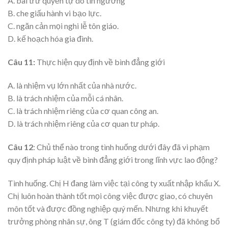
A. bài trừ quyền tự do tín ngưỡng
B. che giấu hành vi bạo lực.
C. ngăn cản mọi nghi lễ tôn giáo.
D. kế hoạch hóa gia đình.
Câu 11:
Thực hiện quy định về bình đẳng giới
A. là nhiệm vụ lớn nhất của nhà nước.
B. là trách nhiệm của mỗi cá nhân.
C. là trách nhiệm riêng của cơ quan công an.
D. là trách nhiệm riêng của cơ quan tư pháp.
Câu 12
: Chủ thể nào trong tình huống dưới đây đã vi phạm
quy định pháp luật về bình đẳng giới trong lĩnh vực lao động?
Tình huống. Chị H đang làm việc tại công ty xuất nhập khẩu X.
Chị luôn hoàn thành tốt mọi công việc được giao, có chuyên
môn tốt và được đồng nghiệp quý mến. Nhưng khi khuyết
trưởng phòng nhân sự, ông T (giám đốc công ty) đã không bổ