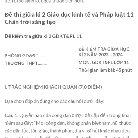
đề, rồi so sánh kết quả thuận tiện hơn.
Đề thi giữa kì 2 Giáo dục kinh tế và Pháp luật 11
Chân trời sáng tạo
Đề kiểm tra giữa kì 2 GDKT&PL 11
ĐỀ KIỂM TRA GIỮA HỌC
KÌ
2
NĂM 2023 – 2024
PHÒNG GD&ĐT……….
MÔN: GDKT&PL
LỚP 11
TRƯỜNG THPT……..
Thời gian làm bài: 45 phút
I. TRẮC NGHIỆM KHÁCH QUAN (7,0 ĐIỂM)
Lựa chọn đáp án đúng cho các câu hỏi dưới đây:
Câu 1:
Quyền nào của công dân được đề cập đến trong khái
niệm sau đây: “Mọi công dân, không phân biệt nam, nữ thuộc
các dân tộc, tôn giáo, thành phần, địa vị xã hội khác nhau đều