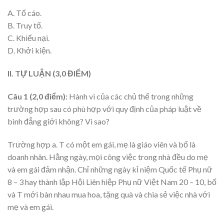
A. Tố cáo.
B. Truy tố.
C. Khiếu nại.
D. Khởi kiện.
II. TỰ LUẬN (3,0 ĐIỂM)
Câu 1 (2,0 điểm):
Hành vi của các chủ thể trong những
trường hợp sau có phù hợp với quy định của pháp luật về
bình đẳng giới không? Vì sao?
Trường hợp a. T có một em gái, mẹ là giáo viên và bố là
doanh nhân. Hằng ngày, mọi công việc trong nhà đều do mẹ
và em gái đảm nhận. Chỉ những ngày kỉ niệm Quốc tế Phụ nữ
8 – 3 hay thành lập Hội Liên hiệp Phụ nữ Việt Nam 20 – 10, bố
và T mới bàn nhau mua hoa, tặng quà và chia sẻ việc nhà với
mẹ và em gái.