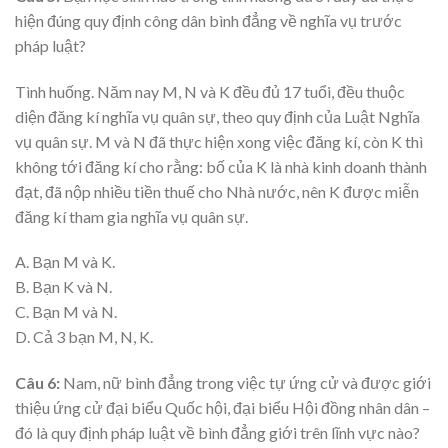
hiện đúng quy định công dân bình đẳng về nghĩa vụ trước
pháp luật?
Tình huống. Năm nay M, N và K đều đủ 17 tuổi, đều thuộc
diện đăng kí nghĩa vụ quân sự, theo quy định của Luật Nghĩa
vụ quân sự. M và N đã thực hiện xong việc đăng kí, còn K thì
không tới đăng kí cho rằng: bố của K là nhà kinh doanh thành
đạt, đã nộp nhiều tiền thuế cho Nhà nước, nên K được miễn
đăng kí tham gia nghĩa vụ quân sự.
A. Bạn M và K.
B. Bạn K và N.
C. Bạn M và N.
D. Cả 3 bạn M, N, K.
Câu 6:
Nam, nữ bình đẳng trong việc tự ứng cử và được giới
thiệu ứng cử đại biểu Quốc hội, đại biểu Hội đồng nhân dân –
đó là quy định pháp luật về bình đẳng giới trên lĩnh vực nào?