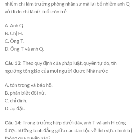
nhiệm chị làm trưởng phòng nhân sự mà lại bổ nhiệm anh Q
với lí do chị là nữ, tuổi còn trẻ.
A. Anh Q.
B. Chị H.
C. Ông T.
D. Ông T và anh Q.
Câu 13
: Theo quy định của pháp luật, quyền tự do, tín
ngưỡng tôn giáo của mọi người được Nhà nước
A. tôn trọng và bảo hộ.
B. phân biệt đối xử.
C. chỉ định.
D. áp đặt.
Câu 14:
Trong trường hợp dưới đây, anh T và anh H cùng
được hưởng bình đẳng giữa các dân tộc về lĩnh vực chính trị
thông qua quyền nào?