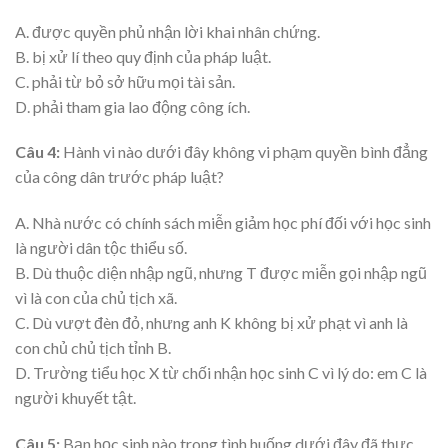
A. được quyền phủ nhận lời khai nhân chứng.
B. bị xử lí theo quy định của pháp luật.
C. phải từ bỏ sở hữu mọi tài sản.
D. phải tham gia lao động công ích.
Câu 4:
Hành vi nào dưới đây không vi phạm quyền bình đẳng
của công dân trước pháp luật?
A. Nhà nước có chính sách miễn giảm học phí đối với học sinh
là người dân tộc thiểu số.
B. Dù thuộc diện nhập ngũ, nhưng T được miễn gọi nhập ngũ
vì là con của chủ tịch xã.
C. Dù vượt đèn đỏ, nhưng anh K không bị xử phạt vì anh là
con chủ chủ tịch tỉnh B.
D. Trường tiểu học X từ chối nhận học sinh C vì lý do: em C là
người khuyết tật.
Câu 5:
Bạn học sinh nào trong tình huống dưới đây đã thực