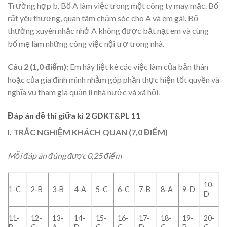
Trường hợp b. Bố A làm việc trong một công ty may mặc. Bố
rất yêu thương, quan tâm chăm sóc cho A và em gái. Bố
thường xuyên nhắc nhở A không được bắt nạt em và cùng
bố mẹ làm những công việc nội trợ trong nhà.
Câu 2 (1,0 điểm):
Em hãy liệt kê các việc làm của bản thân
hoặc của gia đình mình nhằm góp phần thực hiện tốt quyền và
nghĩa vụ tham gia quản lí nhà nước và xã hội.
Đáp án đề thi giữa kì 2 GDKT&PL 11
I. TRẮC NGHIỆM KHÁCH QUAN (7,0 ĐIỂM)
Mỗi đáp án đúng được 0,25 điểm
10-
1-C
2-B
3-B
4-A
5-C
6-C
7-B
8-A
9-D
D
11-
12-
13-
14-
15-
16-
17-
18-
19-
20-