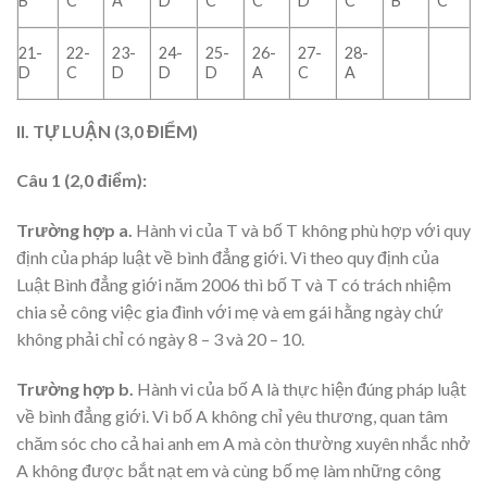
B
C
A
D
C
C
D
C
B
C
21-
22-
23-
24-
25-
26-
27-
28-
D
C
D
D
D
A
C
A
II. TỰ LUẬN (3,0 ĐIỂM)
Câu 1 (2,0 điểm):
Trường hợp a.
Hành vi của T và bố T không phù hợp với quy
định của pháp luật về bình đẳng giới. Vì theo quy định của
Luật Bình đẳng giới năm 2006 thì bố T và T có trách nhiệm
chia sẻ công việc gia đình với mẹ và em gái hằng ngày chứ
không phải chỉ có ngày 8 – 3 và 20 – 10.
Trường hợp b.
Hành vi của bố A là thực hiện đúng pháp luật
về bình đẳng giới. Vì bố A không chỉ yêu thương, quan tâm
chăm sóc cho cả hai anh em A mà còn thường xuyên nhắc nhở
A không được bắt nạt em và cùng bố mẹ làm những công