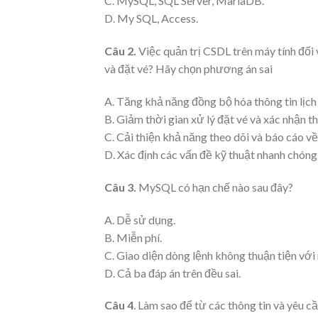
C. MySQL, SQL Server, MariaDB.
D. My SQL, Access.
Câu 2.
Việc quản trị CSDL trên máy tính đối v
và đặt vé? Hãy chọn phương án sai
A. Tăng khả năng đồng bộ hóa thông tin lịch 
B. Giảm thời gian xử lý đặt vé và xác nhận t
C. Cải thiện khả năng theo dõi và báo cáo về
D. Xác định các vấn đề kỹ thuật nhanh chóng 
Câu 3.
MySQL có hạn chế nào sau đây?
A. Dễ sử dụng.
B. Miễn phí.
C. Giao diện dòng lệnh không thuận tiện vớ
D. Cả ba đáp án trên đều sai.
Câu 4
. Làm sao để từ các thông tin và yêu c