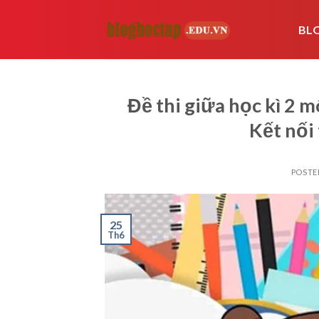
Skip
to
BL
content
Đề thi giữa học kì 2 
Kết nối 
POSTE
25
Th6