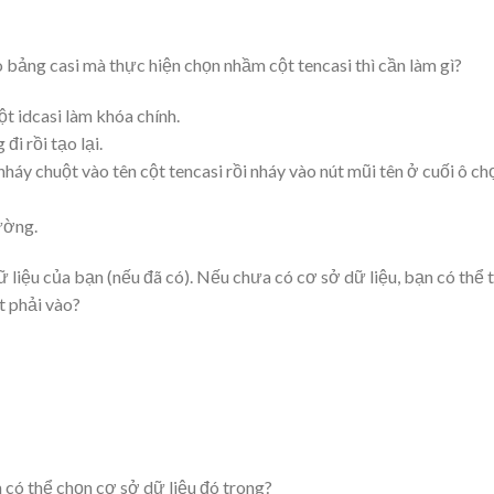
o bảng casi mà thực hiện chọn nhầm cột tencasi thì cần làm gì?
cột idcasi làm khóa chính.
i rồi tạo lại.
y chuột vào tên cột tencasi rồi nháy vào nút mũi tên ở cuối ô ch
ường.
 liệu của bạn (nếu đã có). Nếu chưa có cơ sở dữ liệu, bạn có thể 
t phải vào?
n có thể chọn cơ sở dữ liệu đó trong?