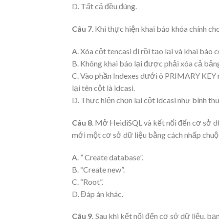
D. Tất cả đều đúng.
Câu 7
. Khi thực hiện khai báo khóa chính ch
A. Xóa cột tencasi đi rồi tạo lại và khai báo 
B. Không khai báo lại được phải xóa cả bảng đ
C. Vào phần Indexes dưới ô PRIMARY KEY nhá
lại tên cột là idcasi.
D. Thực hiện chọn lại cột idcasi như bình th
Câu 8
. Mở HeidiSQL và kết nối đến cơ sở dữ
mới một cơ sở dữ liệu bằng cách nhấp chuộ
A. ” Create database”.
B. “Create new”.
C. “Root”.
D. Đáp án khác.
Câu 9.
Sau khi kết nối đến cơ sở dữ liệu, bạ