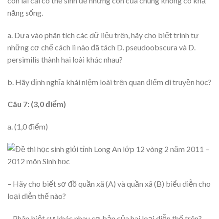
con lai cái có thể sinh đẻ nhưng con của chúng không có khả
năng sống.
a. Dựa vào phân tích các dữ liệu trên, hãy cho biết trình tự
những cơ chế cách li nào đã tách D. pseudoobscura và D.
persimilis thành hai loài khác nhau?
b. Hãy định nghĩa khái niệm loài trên quan điểm di truyền học?
Câu 7: (3,0 điểm)
a. (1,0 điểm)
– Hãy cho biết sơ đồ quần xã (A) và quần xã (B) biểu diễn cho
loại diễn thế nào?
– Phân biệt sự khác nhau cơ bản của hai loại diễn thế trên?