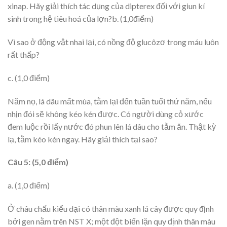
xinap. Hãy giải thích tác dụng của dipterex đối với giun kí
sinh trong hệ tiêu hoá của lợn?b. (1,0điểm)
Vì sao ở động vật nhai lại, có nồng độ glucôzơ trong máu luôn
rất thấp?
c. (1,0 điểm)
Năm nọ, lá dâu mất mùa, tằm lại đến tuần tuổi thứ năm, nếu
nhịn đói sẽ không kéo kén được. Có người dùng cỏ xước
đem luộc rồi lấy nước đó phun lên lá dâu cho tằm ăn. Thật kỳ
lạ, tằm kéo kén ngay. Hãy giải thích tại sao?
Câu 5: (5,0 điểm)
a. (1,0 điểm)
Ở châu chấu kiểu dại có thân màu xanh lá cây được quy định
bởi gen nằm trên NST X; một đột biến lặn quy định thân màu