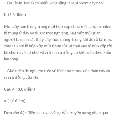
– Dự đoán, loài B có nhiều khả năng là loại nhóm cây nào?
b. (1,5 điểm)
Một cây non trồng trong một hộp xốp chứa mùn ẩm, có nhiều
lỗ thủng ở đáy và được treo nghiêng. Sau một thời gian
người ta quan sát thấy cây mọc thẳng, trong khi đó rễ lại mọc
chui ra khỏi lỗ hộp xốp một đoạn rồi lại chui vào lỗ hộp xốp rồi
lại chui ra và cứ như vậy rễ sinh trưởng có kiểu uốn theo kiểu
làn sóng.
– Giải thích thí nghiệm trên về hình thức mọc của thân cây và
sinh trưởng của rễ?
Câu 4: (3,0 điểm)
a. (1,0 điểm)
Dựa vào đặc điểm cấu tạo và sự dẫn truyền hưng phấn qua