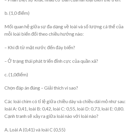
b. (1,0 điểm)
Mối quan hệ giữa sự đa dạng về loài và số lượng cá thể của
mỗi loài biến đổi theo chiều hướng nào:
– Khi đi từ mặt nước đến đáy biển?
– Ở trạng thái phát triển đỉnh cực của quần xã?
c. (1,0điểm)
Chọn đáp án đúng – Giải thích vì sao?
Các loài chim có tỉ lệ giữa chiều dày và chiều dài mỏ như sau:
loài A: 0,41, loài B: 0,42, loài C: 0,55, loài D: 0,73, loài E: 0,80.
Cạnh tranh sẽ xảy ra giữa loài nào với loài nào?
A. Loài A (0,41) và loài C (0,55)