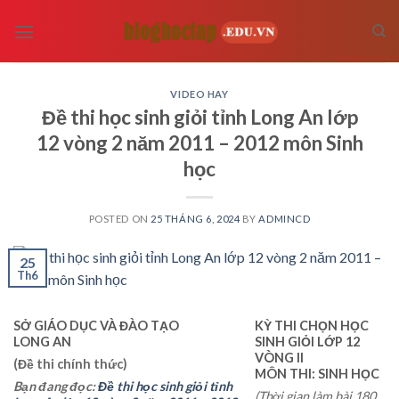
Skip
to
content
VIDEO HAY
Đề thi học sinh giỏi tỉnh Long An lớp
12 vòng 2 năm 2011 – 2012 môn Sinh
học
POSTED ON
25 THÁNG 6, 2024
BY
ADMINCD
25
Th6
SỞ GIÁO DỤC VÀ ĐÀO TẠO
KỲ THI CHỌN HỌC
LONG AN
SINH GIỎI LỚP 12
VÒNG II
(Đề thi chính thức)
MÔN THI: SINH HỌC
Bạn đang đọc:
Đề thi học sinh giỏi tỉnh
(Thời gian làm bài 180