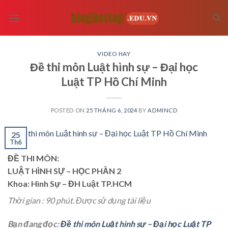
Skip
to
content
VIDEO HAY
Đề thi môn Luật hình sự – Đại học
Luật TP Hồ Chí Minh
POSTED ON
25 THÁNG 6, 2024
BY
ADMINCD
25
Th6
ĐỀ THI MÔN:
LUẬT HÌNH SỰ – HỌC PHẦN 2
Khoa: Hình Sự – ĐH Luật TP.HCM
Thời gian : 90 phút. Được sử dụng tài liệu
Bạn đang đọc:
Đề thi môn Luật hình sự – Đại học Luật TP