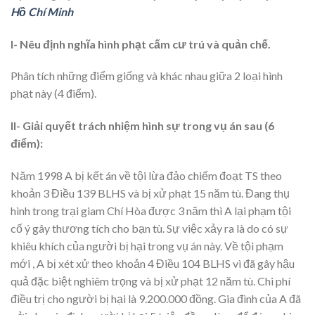
Hồ Chí Minh
I- Nêu định nghĩa hình phạt cấm cư trú và quản chế.
Phân tích những điểm giống và khác nhau giữa 2 loại hình
phạt này (4 điểm).
II- Giải quyết trách nhiệm hình sự trong vụ án sau (6
điểm):
Năm 1998 A bị kết án về tội lừa đảo chiếm đoạt TS theo
khoản 3 Điều 139 BLHS và bị xử phạt 15 năm tù. Đang thụ
hình trong trại giam Chí Hòa được 3 năm thì A lại phạm tội
cố ý gây thương tích cho bạn tù. Sự việc xảy ra là do có sự
khiêu khích của người bị hại trong vụ án này. Về tội phạm
mới , A bị xét xử theo khoản 4 Điều 104 BLHS vì đã gây hậu
quả đặc biệt nghiêm trọng và bị xử phạt 12 năm tù. Chi phí
điều trị cho người bị hại là 9.200.000 đồng. Gia đình của A đã