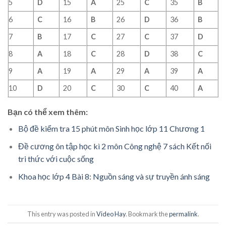
5
D
15
A
25
C
35
B
6
C
16
B
26
D
36
B
7
B
17
C
27
C
37
D
8
A
18
C
28
D
38
C
9
A
19
A
29
A
39
A
10
D
20
C
30
C
40
A
Bạn có thể xem thêm:
Bộ đề kiểm tra 15 phút môn Sinh học lớp 11 Chương 1
Đề cương ôn tập học kì 2 môn Công nghệ 7 sách Kết nối
tri thức với cuộc sống
Khoa học lớp 4 Bài 8: Nguồn sáng và sự truyền ánh sáng
This entry was posted in
Video Hay
. Bookmark the
permalink
.