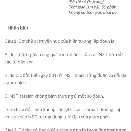
(Đề thi có
0
5
trang)
Thời gian làm bài: 50
phút
,
không kể thời gian phát
đề
I. Nhận biết
Câu 1:
Cơ chế di truyền học của hiện tượng lặp đoạn là
A. do sự đứt gãy trong quá trình phân li của các NST đơn về
các tế bào con.
B. do tác đột biến gây đứt rời NST thành từng đoạn và nối lại
ngẫu nhiên.
C. NST tái sinh không bình thường ở một số đoạn.
D. do trao đổi chéo không cân giữa các crômatit không chị
em của cặp NST tương đồng ở kì đầu của giảm phân.
Câu 2:
Có thể có bao nhiêu phương pháp tạo giống mang gen