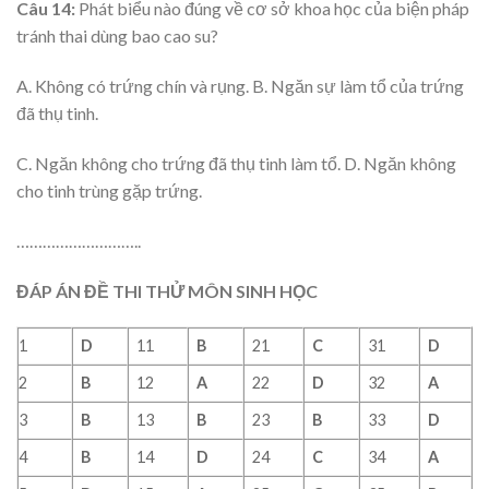
Câu 14:
Phát biểu nào đúng về cơ sở khoa học của biện pháp
tránh thai dùng bao cao su?
A. Không có trứng chín và rụng. B. Ngăn sự làm tổ của trứng
đã thụ tinh.
C. Ngăn không cho trứng đã thụ tinh làm tổ. D. Ngăn không
cho tinh trùng gặp trứng.
………………………..
ĐÁP ÁN ĐỀ THI THỬ MÔN SINH HỌC
1
D
11
B
21
C
31
D
2
B
12
A
22
D
32
A
3
B
13
B
23
B
33
D
4
B
14
D
24
C
34
A