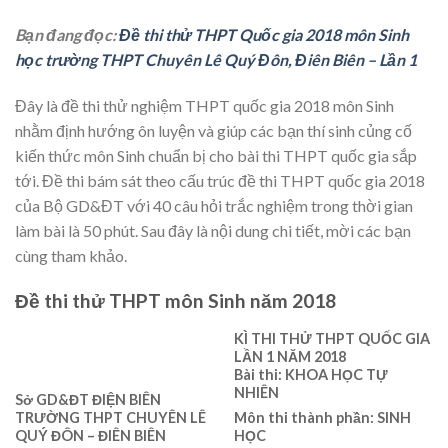
Bạn đang đọc:
Đề thi thử THPT Quốc gia 2018 môn Sinh
học trường THPT Chuyên Lê Quý Đôn, Điên Biên – Lần 1
Đây là đề thi thử nghiệm THPT quốc gia 2018 môn Sinh
nhằm định hướng ôn luyện và giúp các bạn thí sinh củng cố
kiến thức môn Sinh chuẩn bị cho bài thi THPT quốc gia sắp
tới. Đề thi bám sát theo cấu trúc đề thi THPT quốc gia 2018
của Bộ GD&ĐT với 40 câu hỏi trắc nghiệm trong thời gian
làm bài là 50 phút. Sau đây là nội dung chi tiết, mời các bạn
cùng tham khảo.
Đề thi thử THPT môn Sinh năm 2018
KÌ THI THỬ THPT QUỐC GIA
LẦN 1 NĂM 2018
Bài thi: KHOA HỌC TỰ
NHIÊN
Sở GD&ĐT ĐIỆN BIÊN
TRƯỜNG THPT CHUYÊN LÊ
Môn thi thành phần: SINH
QUÝ ĐÔN – ĐIÊN BIÊN
HỌC