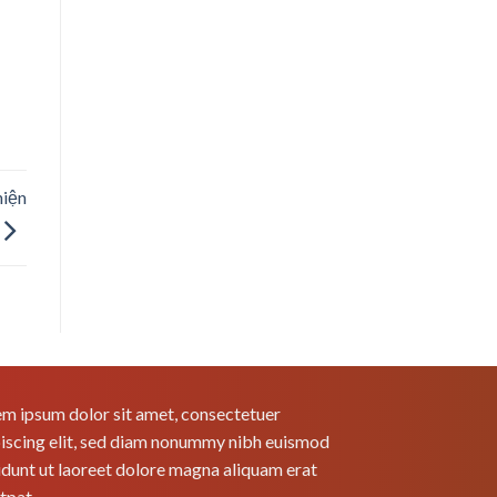
hiện
m ipsum dolor sit amet, consectetuer
iscing elit, sed diam nonummy nibh euismod
idunt ut laoreet dolore magna aliquam erat
tpat.