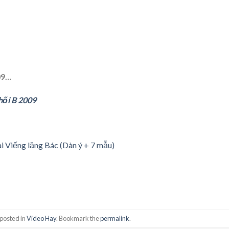
09…
hối B 2009
i Viếng lăng Bác (Dàn ý + 7 mẫu)
 posted in
Video Hay
. Bookmark the
permalink
.