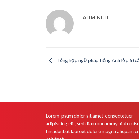
ADMINCD
Tổng hợp ngữ pháp tiếng Anh lớp 6 (c
Lorem ipsum dolor sit amet, consectetuer
adipiscing elit, sed diam nonummy nibh eui
tincidunt ut laoreet dolore magna aliquam e
volutpat.