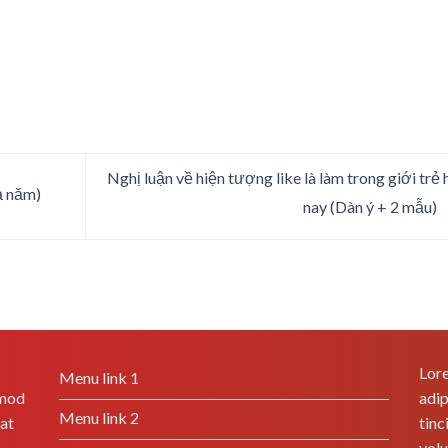
Nghị luận về hiện tượng like là làm trong giới trẻ 
ả năm)
nay (Dàn ý + 2 mẫu)
Lore
Menu link 1
smod
adip
Menu link 2
rat
tinc
volu