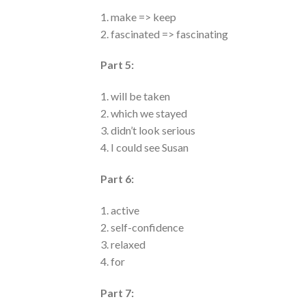
1. make => keep
2. fascinated => fascinating
Part 5:
1. will be taken
2. which we stayed
3. didn’t look serious
4. I could see Susan
Part 6:
1. active
2. self-confidence
3. relaxed
4. for
Part 7: