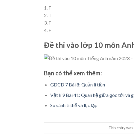
1. F
2. T
3. F
4. F
Đề thi vào lớp 10 môn An
Bạn có thể xem thêm:
GDCD 7 Bài 8: Quản lí tiền
Vật lí 9 Bài 41: Quan hệ giữa góc tới và 
So sánh ti thể và lục lạp
This entry was