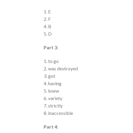
1. E
2. F
4. B
5. D
Part 3:
1. to go
2. was destroyed
3. got
4. having
5. knew
6. variety
7. strictly
8. inaccessible
Part 4: