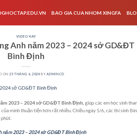
OGHOCTAP.EDU.VN
BAO GIA CUA NHOM XINGFA
BLO
VIDEO HAY
iếng Anh năm 2023 – 2024 sở GD&ĐT
Bình Định
D ON
25 THÁNG 6, 2024
BY
ADMINCD
 năm 2023 – 2024 sở GD&ĐT Bình Định,
giúp các em học sinh tha
 của mình thuận tiện hơn rất nhiều. Chiều ngày 5/6, các thí sinh Bì
 phút.
nh năm 2023 – 2024 sở GD&ĐT Bình Định