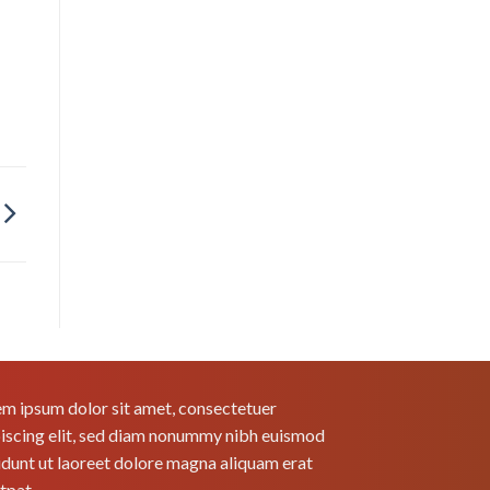
m ipsum dolor sit amet, consectetuer
iscing elit, sed diam nonummy nibh euismod
idunt ut laoreet dolore magna aliquam erat
tpat.