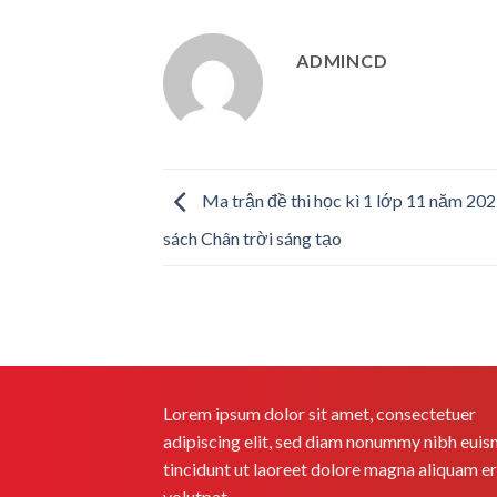
ADMINCD
Ma trận đề thi học kì 1 lớp 11 năm 20
sách Chân trời sáng tạo
Lorem ipsum dolor sit amet, consectetuer
adipiscing elit, sed diam nonummy nibh eui
tincidunt ut laoreet dolore magna aliquam e
volutpat.