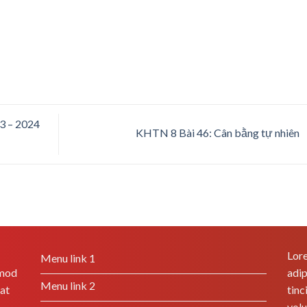
23 – 2024
KHTN 8 Bài 46: Cân bằng tự nhiên
Lore
Menu link 1
smod
adip
Menu link 2
rat
tinc
volu