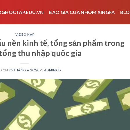
OGHOCTAP.EDU.VN
BAO GIA CUA NHOM XINGFA
BLO
VIDEO HAY
cấu nền kinh tế, tổng sản phẩm trong
tổng thu nhập quốc gia
D ON
25 THÁNG 6, 2024
BY
ADMINCD