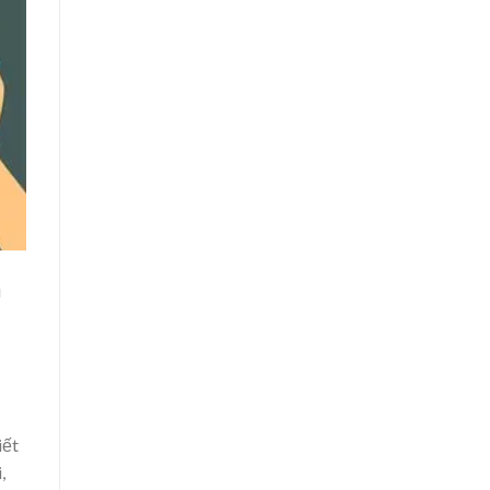
u
iết
,