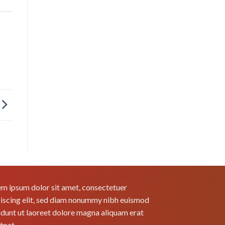
m ipsum dolor sit amet, consectetuer
iscing elit, sed diam nonummy nibh euismod
idunt ut laoreet dolore magna aliquam erat
tpat.