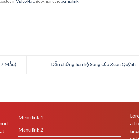
 posted in
Video Hay
. Bookmark the
permalink
.
 (7 Mẫu)
Dẫn chứng liên hệ Sóng của Xuân Quỳnh
Lore
Menu link 1
smod
adip
Menu link 2
rat
tinc
volu