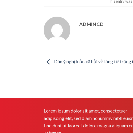
This entry was
ADMINCD
Dàn ý nghị luận xã hội về lòng tự trọng
Lorem ipsum dolor sit amet, consectetuer
adipiscing elit, sed diam nonummy nibh eui
tincidunt ut laoreet dolore magna aliquam e
volutpat.