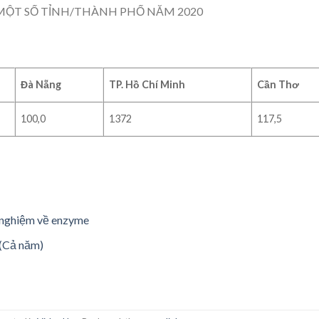
ỘT SỐ TỈNH/THÀNH PHỐ NĂM 2020
Đà Nẵng
TP. Hồ Chí Minh
Cần Thơ
100,0
1372
117,5
í nghiệm về enzyme
 (Cả năm)