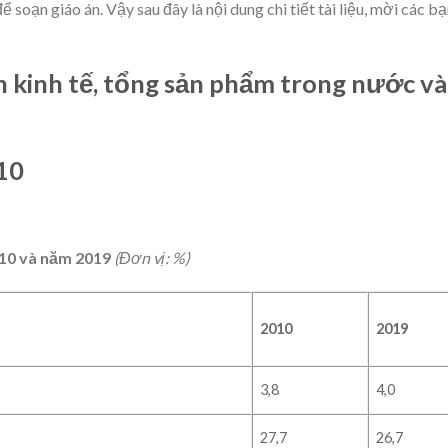
ể soạn giáo án. Vậy sau đây là nội dung chi tiết tài liệu, mời các b
ền kinh tế, tổng sản phẩm trong nước và
 10
010 và năm 2019
(Đơn vị: %)
2010
2019
3,8
4,0
27,7
26,7