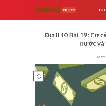
Skip
to
BL
content
Địa lí 10 Bài 19: Cơ 
nước và 
POSTE
25
Th6