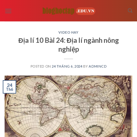
Skip
to
content
VIDEO HAY
Địa lí 10 Bài 24: Địa lí ngành nông
nghiệp
POSTED ON
24 THÁNG 6, 2024
BY
ADMINCD
24
Th6