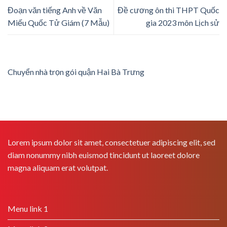
Đoạn văn tiếng Anh về Văn
Đề cương ôn thi THPT Quốc
Miếu Quốc Tử Giám (7 Mẫu)
gia 2023 môn Lịch sử
Chuyển nhà trọn gói quận Hai Bà Trưng
Lorem ipsum dolor sit amet, consectetuer adipiscing elit, sed
diam nonummy nibh euismod tincidunt ut laoreet dolore
magna aliquam erat volutpat.
Menu link 1