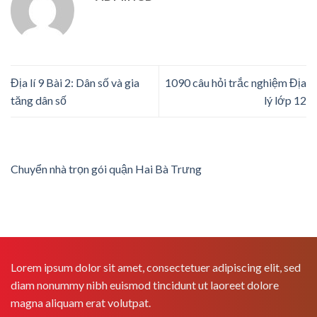
Địa lí 9 Bài 2: Dân số và gia
1090 câu hỏi trắc nghiệm Địa
tăng dân số
lý lớp 12
Chuyển nhà trọn gói quận Hai Bà Trưng
Lorem ipsum dolor sit amet, consectetuer adipiscing elit, sed
diam nonummy nibh euismod tincidunt ut laoreet dolore
magna aliquam erat volutpat.