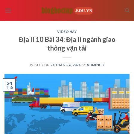
Skip
to
content
VIDEO HAY
Địa lí 10 Bài 34: Địa lí ngành giao
thông vận tải
POSTED ON
24 THÁNG 6, 2024
BY
ADMINCD
24
Th6