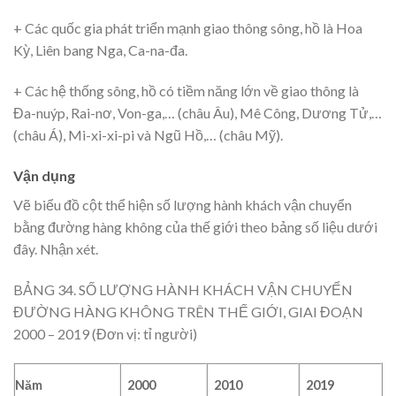
+ Các quốc gia phát triển mạnh giao thông sông, hồ là Hoa
Kỳ, Liên bang Nga, Ca-na-đa.
+ Các hệ thống sông, hồ có tiềm năng lớn về giao thông là
Đa-nuýp, Rai-nơ, Von-ga,… (châu Âu), Mê Công, Dương Tử,…
(châu Á), Mi-xi-xi-pi và Ngũ Hồ,… (châu Mỹ).
Vận dụng
Vẽ biểu đồ cột thể hiện số lượng hành khách vận chuyển
bằng đường hàng không của thế giới theo bảng số liệu dưới
đây. Nhận xét.
BẢNG 34. SỐ LƯỢNG HÀNH KHÁCH VẬN CHUYỂN
ĐƯỜNG HÀNG KHÔNG TRÊN THẾ GIỚI, GIAI ĐOẠN
2000 – 2019 (Đơn vị: tỉ người)
Năm
2000
2010
2019