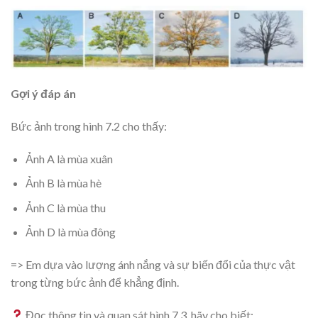
Gợi ý đáp án
Bức ảnh trong hình 7.2 cho thấy:
Ảnh A là mùa xuân
Ảnh B là mùa hè
Ảnh C là mùa thu
Ảnh D là mùa đông
=> Em dựa vào lượng ánh nắng và sự biến đổi của thực vật
trong từng bức ảnh để khẳng định.
Đọc thông tin và quan sát hình 7.3, hãy cho biết: