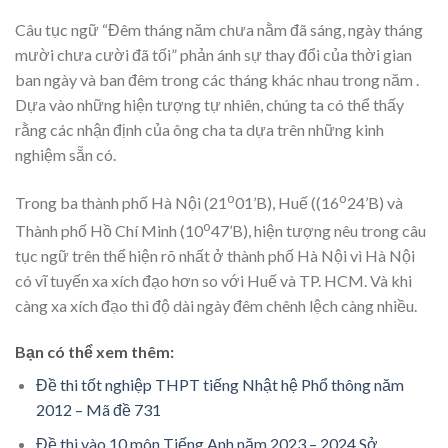
Câu tục ngữ “Đêm tháng năm chưa nằm đã sáng, ngày tháng
mười chưa cười đã tối” phản ánh sự thay đổi của thời gian
ban ngày và ban đêm trong các tháng khác nhau trong năm .
Dựa vào những hiện tượng tự nhiên, chúng ta có thể thấy
rằng các nhận định của ông cha ta dựa trên những kinh
nghiệm sẵn có.
o
o
Trong ba thành phố Hà Nội (21
01’B), Huế ((16
24’B) và
o
Thành phố Hồ Chí Minh (10
47’B), hiện tượng nêu trong câu
tục ngữ trên thể hiện rõ nhất ở thành phố Hà Nội vì Hà Nội
có vĩ tuyến xa xích đạo hơn so với Huế và TP. HCM. Và khi
càng xa xích đạo thì độ dài ngày đêm chênh lệch càng nhiều.
Bạn có thể xem thêm:
Đề thi tốt nghiệp THPT tiếng Nhật hệ Phổ thông năm
2012 – Mã đề 731
Đề thi vào 10 môn Tiếng Anh năm 2023 – 2024 Sở