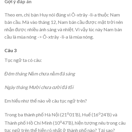
Gợi ý đáp án
Theo em, chị bạn Huy nói đúng vì Ô-xtrây -li-a thuộc Nam
bán cầu. Mà vào tháng 12, Nam bán cầu được mặt trời nên
nhận được nhiều ánh sáng và nhiệt. Vì vậy lúc này Nam bán
cầu là mùa nóng -> Ô-xtrây -li-a là mùa nóng.
Câu 3
Tục ngữ ta có câu:
Đêm tháng Năm chưa nằm đã sáng
Ngày tháng Mười chưa cười đã tối
Em hiểu như thế nào về câu tục ngữ trên?
o
o
Trong ba thành phố Hà Nội (21
01’B), Huế (16
24’B) và
o
Thành phố Hồ Chí Minh (10
47’B), hiện tượng nêu trong câu
tục ngữ trên thể hiện rõ nhất ở thành phố nào? Tại sao?