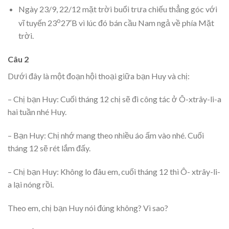
Ngày 23/9, 22/12 mặt trời buổi trưa chiếu thẳng góc với
o
vĩ tuyến 23
27′B vì lúc đó bán cầu Nam ngả về phía Mặt
trời.
Câu 2
Dưới đây là một đoạn hội thoại giữa bạn Huy và chị:
– Chị bạn Huy: Cuối tháng 12 chị sẽ đi công tác ở Ô-xtrây-li-a
hai tuần nhé Huy.
– Bạn Huy: Chị nhớ mang theo nhiều áo ấm vào nhé. Cuối
tháng 12 sẽ rét lắm đấy.
– Chị bạn Huy: Không lo đâu em, cuối tháng 12 thì Ô- xtrây-li-
a lại nóng rồi.
Theo em, chị bạn Huy nói đúng không? Vì sao?