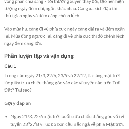
vòng phân chia sáng – tối thường xuyên thay đổi, tạo nên hiện
tượng ngày đêm dài, ngắn khác nhau. Càng xa xích đạo thì
thời gian ngày và đêm càng chênh lệch.
Vào mùa hạ, càng đi về phía cực ngày càng dài ra và đêm ngăn
lại. Mùa đông ngược lại, càng đi về phía cực thì độ chênh lệch
ngày đêm càng lớn.
Phần luyện tập và vận dụng
Câu 1
Trong các ngày 21/3, 22/6, 23/9 và 22/12, tia sáng mặt trời
lúc giữa trưa chiếu thẳng góc vào các vĩ tuyến nào trên Trái
Đất? Tại sao?
Gợi ý đáp án
Ngày 21/3, 22/6 mặt trời buổi trưa chiếu thẳng góc với vĩ
o
tuyến 23
27′B vì lúc đó bán cầu Bắc ngả về phía Mặt trời.