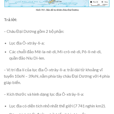
Trả lời:
– Châu Đại Dương gồm 2 bộ phận:
Lục địa Ô-xtrây-li-a;
Các chuỗi đảo Mê-la-nê-di, Mi-crô-nê-di, Pô-li-nê-di,
quần đảo Niu Di-len.
– Vị trí địa lí của lục địa Ô-xtrây-li-a: trải dài từ khoảng vĩ
tuyến 10oN – 39oN, nằm phía tây châu Đại Dương với 4 phía
giáp biển.
– Kích thước và hình dạng lục địa Ô-xtrây-li-a:
Lục địa có diện tích nhỏ nhất thế giới (7 741 nghìn km2).