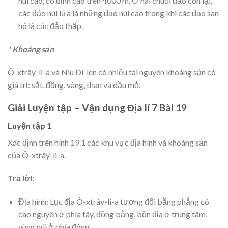
núi cao, có đỉnh cao trên 4000 m. Ở hai chuỗi đảo còn lại,
các đảo núi lửa là những đảo núi cao trong khi các đảo san
hô là các đảo thấp.
* Khoáng sản
Ô-xtrây-li-a và Niu Di-len có nhiều tài nguyên khoáng sản có
giá trị: sắt, đồng, vàng, than và dầu mỏ.
Giải Luyện tập – Vận dụng Địa lí 7 Bài 19
Luyện tập 1
Xác định trên hình 19.1 các khu vực địa hình và khoáng sản
của Ô-xtrây-li-a.
Trả lời:
Địa hình: Lục địa Ô-xtrây-li-a tương đối bằng phẳng có
cao nguyên ở phía tây, đồng bằng, bồn địa ở trung tâm,
vùng núi ở phía đông.