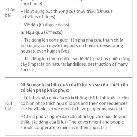
short time)
Thân
– Hoạt động bất thường của thủy triều (Unusual
bài
activities of tides)
– Vỡ đập (Collapse dams)
b/ Hậu quả (Effects)
– Tác động lên con người: tàn phá nhà cửa, thậm chí là
tính mạng con người (Impacts on human: devastating
houses, even human lives)
– Tác động lên thiên nhiên: sạt lở đất, phá hủy nhiều rừng
cây (Impacts on nature: landslides, destruction of many
forests)
Nhấn mạnh lại hậu quả của lũ lụt và sự cần thiết cần
có biện pháp khắc phục
:
– Lũ lụt và hậu quả của nó là không thể tránh khỏi -> cần
Kết
có biện pháp thích hợp (Floods and their consequences
bài
are inevitable, so we need to have proper measures)
– Chính phủ và người dân cần phối hợp với nhau để giảm
thiểu tác động của lũ lụt (The government and people
should cooperate to minimize their impacts.)