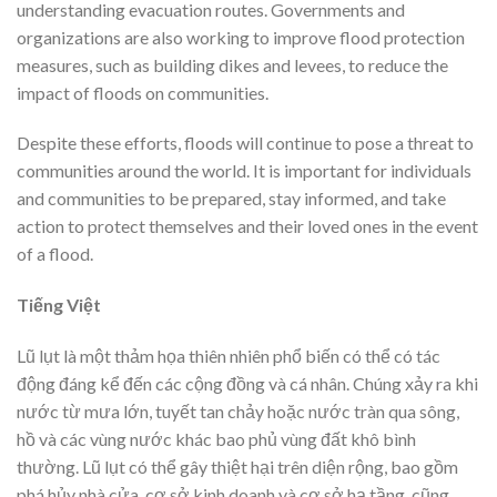
understanding evacuation routes. Governments and
organizations are also working to improve flood protection
measures, such as building dikes and levees, to reduce the
impact of floods on communities.
Despite these efforts, floods will continue to pose a threat to
communities around the world. It is important for individuals
and communities to be prepared, stay informed, and take
action to protect themselves and their loved ones in the event
of a flood.
Tiếng Việt
Lũ lụt là một thảm họa thiên nhiên phổ biến có thể có tác
động đáng kể đến các cộng đồng và cá nhân. Chúng xảy ra khi
nước từ mưa lớn, tuyết tan chảy hoặc nước tràn qua sông,
hồ và các vùng nước khác bao phủ vùng đất khô bình
thường. Lũ lụt có thể gây thiệt hại trên diện rộng, bao gồm
phá hủy nhà cửa, cơ sở kinh doanh và cơ sở hạ tầng, cũng