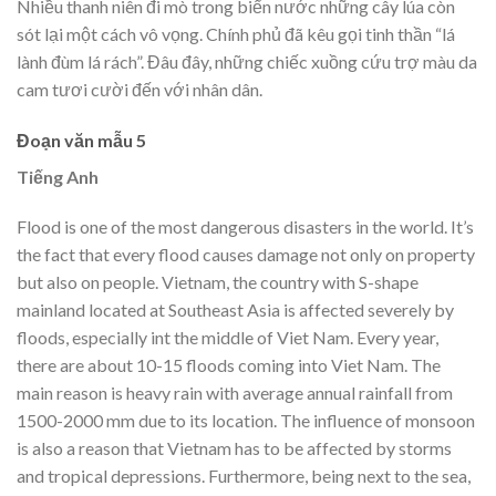
Nhiều thanh niên đi mò trong biển nước những cây lúa còn
sót lại một cách vô vọng. Chính phủ đã kêu gọi tinh thần “lá
lành đùm lá rách”. Đâu đây, những chiếc xuồng cứu trợ màu da
cam tươi cười đến với nhân dân.
Đoạn văn mẫu 5
Tiếng Anh
Flood is one of the most dangerous disasters in the world. It’s
the fact that every flood causes damage not only on property
but also on people. Vietnam, the country with S-shape
mainland located at Southeast Asia is affected severely by
floods, especially int the middle of Viet Nam. Every year,
there are about 10-15 floods coming into Viet Nam. The
main reason is heavy rain with average annual rainfall from
1500-2000 mm due to its location. The influence of monsoon
is also a reason that Vietnam has to be affected by storms
and tropical depressions. Furthermore, being next to the sea,