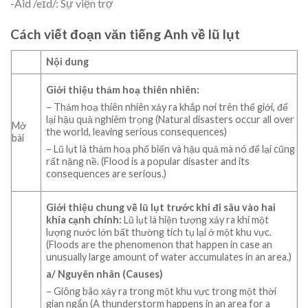
-Aid /eɪd/: Sự viện trợ
Cách viết đoạn văn tiếng Anh về lũ lụt
Nội dung
Giới thiệu thảm hoạ thiên nhiên:
– Thảm hoạ thiên nhiên xảy ra khắp nơi trên thế giới, để
lại hậu quả nghiêm trọng (Natural disasters occur all over
Mở
the world, leaving serious consequences)
bài
– Lũ lụt là thảm hoạ phổ biến và hậu quả mà nó để lại cũng
rất nặng nề. (Flood is a popular disaster and its
consequences are serious.)
Giới thiệu chung về lũ lụt trước khi đi sâu vào hai
khía cạnh chính:
Lũ lụt là hiện tượng xảy ra khi một
lượng nước lớn bất thường tích tụ lại ở một khu vực.
(Floods are the phenomenon that happen in case an
unusually large amount of water accumulates in an area.)
a/ Nguyên nhân (Causes)
– Giông bão xảy ra trong một khu vực trong một thời
gian ngắn (A thunderstorm happens in an area for a