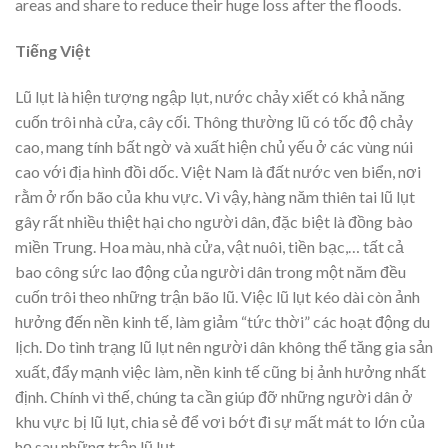
areas and share to reduce their huge loss after the floods.
Tiếng Việt
Lũ lụt là hiện tượng ngập lụt, nước chảy xiết có khả năng
cuốn trôi nhà cửa, cây cối. Thông thường lũ có tốc độ chảy
cao, mang tính bất ngờ và xuất hiện chủ yếu ở các vùng núi
cao với địa hình đồi dốc. Việt Nam là đất nước ven biển, nơi
rằm ở rốn bão của khu vực. Vì vậy, hàng năm thiên tai lũ lụt
gây rất nhiều thiệt hại cho người dân, đặc biệt là đồng bào
miền Trung. Hoa màu, nhà cửa, vật nuôi, tiền bạc,… tất cả
bao công sức lao động của người dân trong một năm đều
cuốn trôi theo những trận bão lũ. Việc lũ lụt kéo dài còn ảnh
hưởng đến nền kinh tế, làm giảm “tức thời” các hoạt động du
lịch. Do tình trạng lũ lụt nên người dân không thể tăng gia sản
xuất, đẩy mạnh việc làm, nền kinh tế cũng bị ảnh hưởng nhất
định. Chính vì thế, chúng ta cần giúp đỡ những người dân ở
khu vực bị lũ lụt, chia sẻ để vơi bớt đi sự mất mát to lớn của
họ sau những trận lũ lụt.