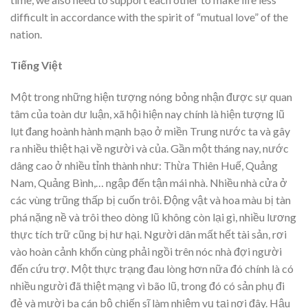
difficult in accordance with the spirit of “mutual love” of the
nation.
Tiếng Việt
Một trong những hiện tượng nóng bỏng nhận được sự quan
tâm của toàn dư luận, xã hội hiện nay chính là hiện tượng lũ
lụt đang hoành hành mạnh bạo ở miền Trung nước ta và gây
ra nhiều thiệt hại về người và của. Gần một tháng nay, nước
dâng cao ở nhiều tỉnh thành như: Thừa Thiên Huế, Quảng
Nam, Quảng Bình,… ngập đến tận mái nhà. Nhiều nhà cửa ở
các vùng trũng thấp bị cuốn trôi. Động vật và hoa màu bị tàn
phá nặng nề và trôi theo dòng lũ không còn lại gì, nhiều lương
thực tích trữ cũng bị hư hại. Người dân mất hết tài sản, rơi
vào hoàn cảnh khốn cùng phải ngồi trên nóc nhà đợi người
đến cứu trợ. Một thực trạng đau lòng hơn nữa đó chính là có
nhiều người đã thiệt mạng vì bão lũ, trong đó có sản phụ đi
đẻ và mười ba cán bộ chiến sĩ làm nhiệm vụ tại nơi đây. Hậu