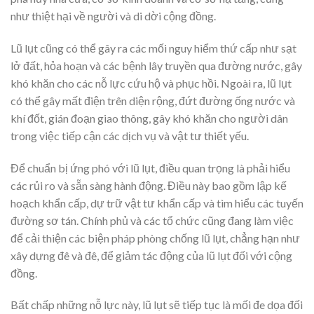
như thiệt hại về người và di dời cộng đồng.
Lũ lụt cũng có thể gây ra các mối nguy hiểm thứ cấp như sạt
lở đất, hỏa hoạn và các bệnh lây truyền qua đường nước, gây
khó khăn cho các nỗ lực cứu hộ và phục hồi. Ngoài ra, lũ lụt
có thể gây mất điện trên diện rộng, đứt đường ống nước và
khí đốt, gián đoạn giao thông, gây khó khăn cho người dân
trong việc tiếp cận các dịch vụ và vật tư thiết yếu.
Để chuẩn bị ứng phó với lũ lụt, điều quan trọng là phải hiểu
các rủi ro và sẵn sàng hành động. Điều này bao gồm lập kế
hoạch khẩn cấp, dự trữ vật tư khẩn cấp và tìm hiểu các tuyến
đường sơ tán. Chính phủ và các tổ chức cũng đang làm việc
để cải thiện các biện pháp phòng chống lũ lụt, chẳng hạn như
xây dựng đê và đê, để giảm tác động của lũ lụt đối với cộng
đồng.
Bất chấp những nỗ lực này, lũ lụt sẽ tiếp tục là mối đe dọa đối