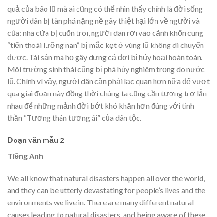
quả của bão lũ mà ai cũng có thể nhìn thấy chính là đời sống
người dân bị tàn phá nặng nề gây thiệt hại lớn về người và
của: nhà cửa bị cuốn trôi, người dân rơi vào cảnh khốn cùng
“tiến thoái lưỡng nan” bị mắc kẹt ở vùng lũ không di chuyển
được. Tài sản mà họ gây dựng cả đời bị hủy hoại hoàn toàn.
Môi trường sinh thái cũng bị phá hủy nghiêm trọng do nước
lũ. Chính vì vậy, người dân cần phải lạc quan hơn nữa để vượt
qua giai đoạn này đồng thời chúng ta cũng cần tương trợ lẫn
nhau để những mảnh đời bớt khó khăn hơn đúng với tinh
thần “Tương thân tương ái” của dân tộc.
Đoạn văn mẫu 2
Tiếng Anh
We all know that natural disasters happen all over the world,
and they can be utterly devastating for people’s lives and the
environments we live in. There are many different natural
causes leading to natural disasters, and being aware of these