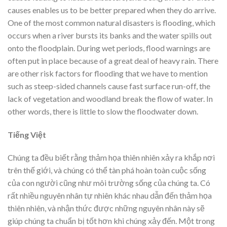
causes enables us to be better prepared when they do arrive.
One of the most common natural disasters is flooding, which
occurs when a river bursts its banks and the water spills out
onto the floodplain. During wet periods, flood warnings are
often put in place because of a great deal of heavy rain. There
are other risk factors for flooding that we have to mention
such as steep-sided channels cause fast surface run-off, the
lack of vegetation and woodland break the flow of water. In
other words, there is little to slow the floodwater down.
Tiếng Việt
Chúng ta đều biết rằng thảm họa thiên nhiên xảy ra khắp nơi
trên thế giới, và chúng có thể tàn phá hoàn toàn cuộc sống
của con người cũng như môi trường sống của chúng ta. Có
rất nhiều nguyên nhân tự nhiên khác nhau dẫn đến thảm họa
thiên nhiên, và nhận thức được những nguyên nhân này sẽ
giúp chúng ta chuẩn bị tốt hơn khi chúng xảy đến. Một trong