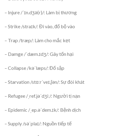
– Injure /ˈɪn.dʒə(r)/: Làm bị thương
– Strike /straɪk/: Đi vào, đổ bộ vào
– Trap /træp/: Làm cho mắc kẹt
– Damge /ˈdæm.ɪdʒ/: Gây tổn hại
– Collapse /kəˈlæps/: Đổ sập
– Starvation /stɑːrˈveɪ.ʃən/: Sự đói khát
– Refugee /ˌref.jəˈdʒiː/: Người tị nạn
– Epidemic /ˌep.əˈdem.ɪk/: Bệnh dịch
– Supply /səˈplaɪ/: Nguồn tiếp tế