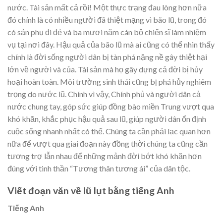
nước. Tài sản mất cả rồi! Một thực trạng đau lòng hơn nữa
đó chính là có nhiều người đã thiệt mạng vì bão lũ, trong đó
có sản phụ đi đẻ và ba mươi năm cán bộ chiến sĩ làm nhiệm
vụ tại nơi đây. Hậu quả của bão lũ mà ai cũng có thể nhìn thấy
chính là đời sống người dân bị tàn phá nặng nề gây thiệt hại
lớn về người và của. Tài sản mà họ gây dựng cả đời bị hủy
hoại hoàn toàn. Môi trường sinh thái cũng bị phá hủy nghiêm
trọng do nước lũ. Chính vì vậy, Chính phủ và người dân cả
nước chung tay, góp sức giúp đồng bào miền Trung vượt qua
khó khăn, khắc phục hậu quả sau lũ, giúp người dân ổn định
cuộc sống nhanh nhất có thể. Chúng ta cần phải lạc quan hơn
nữa để vượt qua giai đoạn này đồng thời chúng ta cũng cần
tương trợ lẫn nhau để những mảnh đời bớt khó khăn hơn
đúng với tinh thần “Tương thân tương ái” của dân tộc.
Viết đoạn văn về lũ lụt bằng tiếng Anh
Tiếng Anh