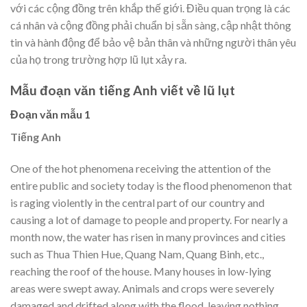
với các cộng đồng trên khắp thế giới. Điều quan trọng là các
cá nhân và cộng đồng phải chuẩn bị sẵn sàng, cập nhật thông
tin và hành động để bảo vệ bản thân và những người thân yêu
của họ trong trường hợp lũ lụt xảy ra.
Mẫu đoạn văn tiếng Anh viết về lũ lụt
Đoạn văn mẫu 1
Tiếng Anh
One of the hot phenomena receiving the attention of the
entire public and society today is the flood phenomenon that
is raging violently in the central part of our country and
causing a lot of damage to people and property. For nearly a
month now, the water has risen in many provinces and cities
such as Thua Thien Hue, Quang Nam, Quang Binh, etc.,
reaching the roof of the house. Many houses in low-lying
areas were swept away. Animals and crops were severely
damaged and drifted along with the flood, leaving nothing,