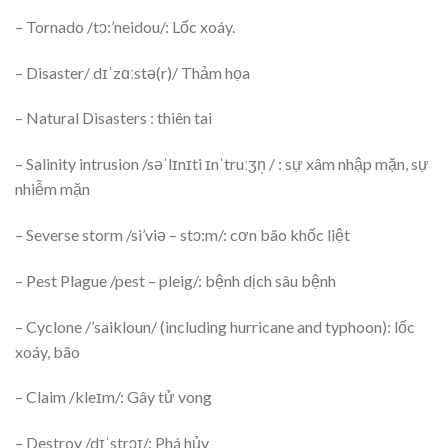
– Tornado /tɔ:’neidou/: Lốc xoáy.
– Disaster/ dɪˈzɑːstə(r)/ Thảm họa
– Natural Disasters : thiên tai
– Salinity intrusion /səˈlɪnɪti ɪnˈtruːʒn̩ / : sự xâm nhập mặn, sự
nhiễm mặn
– Severse storm /si’viə – stɔ:m/: cơn bão khốc liệt
– Pest Plague /pest – pleig/: bệnh dịch sâu bệnh
– Cyclone /’saikloun/ (including hurricane and typhoon): lốc
xoáy, bão
– Claim /kleɪm/: Gây tử vong
– Destroy /dɪˈstrɔɪ/: Phá hủy