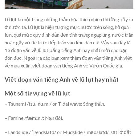
Lũ lụt là một trong những thảm họa thiên nhiên thường xảy ra
ở nước ta. Lũ lụt là hiện tượng mực nước trên sông, hồ quá
lớn, quá mức quy định dẫn đến tình trạng ngập úng, nước tràn
hoặc gây vỡ đê trực tiếp tràn vào khu dân cư. Vậy sau đây là
13 đoạn văn về lũ lụt bằng tiếng Anh hay nhất mời các bạn
đón đọc. Ngoài ra các bạn xem thêm đoạn văn tiếng Anh viết
về mùa xuân, viết đoạn văn tiếng Anh về Vườn Quốc gia.
Viết đoạn văn tiếng Anh về lũ lụt hay nhất
Một số từ vựng về lũ lụt
– Tsunami /tsuːˈnɑːmi/ or Tidal wave: Sóng thần.
– Famine /fæmɪn /: Nạn đói.
– Landslide / ˈlændslaɪd/ or Mudslide /ˈmədslaɪd/: sạt lở đất