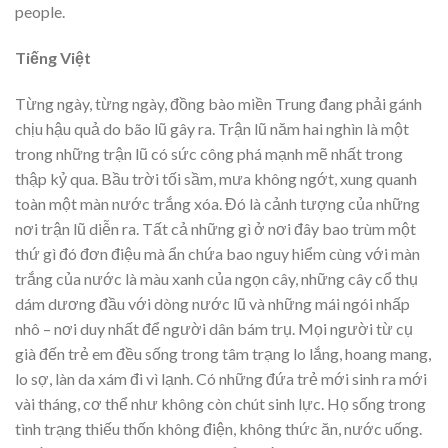
people.
Tiếng Việt
Từng ngày, từng ngày, đồng bào miền Trung đang phải gánh
chịu hậu quả do bão lũ gây ra. Trận lũ năm hai nghìn là một
trong những trận lũ có sức công phá mạnh mẽ nhất trong
thập kỷ qua. Bầu trời tối sầm, mưa không ngớt, xung quanh
toàn một màn nước trắng xóa. Đó là cảnh tượng của những
nơi trận lũ diễn ra. Tất cả những gì ở nơi đây bao trùm một
thứ gì đó đơn điệu mà ẩn chứa bao nguy hiểm cùng với màn
trắng của nước là màu xanh của ngọn cây, những cây cổ thụ
dám dương đầu với dòng nước lũ và những mái ngói nhấp
nhô – nơi duy nhất để người dân bám trụ. Mọi người từ cụ
già đến trẻ em đều sống trong tâm trạng lo lắng, hoang mang,
lo sợ, làn da xám đi vì lạnh. Có những đứa trẻ mới sinh ra mới
vài tháng, cơ thể như không còn chút sinh lực. Họ sống trong
tình trạng thiếu thốn không điện, không thức ăn, nước uống.