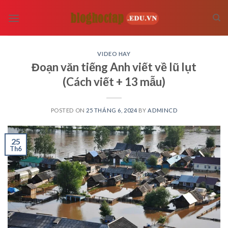
Skip
to
content
VIDEO HAY
Đoạn văn tiếng Anh viết về lũ lụt
(Cách viết + 13 mẫu)
POSTED ON
25 THÁNG 6, 2024
BY
ADMINCD
25
Th6