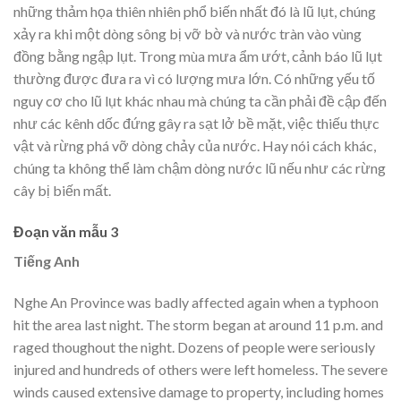
những thảm họa thiên nhiên phổ biến nhất đó là lũ lụt, chúng
xảy ra khi một dòng sông bị vỡ bờ và nước tràn vào vùng
đồng bằng ngập lụt. Trong mùa mưa ẩm ướt, cảnh báo lũ lụt
thường được đưa ra vì có lượng mưa lớn. Có những yếu tố
nguy cơ cho lũ lụt khác nhau mà chúng ta cần phải đề cập đến
như các kênh dốc đứng gây ra sạt lở bề mặt, việc thiếu thực
vật và rừng phá vỡ dòng chảy của nước. Hay nói cách khác,
chúng ta không thể làm chậm dòng nước lũ nếu như các rừng
cây bị biến mất.
Đoạn văn mẫu 3
Tiếng Anh
Nghe An Province was badly affected again when a typhoon
hit the area last night. The storm began at around 11 p.m. and
raged thoughout the night. Dozens of people were seriously
injured and hundreds of others were left homeless. The severe
winds caused extensive damage to property, including homes