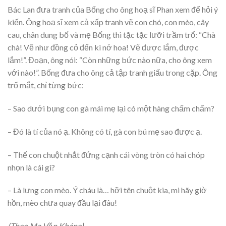
Bác Lan đưa tranh của Bống cho ông hoạ sĩ Phan xem để hỏi ý
kiến. Ông hoạ sĩ xem cả xấp tranh vẽ con chó, con mèo, cây
cau, chân dung bố và mẹ Bống thì tặc tặc lưỡi trầm trổ: “Chà
chà! Vẽ như đồng cỏ đến kì nở hoa! Vẽ được lắm, được
lắm!”. Đoạn, ông nói: “Còn những bức nào nữa, cho ông xem
với nào!”. Bống đưa cho ông cả tập tranh giấu trong cặp. Ông
trố mắt, chỉ từng bức:
– Sao dưới bụng con gà mái mẹ lại có một hàng chấm chấm?
– Đó là tí của nó ạ. Không có tí, gà con bú mẹ sao được ạ.
– Thế con chuột nhắt đứng cạnh cái vòng tròn có hai chóp
nhọn là cái gì?
– Là lưng con mèo. Ý cháu là… hỡi tên chuột kia, mi hãy giờ
hồn, mèo chưa quay đầu lại đâu!
(Theo Ma Văn Kháng)