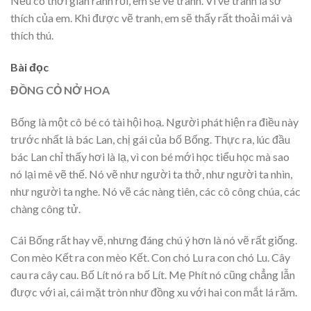
Nếu có thời gian rảnh rỗi, em sẽ vẽ tranh. Vì vẽ tranh là sở
thích của em. Khi được vẽ tranh, em sẽ thấy rất thoải mái và
thích thú.
Bài đọc
ĐỒNG CỎ NỞ HOA
Bống là một cô bé có tài hội hoạ. Người phát hiện ra điều này
trước nhất là bác Lan, chị gái của bố Bống. Thực ra, lúc đầu
bác Lan chỉ thấy hơi là lạ, vì con bé mới học tiểu học mà sao
nó lại mê vẽ thế. Nó vẽ như người ta thở, như người ta nhìn,
như người ta nghe. Nó vẽ các nàng tiên, các cô công chúa, các
chàng công tử.
Cái Bống rất hay vẽ, nhưng đáng chú ý hơn là nó vẽ rất giống.
Con mèo Kết ra con mèo Kết. Con chó Lu ra con chó Lu. Cây
cau ra cây cau. Bố Lít nó ra bố Lít. Mẹ Phít nó cũng chẳng lẫn
được với ai, cái mặt tròn như đồng xu với hai con mắt lá răm.