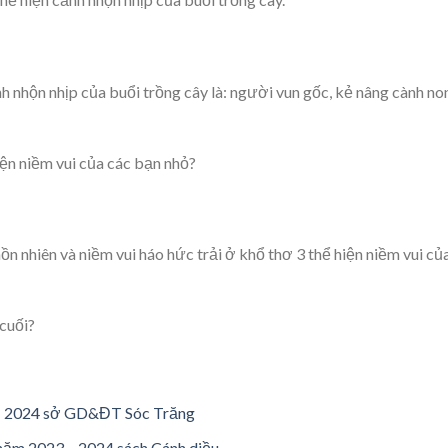
h nhộn nhịp của buổi trồng cây là: người vun gốc, kẻ nâng cành no
ện niềm vui của các bạn nhỏ?
nhiên và niềm vui háo hức trải ở khổ thơ 3 thể hiện niềm vui củ
 cuối?
 – 2024 sở GD&ĐT Sóc Trăng
 năm 2023 – 2024 sách Cánh diều