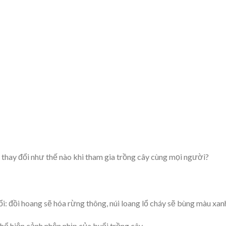
thay đổi như thế nào khi tham gia trồng cây cùng mọi người?
i: đồi hoang sẽ hóa rừng thông, núi loang lổ cháy sẽ bùng màu xan
hể hiện cảnh nhộn nhịp của buổi trồng cây.