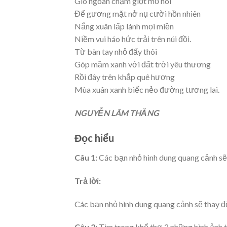
Gió ngoan chạm giọt mồ hôi
Để gương mặt nở nụ cười hồn nhiên
Nắng xuân lấp lánh mọi miền
Niềm vui háo hức trải trên núi đồi.
Từ bàn tay nhỏ đấy thôi
Góp mầm xanh với đất trời yêu thương
Rồi đây trên khắp quê hương
Mùa xuân xanh biếc nẻo đường tương lai.
NGUYỄN LÃM THẮNG
Đọc hiểu
Câu 1:
Các bạn nhỏ hình dung quang cảnh sẽ 
Trả lời:
Các bạn nhỏ hình dung quang cảnh sẽ thay đổ
Câu 2:
Tìm trong khổ thơ 2 những hình ảnh t