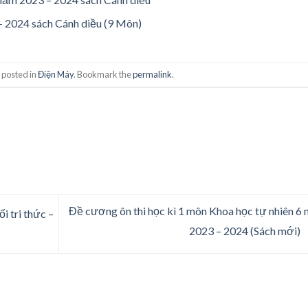
 – 2024 sách Cánh diều (9 Môn)
 posted in
Điện Máy
. Bookmark the
permalink
.
Đề cương ôn thi học kì 1 môn Khoa học tự nhiên 6
i tri thức –
2023 – 2024 (Sách mới)