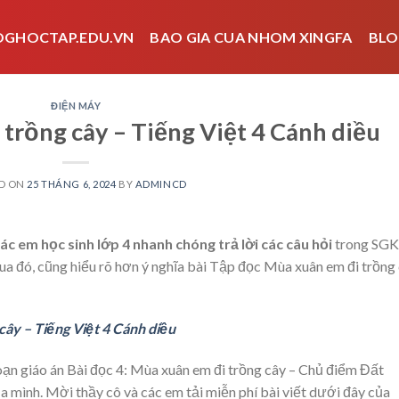
OGHOCTAP.EDU.VN
BAO GIA CUA NHOM XINGFA
BLO
ĐIỆN MÁY
trồng cây – Tiếng Việt 4 Cánh diều
D ON
25 THÁNG 6, 2024
BY
ADMINCD
c em học sinh lớp 4 nhanh chóng trả lời các câu hỏi
trong SGK
Qua đó, cũng hiểu rõ hơn ý nghĩa bài Tập đọc Mùa xuân em đi trồng
ây – Tiếng Việt 4 Cánh diều
oạn giáo án Bài đọc 4: Mùa xuân em đi trồng cây – Chủ điểm Đất
 mình. Mời thầy cô và các em tải miễn phí bài viết dưới đây của