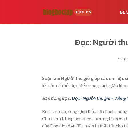
Skip
to
BL
content
Đọc: Người thu
POSTE
Soạn bài Người thu gió giúp các em học s
lời các câu hỏi đọc hiểu trong sách giáo kho
Bạn đang đọc:
Đọc: Người thu gió – Tiếng 
Bên cạnh đó, cũng giúp thầy cô nhanh chóng 
Chủ điểm Măng non theo chương trình mới. V
của Download.vn để chuẩn bị thật tốt cho tiế