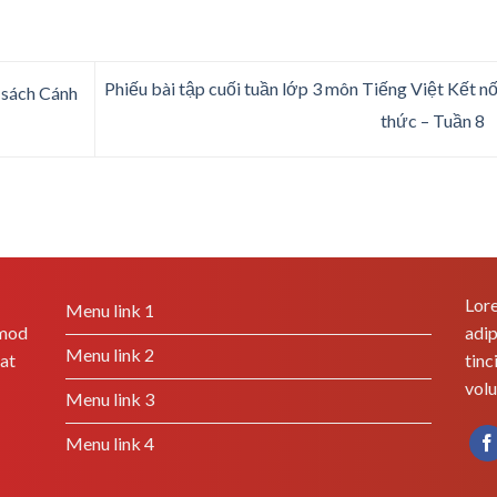
Phiếu bài tập cuối tuần lớp 3 môn Tiếng Việt Kết nối
4 sách Cánh
thức – Tuần 8
Lore
Menu link 1
smod
adip
Menu link 2
rat
tinc
volu
Menu link 3
Menu link 4