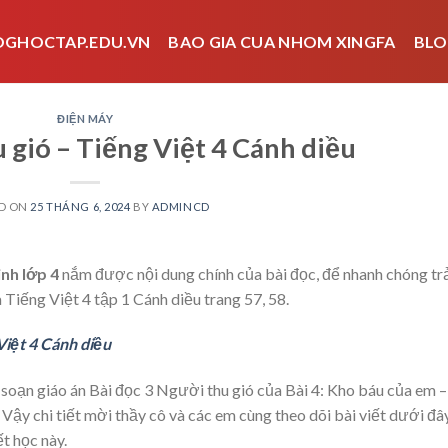
OGHOCTAP.EDU.VN
BAO GIA CUA NHOM XINGFA
BLO
ĐIỆN MÁY
 gió – Tiếng Việt 4 Cánh diều
D ON
25 THÁNG 6, 2024
BY
ADMINCD
inh lớp 4
nắm được nội dung chính của bài đọc, để nhanh chóng tr
a Tiếng Việt 4 tập 1 Cánh diều trang 57, 58.
Việt 4 Cánh diều
soạn giáo án Bài đọc 3 Người thu gió của Bài 4: Kho báu của em –
ậy chi tiết mời thầy cô và các em cùng theo dõi bài viết dưới đâ
t học này.