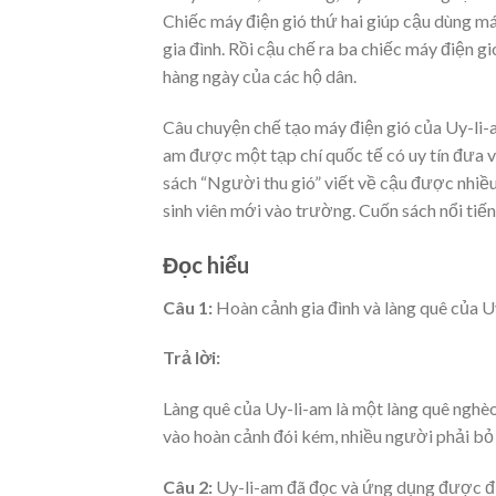
Chiếc máy điện gió thứ hai giúp cậu dùng 
gia đình. Rồi cậu chế ra ba chiếc máy điện 
hàng ngày của các hộ dân.
Câu chuyện chế tạo máy điện gió của Uy-li-
am được một tạp chí quốc tế có uy tín đưa 
sách “Người thu gió” viết về cậu được nhiề
sinh viên mới vào trường. Cuốn sách nổi tiế
Đọc hiểu
Câu 1:
Hoàn cảnh gia đình và làng quê của 
Trả lời:
Làng quê của Uy-li-am là một làng quê nghèo 
vào hoàn cảnh đói kém, nhiều người phải b
Câu 2:
Uy-li-am đã đọc và ứng dụng được đi