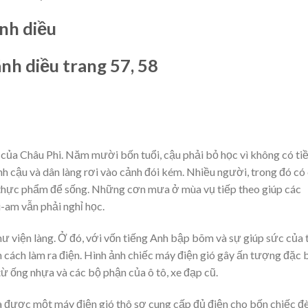
nh diều
nh diều trang 57, 58
của Châu Phi. Năm mười bốn tuổi, cậu phải bỏ học vì không có ti
ình cậu và dân làng rơi vào cảnh đói kém. Nhiều người, trong đó có
 thực phẩm để sống. Những cơn mưa ở mùa vụ tiếp theo giúp các
i-am vẫn phải nghỉ học.
ư viện làng. Ở đó, với vốn tiếng Anh bập bõm và sự giúp sức của 
 cách làm ra điện. Hình ảnh chiếc máy điện gió gây ấn tượng đặc 
ừ ống nhựa và các bộ phận của ô tô, xe đạp cũ.
a được một máy điện gió thô sơ cung cấp đủ điện cho bốn chiếc đè