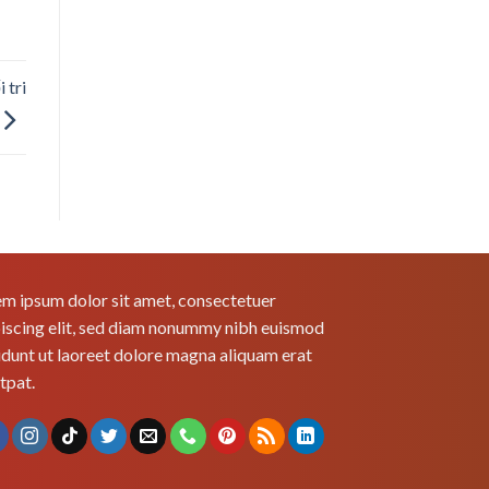
 tri
m ipsum dolor sit amet, consectetuer
iscing elit, sed diam nonummy nibh euismod
idunt ut laoreet dolore magna aliquam erat
tpat.