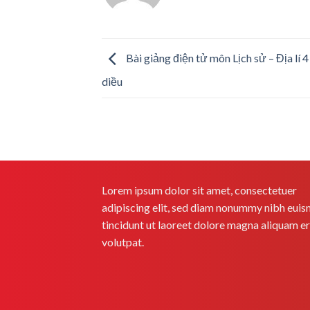
Bài giảng điện tử môn Lịch sử – Địa lí 
diều
Lorem ipsum dolor sit amet, consectetuer
adipiscing elit, sed diam nonummy nibh eui
tincidunt ut laoreet dolore magna aliquam e
volutpat.