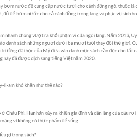
máy bơm nước để cung cấp nước tưới cho cánh đồng ngô, thuốc lá 
gió, đủ để bơm nước cho cả cánh đồng trong làng và phục vụ sinh h
am nhanh chóng vượt ra khỏi phạm vi của ngôi làng. Năm 2013, Uy-
vào danh sách những người dưới ba mươi tuổi thay đổi thế giới. C
u trường đại học của Mỹ đưa vào danh mục sách cần đọc cho tất c
ng này đã được dịch sang tiếng Việt năm 2020.
Uy-li-am khó khăn như thế nào?
ở Châu Phi. Hạn hán xảy ra khiến gia đình và dân làng của cậu rơi
ỏ mạng vì không có thực phẩm để sống.
ều gì trong sách?