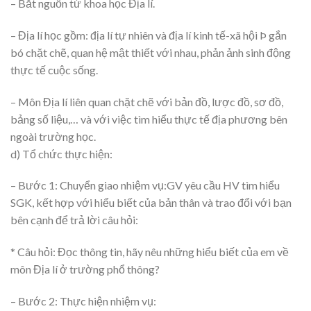
– Bắt nguồn từ khoa học Địa lí.
– Địa lí học gồm: địa lí tự nhiên và địa lí kinh tế-xã hội Þ gắn
bó chặt chẽ, quan hệ mật thiết với nhau, phản ảnh sinh động
thực tế cuộc sống.
– Môn Địa lí liên quan chặt chẽ với bản đồ, lược đồ, sơ đồ,
bảng số liệu,… và với việc tìm hiểu thực tế địa phương bên
ngoài trường học.
d) Tổ chức thực hiện:
– Bước 1: Chuyển giao nhiệm vụ:GV yêu cầu HV tìm hiểu
SGK, kết hợp với hiểu biết của bản thân và trao đổi với bạn
bên cạnh để trả lời câu hỏi:
* Câu hỏi: Đọc thông tin, hãy nêu những hiểu biết của em về
môn Địa lí ở trường phổ thông?
– Bước 2: Thực hiện nhiệm vụ: