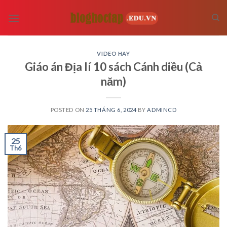
Skip
to
content
VIDEO HAY
Giáo án Địa lí 10 sách Cánh diều (Cả
năm)
POSTED ON
25 THÁNG 6, 2024
BY
ADMINCD
25
Th6