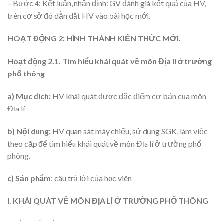
– Bước 4: Kết luận, nhận định: GV đánh giá kết quả của HV,
trên cơ sở đó dẫn dắt HV vào bài học mới.
HOẠT ĐỘNG 2: HÌNH THÀNH KIẾN THỨC MỚI.
Hoạt động 2.1. Tìm hiểu khái quát về môn Địa lí ở trường
phổ thông
a) Mục đích:
HV khái quát được đặc điểm cơ bản của môn
Địa lí.
b) Nội dung:
HV quan sát máy chiếu, sử dụng SGK, làm việc
theo cặp để tìm hiểu khái quát về môn Địa lí ở trường phổ
phông.
c) Sản phẩm
: câu trả lời của học viên
I. KHÁI QUÁT VỀ MÔN ĐỊA LÍ Ở TRƯỜNG PHỔ THÔNG