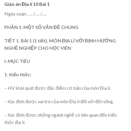
Giáo án Địa lí 10 Bài 1
Ngày soạn: …. /…. /….
PHẦN 1: MỘT SỐ VẤN ĐỀ CHUNG
TIẾT 1. BÀI 1 (1 tiết). MÔN ĐỊA LÍ VỚI ĐỊNH HƯỚNG
NGHỀ NGHIỆP
CHO HỌC VIÊN
I. MỤC TIÊU
1. Kiến thức:
– HV khái quát được đặc điểm cơ bản của môn Địa lí.
– Xác định được vai trò của môn Địa lí đối với đời sống.
– Xác định được những ngành nghề có liên quan đến kiến
thức địa lí.