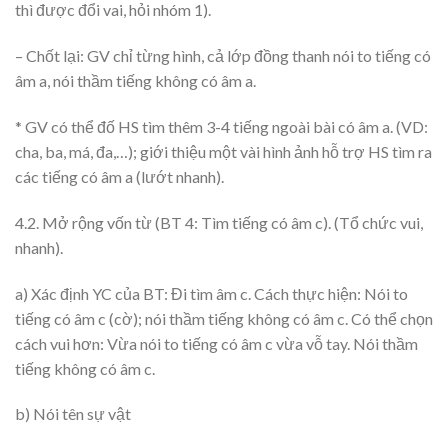
thì được đổi vai, hỏi nhóm 1).
– Chốt lại: GV chỉ từng hình, cả lớp đồng thanh nói to tiếng có
âm a, nói thầm tiếng không có âm a.
* GV có thể đố HS tìm thêm 3-4 tiếng ngoài bài có âm a. (VD:
cha, ba, má, đa,…); giới thiệu một vài hình ảnh hỗ trợ HS tìm ra
các tiếng có âm a (lướt nhanh).
4.2. Mở rộng vốn từ (BT 4: Tìm tiếng có âm c). (Tổ chức vui,
nhanh).
a) Xác định YC của BT: Đi tìm âm c. Cách thực hiện: Nói to
tiếng có âm c (cờ); nói thầm tiếng không có âm c. Có thể chọn
cách vui hơn: Vừa nói to tiếng có âm c vừa vỗ tay. Nói thầm
tiếng không có âm c.
b) Nói tên sự vật