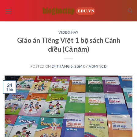
Skip
to
content
VIDEO HAY
Giáo án Tiếng Việt 1 bộ sách Cánh
diều (Cả năm)
POSTED ON
24 THÁNG 6, 2024
BY
ADMINCD
24
Th6