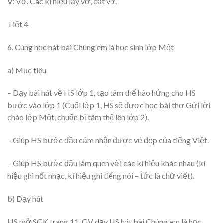
V: Vở. Các kí hiệu lấy vở, cất vở.
Tiết 4
6. Cùng học hát bài Chúng em là học sinh lớp Một
a) Mục tiêu
– Dạy bài hát về HS lớp 1, tạo tâm thế hào hứng cho HS
bước vào lớp 1 (Cuối lớp 1, HS sẽ được học bài thơ Gửi lời
chào lớp Một, chuẩn bị tâm thế lên lớp 2).
– Giúp HS bước đầu cảm nhận được vẻ đẹp của tiếng Việt.
– Giúp HS bước đầu làm quen với các kí hiệu khác nhau (kí
hiệu ghi nốt nhạc, kí hiệu ghi tiếng nói – tức là chữ viết).
b) Dạy hát
HS mở SGK trang 11, GV dạy HS hát bài Chúng em là học