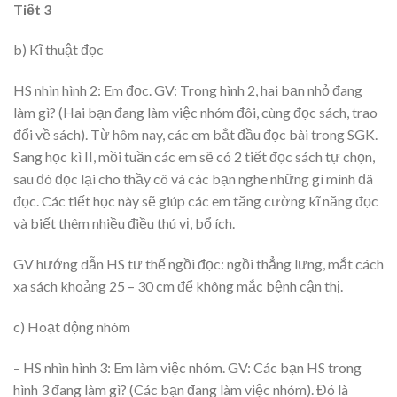
Tiết 3
b) Kĩ thuật đọc
HS nhìn hình 2: Em đọc. GV: Trong hình 2, hai bạn nhỏ đang
làm gì? (Hai bạn đang làm việc nhóm đôi, cùng đọc sách, trao
đổi về sách). Từ hôm nay, các em bắt đầu đọc bài trong SGK.
Sang học kì II, mồi tuần các em sẽ có 2 tiết đọc sách tự chọn,
sau đó đọc lại cho thầy cô và các bạn nghe những gì mình đã
đọc. Các tiết học này sẽ giúp các em tăng cường kĩ năng đọc
và biết thêm nhiều điều thú vị, bổ ích.
GV hướng dẫn HS tư thế ngồi đọc: ngồi thẳng lưng, mắt cách
xa sách khoảng 25 – 30 cm để không mắc bệnh cận thị.
c) Hoạt động nhóm
– HS nhìn hình 3: Em làm việc nhóm. GV: Các bạn HS trong
hình 3 đang làm gì? (Các bạn đang làm việc nhóm). Đó là