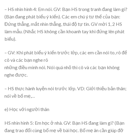
– HS nhìn hình 4: Em nói. GV: Bạn HS trong tranh đang làm gì?
(Bạn đang phát biểu ý kiến). Các em chú ý tư thế của bạn:
Đứng thẳng, mắt nhìn thẳng, thái độ tự tin. GV mời 1, 2 HS
làm mẫu. (Nhắc HS không cần khoanh tay khi đứng lên phát
biểu).
– GV: Khi phát biểu ý kiến trước lớp, các em cần nói to, rõ để
cô và các bạn nghe rõ
những điều mình nói. Nói quá nhỏ thì cô và các bạn không
nghe được.
– HS thực hành luyện nói trước lớp. VD: Giới thiệu bản thân;
nói về bố mẹ,…
e) Học với người thân
HS nhìn hình 5: Em học ở nhà. GV: Bạn HS đang làm gì? (Bạn
đang trao đổi cùng bố mẹ về bài học. Bố mẹ ân cần giúp đỡ