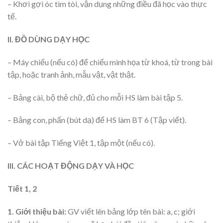
– Khơi gợi óc tìm tòi, vận dụng những điều đã học vào thực
tế.
II. ĐỒ DÙNG DẠY HỌC
– Máy chiếu (nếu có) để chiếu minh họa từ khoá, từ trong bài
tập, hoặc tranh ảnh, mẫu vật, vật thật.
– Bảng cài, bộ thẻ chữ, đủ cho mỗi HS làm bài tập 5.
– Bảng con, phấn (bút dạ) để HS làm BT 6 (Tập viết).
– Vở bài tập Tiếng Việt 1, tập một (nếu có).
III. CÁC HOẠT ĐỘNG DẠY VÀ HỌC
Tiết 1, 2
1. Giới thiệu bài:
GV viết lên bảng lớp tên bài: a, c; giới