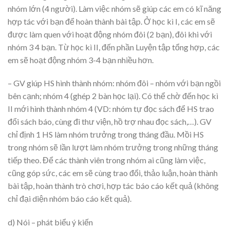
nhóm lớn (4 người). Làm việc nhóm sẽ giúp các em có kĩ năng
hợp tác với bạn để hoàn thành bài tập. Ở học kì I, các em sẽ
được làm quen với hoạt động nhóm đôi (2 bạn), đôi khi với
nhóm 3 4 bạn. Từ học kì II, đến phần Luyện tập tổng hợp, các
em sẽ hoạt động nhóm 3-4 bạn nhiều hơn.
– GV giúp HS hình thành nhóm: nhóm đôi – nhóm với bạn ngồi
bên cạnh; nhóm 4 (ghép 2 bàn học lại). Có thể chờ đến học kì
II mới hình thành nhóm 4 (VD: nhóm tự đọc sách để HS trao
đổi sách báo, cùng đi thư viện, hồ trợ nhau đọc sách,…). GV
chỉ định 1 HS làm nhóm trưởng trong tháng đầu. Mồi HS
trong nhóm sẽ lần lượt làm nhóm trưởng trong những tháng
tiếp theo. Để các thành viên trong nhóm ai cũng làm việc,
cũng góp sức, các em sẽ cùng trao đổi, thảo luận, hoàn thành
bài tập, hoàn thành trò chơi, hợp tác báo cáo kết quả (không
chỉ đại diện nhóm báo cáo kết quả).
d) Nói – phát biểu ý kiến