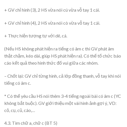
+ GV chỉ hình (3), 2 HS vừa nói cú vừa vỗ tay 1 cái.
+ GV chỉ hình (4), 2 HS vừa nói cò vừa vỗ tay 1 cái.
+ Thực hiện tượng tự với dê, cá.
(Nếu HS không phát hiện ra tiếng có âm c thì GV phát âm
thật chậm, kéo dài, giúp HS phát hiện ra). Có thể tổ chức báo
cáo kết quả theo hình thức đố vui giữa các nhóm.
– Chốt lại: GV chỉ từng hình, cả lớp đồng thanh, vỗ tay khi nói
tiếng có âm c.
* Có thể yêu cầu HS nói thêm 3-4 tiếng ngoài bài có âm c (YC
không bắt buộc). GV giới thiệu một vài hình ảnh gợi ý, VD:
cỏ, cụ, củ, cáo,…
4.3. Tìm chữ a, chữ c (BT 5)