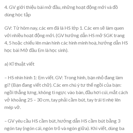
4. GV giới thiệu bài mở đầu, những hoạt động mới và đồ
dùng học tập
GV: Từ hôm nay, các em đã là HS lớp 1. Các em sẽ làm quen
với nhiều hoạt động mới. (GV hướng dẫn HS mở SGK trang
4, 5 hoặc chiếu lên màn hình các hình minh hoạ, hướng dẫn HS
học bài Mở đầu Em là học sinh).
a) Kĩ thuật viết
– HS nhìn hình 1: Em viết. GV: Trong hình, bạn nhỏ đang làm
gì? (Bạn đang viết chữ). Các em chú ý tư thế ngồi của bạn:
ngồi thẳng lưng, không tì ngực vào bàn, đầu hơi cúi, mắt cách
vở khoảng 25 – 30 cm, tay phải cầm bút, tay trái tì nhẹ lên
mép vở.
– GV yêu cầu HS cầm bút, hướng dẫn HS cầm bút bằng 3
ngón tay (ngón cái, ngón trỏ và ngón giữa). Khi viết, dùng ba