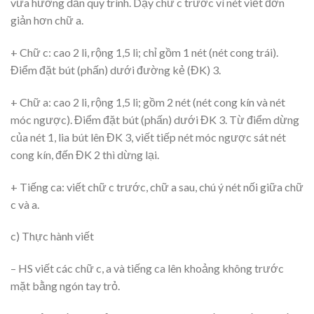
vừa hướng dẫn quy trình. Dạy chữ c trước vì nét viết đơn
giản hơn chữ a.
+ Chữ c: cao 2 li, rộng 1,5 li; chỉ gồm 1 nét (nét cong trái).
Điểm đặt bút (phấn) dưới đường kẻ (ĐK) 3.
+ Chữ a: cao 2 li, rộng 1,5 li; gồm 2 nét (nét cong kín và nét
móc ngược). Điểm đặt bút (phấn) dưới ĐK 3. Từ điểm dừng
của nét 1, lia bút lên ĐK 3, viết tiếp nét móc ngược sát nét
cong kín, đến ĐK 2 thì dừng lại.
+ Tiếng ca: viết chữ c trước, chữ a sau, chú ý nét nối giữa chữ
c và a.
c) Thực hành viết
– HS viết các chữ c, a và tiếng ca lên khoảng không trước
mặt bằng ngón tay trỏ.