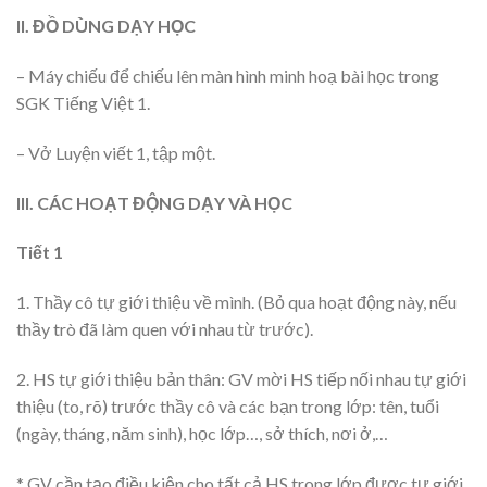
II. ĐỒ DÙNG DẠY HỌC
– Máy chiếu để chiếu lên màn hình minh hoạ bài học trong
SGK Tiếng Việt 1.
– Vở Luyện viết 1, tập một.
III. CÁC HOẠT ĐỘNG DẠY VÀ HỌC
Tiết 1
1. Thầy cô tự giới thiệu về mình. (Bỏ qua hoạt động này, nếu
thầy trò đã làm quen với nhau từ trước).
2. HS tự giới thiệu bản thân: GV mời HS tiếp nối nhau tự giới
thiệu (to, rõ) trước thầy cô và các bạn trong lớp: tên, tuổi
(ngày, tháng, năm sinh), học lớp…, sở thích, nơi ở,…
* GV cần tạo điều kiện cho tất cả HS trong lớp được tự giới