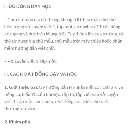
II. ĐỒ DÙNG DẠY HỌC
– Các chữ mẫu c, a đặt trong khung ô li (theo mẫu chữ thể
hiện trong vở Luyện viết 1, tập một, có đánh số TT các dòng
kẻ ngang và dọc trên khung ô li). Tuỳ điều kiện của trường, có
thể sử dụng bìa chữ mẫu, chữ mẫu trên máy chiếu hoặc phần
mềm hướng dẫn viết chữ.
– Vở Luyện viết 1, tập một.
III. CÁC HOẠT ĐỘNG DẠY VÀ HỌC
1. Giới thiệu bài:
GV hướng dẫn HS nhận mặt các chữ a, c và
tiếng ca; hiểu YC của bài học: tập tô, tập viết vào vở Luyện
viết 1, tập một. các chữ a, c và tiếng ca – kiểu chữ viết
thường, cỡ vừa.
2. Khám phá