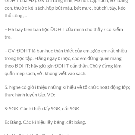
ĐDHT của HS). GV chỉ từng hình, HS nói: cặp sách, vở, bảng
con, thước kẻ, sách, hộp bút màu, bút mực, bút chì, tẩy, kéo
thủ công,…
– HS bày trên bàn học ĐDHT của mình cho thầy / cô kiểm
tra.
– GV: ĐDHT là bạn học thân thiết của em, giúp em rất nhiều
trong học tập. Hằng ngày đi học, các em đừng quên mang
theo ĐDHT; hãy giữ gìn ĐDHT cẩn thận. Chú ý đừng làm
quăn mép sách, vở; không viết vào sách.
5. Nghe cô giới thiệu những kí hiệu về tổ chức hoạt động lớp;
thực hành luyện tập. VD:
S: SGK. Các kí hiệu lấy SGK, cất SGK.
B: Bảng. Các kí hiệu lấy bảng, cất bảng.