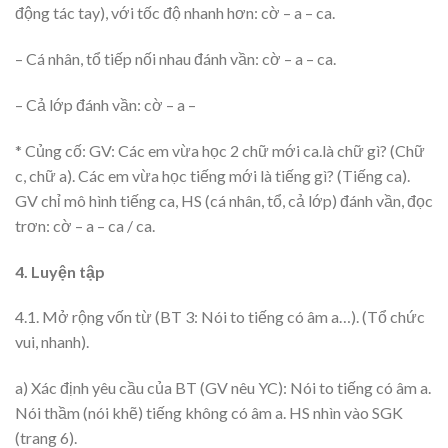
động tác tay), với tốc độ nhanh hơn: cờ – a – ca.
– Cá nhân, tổ tiếp nối nhau đánh vần: cờ – a – ca.
– Cả lớp đánh vần: cờ – a –
* Củng cố: GV: Các em vừa học 2 chữ mới ca.là chữ gì? (Chữ
c, chữ a). Các em vừa học tiếng mới là tiếng gì? (Tiếng ca).
GV chỉ mô hình tiếng ca, HS (cá nhân, tổ, cả lớp) đánh vần, đọc
trơn: cờ – a – ca / ca.
4. Luyện tập
4.1. Mở rộng vốn từ (BT 3: Nói to tiếng có âm a…). (Tổ chức
vui, nhanh).
a) Xác định yêu cầu của BT (GV nêu YC): Nói to tiếng có âm a.
Nói thầm (nói khẽ) tiếng không có âm a. HS nhìn vào SGK
(trang 6).