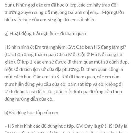
bạn). Những gì các em đã học ở lớp, các em hãy trao đổi
thường xuyên cùng bố mẹ, ông bà, anh chị em,… Mọi người
hiểu việc học của em, sẽ giúp đỡ em rất nhiều.
g) Hoạt động trải nghiệm – đi tham quan
HS nhìn hình 6: Em trải nghiệm. GV: Các bạn HS đang làm gì?
(Các bạn đang tham quan Chùa Một Cột ở Hà Nội cùng cô
giáo). Ở lớp 1, các em sẽ được đi tham quan một số cảnh đẹp,
một số di tích lịch sử của địa phương. Đi tham quan cũng là
một cách học. Các em lưu ý: Khi đi tham quan, các em cần
thực hiện đúng yêu cầu của cô: bám sát lớp và cô, không đi
tách đoàn, la cà dễ bị lạc; đặc biệt khi qua đường cần theo
đúng hướng dẫn của cô.
h) Đồ dùng học tập của em
– HS nhìn hình các đồ dùng học tập. GV: Đây là gì? (HS: Đây là