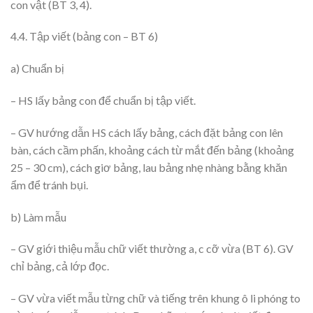
con vật (BT 3, 4).
4.4. Tập viết (bảng con – BT 6)
a) Chuẩn bị
– HS lấy bảng con để chuẩn bị tập viết.
– GV hướng dẫn HS cách lấy bảng, cách đặt bảng con lên
bàn, cách cầm phấn, khoảng cách từ mắt đến bảng (khoảng
25 – 30 cm), cách giơ bảng, lau bảng nhẹ nhàng bằng khăn
ẩm để tránh bụi.
b) Làm mẫu
– GV giới thiệu mẫu chữ viết thường a, c cỡ vừa (BT 6). GV
chỉ bảng, cả lớp đọc.
– GV vừa viết mẫu từng chữ và tiếng trên khung ô li phóng to