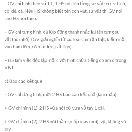
– GV chỉ hình theo số TT, 1 HS nói tên từng sự vật: cờ, vịt, cú,
cò, dê, cá. Nếu HS không biết tên con vật, sự vật thì GV nói
cho HS nói theo.
– GV chỉ từng hình, cả lớp đồng thanh nhắc lại tên từng sự
vật (nói nhỏ). (GV giải nghĩa từ cú. loài chim ăn thịt, kiếm mồi
vào ban đêm, có mắt lớn, rất tinh).
– HS làm việc độc lập, nối c với hình chứa tiếng có âm c trong
VBT.
c) Báo cáo kết quả
– GV chỉ từng hình, mời 2 HS báo cáo kết quả (làm mẫu):
+ GV chỉ hình (1), 2 HS vừa nói cờ vừa vỗ tay 1 cái.
+ GV chỉ hình (2), 2 HS nói thầm (mấp máy môi): vịt, không vỗ
tay.