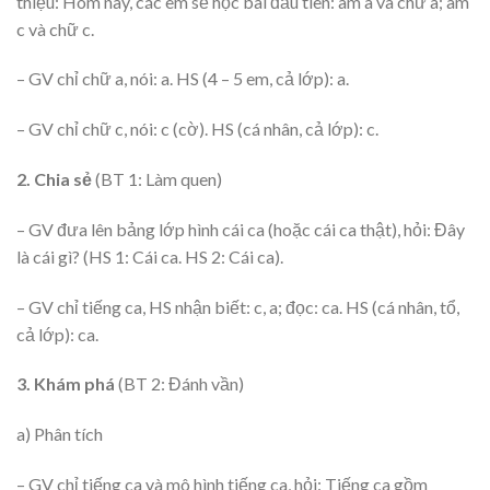
thiệu: Hôm nay, các em sẽ học bài đầu tiên: âm a và chữ a; âm
c và chữ c.
– GV chỉ chữ a, nói: a. HS (4 – 5 em, cả lớp): a.
– GV chỉ chữ c, nói: c (cờ). HS (cá nhân, cả lớp): c.
2. Chia sẻ
(BT 1: Làm quen)
– GV đưa lên bảng lớp hình cái ca (hoặc cái ca thật), hỏi: Đây
là cái gì? (HS 1: Cái ca. HS 2: Cái ca).
– GV chỉ tiếng ca, HS nhận biết: c, a; đọc: ca. HS (cá nhân, tổ,
cả lớp): ca.
3. Khám phá
(BT 2: Đánh vần)
a) Phân tích
– GV chỉ tiếng ca và mô hình tiếng ca, hỏi: Tiếng ca gồm