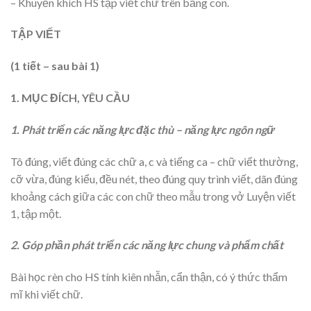
– Khuyến khích HS tập viết chữ trên bảng con.
TẬP VIẾT
(1 tiết – sau bài 1)
1. MỤC ĐÍCH, YÊU CẦU
1. Phát triển các năng lực đặc thù – năng lực ngôn ngữ
Tô đúng, viết đúng các chữ a, c và tiếng ca – chữ viết thường,
cỡ vừa, đúng kiểu, đều nét, theo đúng quy trình viết, dãn đúng
khoảng cách giữa các con chữ theo mẫu trong vở Luyện viết
1, tập một.
2. Góp phần phát triển các năng lực chung và phẩm chất
Bài học rèn cho HS tính kiên nhẫn, cẩn thận, có ý thức thẩm
mĩ khi viết chữ.