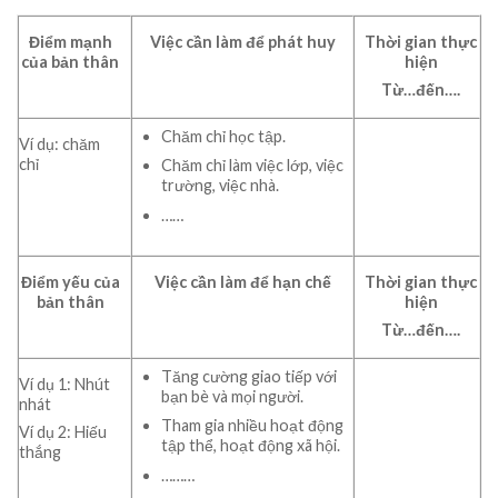
Điểm mạnh
Việc cần làm để phát huy
Thời gian thực
của bản thân
hiện
Từ…đến….
Chăm chỉ học tập.
Ví dụ: chăm
chỉ
Chăm chỉ làm việc lớp, việc
trường, việc nhà.
……
Điểm yếu của
Việc cần làm để hạn chế
Thời gian thực
bản thân
hiện
Từ…đến….
Tăng cường giao tiếp với
Ví dụ 1: Nhút
bạn bè và mọi người.
nhát
Tham gia nhiều hoạt động
Ví dụ 2: Hiếu
tập thể, hoạt động xã hội.
thắng
………