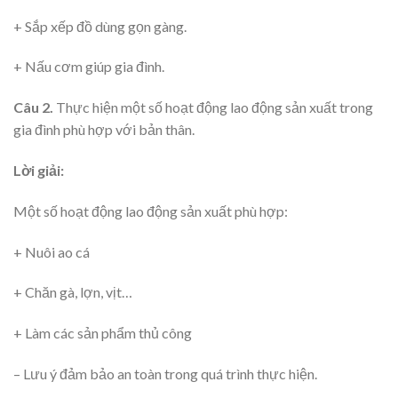
+ Sắp xếp đồ dùng gọn gàng.
+ Nấu cơm giúp gia đình.
Câu 2.
Thực hiện một số hoạt động lao động sản xuất trong
gia đình phù hợp với bản thân.
Lời giải:
Một số hoạt động lao động sản xuất phù hợp:
+ Nuôi ao cá
+ Chăn gà, lợn, vịt…
+ Làm các sản phẩm thủ công
– Lưu ý đảm bảo an toàn trong quá trình thực hiện.