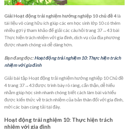
Giải Hoạt động trải nghiệm hướng nghiệp 10 chủ đề 4
là
tài liệu vô cùng hữu ích giúp các em học sinh lớp 10 có thêm
nhiều gợi ý tham khảo để giải các câu hỏi trang 37→43 bài
Thực hiện trách nhiệm với gia đình, dịch vụ của địa phương
được nhanh chóng và dễ dàng hơn.
Bạn đang đọc:
Hoạt động trải nghiệm 10: Thực hiện trách
nhiệm với gia đình
Giải bài tập Hoạt động trải nghiệm hướng nghiệp 10 Chủ đề
4 trang 37→43 được trình bày rõ ràng, cẩn thận, dễ hiểu
nhằm giúp học sinh nhanh chóng biết cách làm bài và hiểu
được kiến thức về trách nhiệm của bản thân đối với gia đình,
mời các bạn cùng tải tại đây.
Hoạt động trải nghiệm 10: Thực hiện trách
nhiệm với gia đình