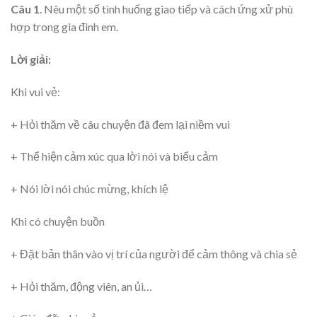
Câu 1
. Nêu một số tình huống giao tiếp và cách ứng xử phù
hợp trong gia đình em.
Lời giải:
Khi vui vẻ:
+ Hỏi thăm về câu chuyện đã đem lại niềm vui
+ Thể hiện cảm xúc qua lời nói và biểu cảm
+ Nói lời nói chúc mừng, khích lệ
Khi có chuyện buồn
+ Đặt bản thân vào vị trí của người để cảm thông và chia sẻ
+ Hỏi thăm, động viên, an ủi…