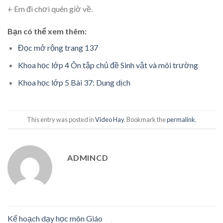
+ Em đi chơi quên giờ về.
Bạn có thể xem thêm:
Đọc mở rộng trang 137
Khoa học lớp 4 Ôn tập chủ đề Sinh vật và môi trường
Khoa học lớp 5 Bài 37: Dung dịch
This entry was posted in
Video Hay
. Bookmark the
permalink
.
ADMINCD
Kế hoạch dạy học môn Giáo