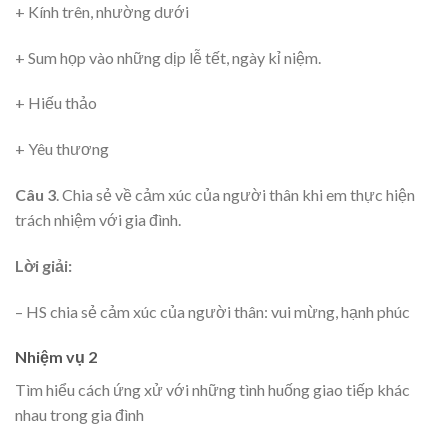
+ Kính trên, nhường dưới
+ Sum họp vào những dịp lễ tết, ngày kỉ niệm.
+ Hiếu thảo
+ Yêu thương
Câu 3
. Chia sẻ về cảm xúc của người thân khi em thực hiện
trách nhiệm với gia đình.
Lời giải:
– HS chia sẻ cảm xúc của người thân: vui mừng, hạnh phúc
Nhiệm vụ 2
Tìm hiểu cách ứng xử với những tình huống giao tiếp khác
nhau trong gia đình