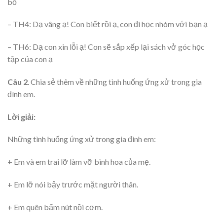
bố
– TH4: Dạ vâng ạ! Con biết rồi ạ, con đi học nhóm với bạn ạ
– TH6: Dạ con xin lỗi ạ! Con sẽ sắp xếp lại sách vở góc học
tập của con ạ
Câu 2
. Chia sẻ thêm về những tình huống ứng xử trong gia
đình em.
Lời giải:
Những tình huống ứng xử trong gia đình em:
+ Em và em trai lỡ làm vỡ bình hoa của mẹ.
+ Em lỡ nói bậy trước mặt người thân.
+ Em quên bấm nút nồi cơm.