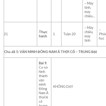
– Máy
tính,
máy
chiếu…
– Máy
–
Thực
chiếu,
21
1
Tuần 20
Phò
hành
máy
học
tính
Chủ đề 5: VĂN MINH ĐÔNG NAM Á THỜI CỔ – TRUNG ĐẠI
Bài 9.
Cơ sở
hình
thành
văn
minh
KHÔNG DẠY
Đông
Nam Á
thời kì
cổ
trung