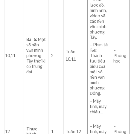
lược đồ,
hình ảnh,
video về
các nền
văn minh
phương
Tây.
Bài 6:
Một
số nền
– Phim tài
văn minh
–
liệu:
Tuần
10,11
phương
2
Phòng
Thành
10,11
Tây thời kì
học
tựu tiêu
cổ trung
biểu của
đại.
một số
nền văn
minh
phương
Đông.
– Máy
tính, máy
chiếu…
– Máy
–
Thực
12
1
Tuần 12
tính, máy
Phòng