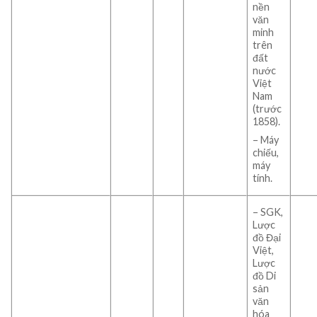
nền
văn
minh
trên
đất
nước
Việt
Nam
(trước
1858).
– Máy
chiếu,
máy
tính.
– SGK,
Lược
đồ Đại
Việt,
Lược
đồ Di
sản
văn
hóa