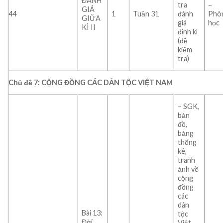
ĐÁNH
tra
–
GIÁ
44
1
Tuần 31
đánh
Phò
GIỮA
giá
học
KÌ II
định kì
(đề
kiểm
tra)
Chủ đề 7: CỘNG ĐỒNG CÁC DÂN TỘC VIỆT NAM
– SGK,
bản
đồ,
bảng
thống
kê,
tranh
ảnh về
cộng
đồng
các
dân
Bài 13:
tộc
Đời
Việt