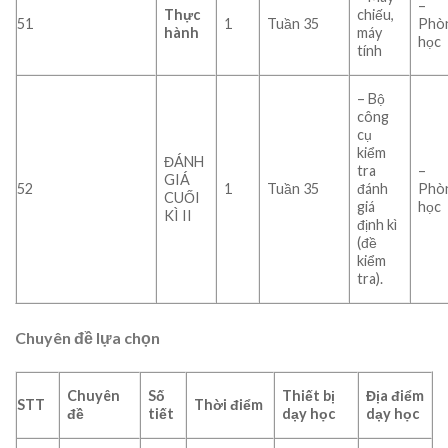
–
Thực
chiếu,
51
1
Tuần 35
Phò
hành
máy
học
tính
– Bộ
công
cụ
kiểm
ĐÁNH
tra
–
GIÁ
52
1
Tuần 35
đánh
Phò
CUỐI
giá
học
KÌ II
định kì
(đề
kiểm
tra).
Chuyên đề
lựa
chọn
C
huyên
Số
Thiết bị
Địa điểm
STT
Thời điểm
đề
tiết
dạy học
dạy học