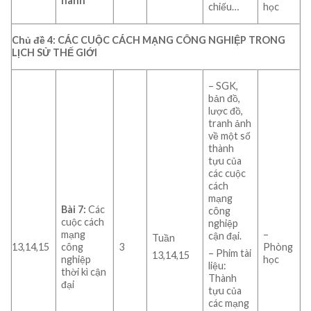
hành
chiếu…
học
Chủ đề 4: CÁC CUỘC CÁCH MẠNG CÔNG NGHIỆP TRONG
LỊCH SỬ THẾ GIỚI
– SGK,
bản đồ,
lược đồ,
tranh ảnh
về một số
thành
tựu của
các cuộc
cách
mạng
Bài 7:
Các
công
cuộc cách
nghiệp
mạng
–
cận đại.
Tuần
13,14,15
công
3
Phòng
– Phim tài
13,14,15
nghiệp
học
liệu:
thời kì cận
Thành
đại
tựu của
các mạng