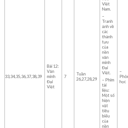
Việt
Nam.
–
Tranh
ảnh về
các
thành
tựu
của
nền
văn
minh
Bài 12:
Đại
Văn
–
Việt.
Tuần
33,34,35,36,37,38,39
minh
7
Phò
26,27,28,29
– Phim
Đại
học
tài
Việt
liệu:
Một số
hiện
vật
tiêu
biểu
của
nền