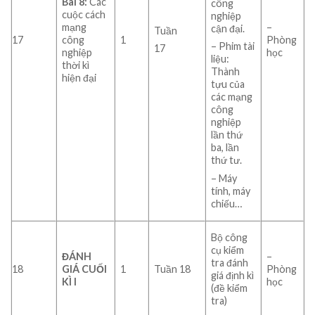
Bài 8:
Các
công
cuộc cách
nghiệp
mạng
–
cận đại.
Tuần
17
công
1
Phòng
– Phim tài
17
nghiệp
học
liệu:
thời kì
Thành
hiện đại
tựu của
các mạng
công
nghiệp
lần thứ
ba, lần
thứ tư.
– Máy
tính, máy
chiếu…
Bộ công
cụ kiểm
ĐÁNH
–
tra đánh
18
GIÁ CUỐI
1
Tuần 18
Phòng
giá định kì
KÌ I
học
(đề kiểm
tra)