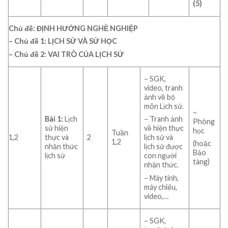
(5)
Chủ đề: ĐỊNH HƯỚNG NGHỀ NGHIỆP
– Chủ đề 1: LỊCH SỬ VÀ SỬ HỌC
– Chủ đề 2: VAI TRÒ CỦA LỊCH SỬ
– SGK,
video, tranh
ảnh về bộ
môn Lịch sử.
–
Bài 1:
Lịch
– Tranh ảnh
Phòng
sử hiện
về hiện thực
học
Tuần
1,2
thực và
2
lịch sử và
1,2
(hoặc
nhận thức
lịch sử được
Bảo
lịch sử
con người
tàng)
nhận thức.
– Máy tính,
máy chiếu,
video,…
– SGK,