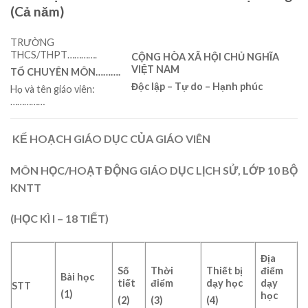
(Cả năm)
TRƯỜNG
THCS/THPT………….
CỘNG HÒA XÃ HỘI CHỦ NGHĨA
VIỆT NAM
TỔ CHUYÊN MÔN……….
Độc lập – Tự do – Hạnh phúc
Họ và tên giáo viên:
……………
KẾ
HOẠCH
GIÁO DỤC CỦA GIÁO VIÊN
MÔN HỌC/HOẠT ĐỘNG GIÁO DỤC
LỊCH SỬ
, LỚP
10 BỘ
KNTT
(
HỌC KÌ I – 18 TIẾT)
Địa
Số
Thời
Thiết bị
điểm
Bài học
tiết
điểm
dạy học
dạy
STT
(1)
học
(2)
(3)
(4)