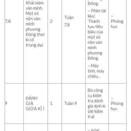
Khái niệm
Đông.
văn minh.
– Phim tài
Một số
–
liệu:
Tuần
nền văn
7,8
2
Phòng
Thành
minh
7,8
học
tựu tiêu
phương
biểu của
Đông thời
một số
kì cổ
nền văn
trung đại.
minh
phương
Đông.
– Máy
tính, máy
chiếu…
Bộ công
cụ kiểm
ĐÁNH
–
tra đánh
9
GIÁ
1
Tuần 9
Phòng
giá định kì
GIỮA KÌ I
học
(đề kiểm
tra)
– SGK,