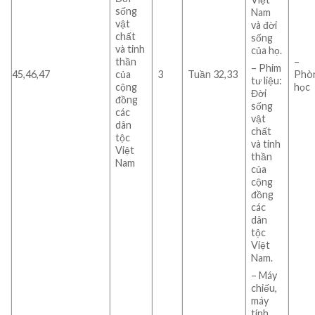
sống
Nam
vật
và đời
chất
sống
và tinh
của họ.
thần
–
– Phim
45,46,47
của
3
Tuần 32,33
Phò
tư liệu:
cộng
học
Đời
đồng
sống
các
vật
dân
chất
tộc
và tinh
Việt
thần
Nam
của
cộng
đồng
các
dân
tộc
Việt
Nam.
– Máy
chiếu,
máy
tính.