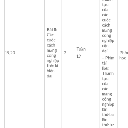
tựu
của
các
cuộc
cách
Bài 8:
mạng
Các
công
cuộc
nghiệp
cách
cận
–
Tuần
mạng
đại.
19,20
2
Phò
công
19
học
– Phim
nghiệp
tài
thời kì
liệu:
hiện
Thành
đại
tựu
của
các
mạng
công
nghiệp
lần
thứ ba,
lần
thứ tư.