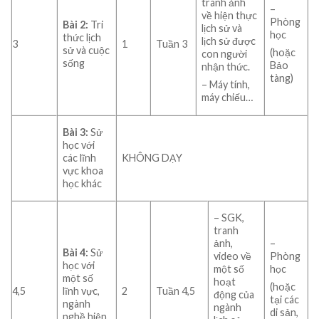
tranh ảnh
–
về hiện thực
Phòng
Bài 2:
Tri
lịch sử và
học
thức lịch
lịch sử được
3
1
Tuần 3
sử và cuộc
(hoặc
con người
sống
Bảo
nhận thức.
tàng)
– Máy tính,
máy chiếu…
Bài 3:
Sử
học với
các lĩnh
KHÔNG DẠY
vực khoa
học khác
– SGK,
tranh
ảnh,
–
Bài 4:
Sử
video về
Phòng
học với
một số
học
một số
hoạt
(hoặc
4,5
lĩnh vực,
2
Tuần 4,5
động của
tại các
ngành
ngành
di sản,
nghề hiện