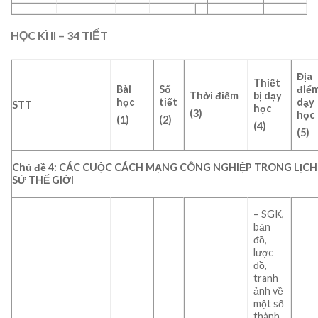
HỌC KÌ II – 34 TIẾT
Địa
Thiết
Bài
Số
điể
Thời điểm
bị dạy
học
tiết
dạy
STT
học
(3)
học
(1)
(2)
(4)
(5)
Chủ đề 4: CÁC CUỘC CÁCH MẠNG CÔNG NGHIỆP TRONG LỊCH
SỬ THẾ GIỚI
– SGK,
bản
đồ,
lược
đồ,
tranh
ảnh về
một số
thành