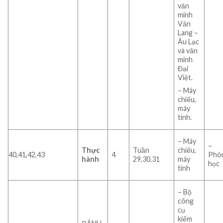
văn
minh
Văn
Lang –
Âu Lạc
và văn
minh
Đại
Việt.
– Máy
chiếu,
máy
tính.
– Máy
–
Thực
Tuần
chiếu,
40,41,42,43
4
Phò
hành
29,30,31
máy
học
tính
– Bộ
công
cụ
kiểm