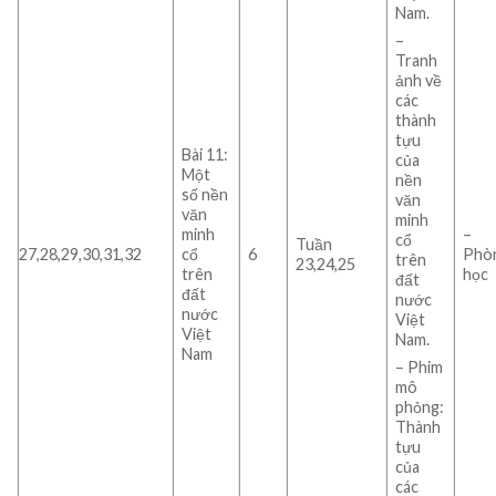
Nam.
–
Tranh
ảnh về
các
thành
tựu
Bài 11:
của
Một
nền
số nền
văn
văn
minh
minh
–
cổ
Tuần
27,28,29,30,31,32
cổ
6
Phò
trên
23,24,25
trên
học
đất
đất
nước
nước
Việt
Việt
Nam.
Nam
– Phim
mô
phỏng:
Thành
tựu
của
các