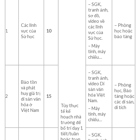
– SGK,
tranh ảnh,
sơ đồ,
video về
Các lĩnh
– Phòng
các lĩnh
1
vực của
10
học hoặc
vực của
Sử học
bảo tàng
Sử học.
– Máy
tính, máy
chiếu…
– SGK,
tranh ảnh,
Bảo tồn
video Di
– Phòng
và phát
sản văn
học, Bảo
huy giá trị
hóa Việt
2
1
5
tàng hoặc
di sản văn
Nam.
các di sản,
hóa ở
Tùy thực
di tích
– Máy
Việt Nam
tế kế
tính, máy
hoạch nhà
chiếu…
trường để
bố trí dạy 1
tiết/tuần
– SGK,
hoặc trọn