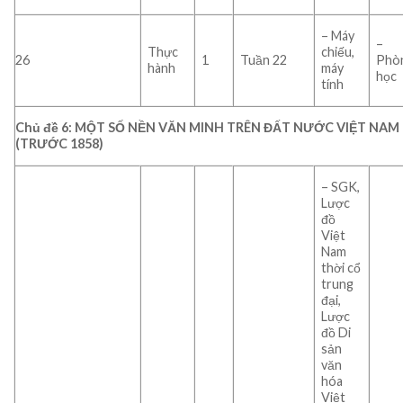
– Máy
–
Thực
chiếu,
26
1
Tuần 22
Phò
hành
máy
học
tính
Chủ đề 6: MỘT SỐ NỀN VĂN MINH TRÊN ĐẤT NƯỚC VIỆT NAM
(TRƯỚC 1858)
– SGK,
Lược
đồ
Việt
Nam
thời cổ
trung
đại,
Lược
đồ Di
sản
văn
hóa
Việt