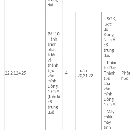
đại
– SGK,
lược
đồ
Bài 10.
Đông
Hành
Nam Á
trình
cổ –
phát
trung
triển
đại.
và
– Phim
thành
–
tư liệu:
tựu
Tuần
22,23,24,25
4
Phò
Thành
văn
20,21,22
học
tựu
minh
của
Đông
văn
Nam Á
minh
(thời kì
Đông
cổ –
Nam Á.
trung
– Máy
đại)
chiếu,
máy
tính