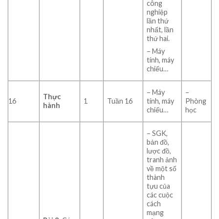
công
nghiệp
lần thứ
nhất, lần
thứ hai.
– Máy
tính, máy
chiếu…
– Máy
–
Thực
16
1
Tuần 16
tính, máy
Phòng
hành
chiếu…
học
– SGK,
bản đồ,
lược đồ,
tranh ảnh
về một số
thành
tựu của
các cuộc
cách
mạng