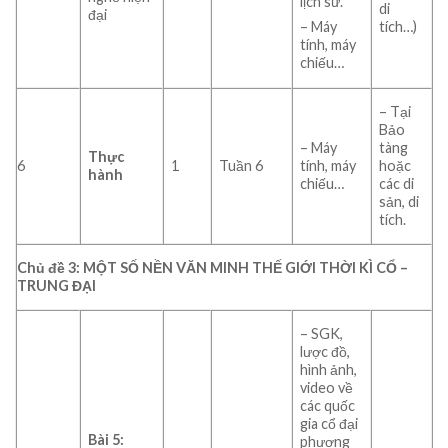
lịch sử.
di
đại
– Máy
tích…)
tính, máy
chiếu…
– Tại
Bảo
– Máy
tàng
Thực
6
1
Tuần 6
tính, máy
hoặc
hành
chiếu…
các di
sản, di
tích.
Chủ đề 3: MỘT SỐ NỀN VĂN MINH THẾ GIỚI THỜI KÌ CỔ –
TRUNG ĐẠI
– SGK,
lược đồ,
hình ảnh,
video về
các quốc
gia cổ đại
Bài 5:
phương