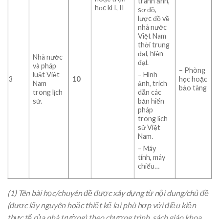
tranh ảnh,
học kì I, II
sơ đồ,
lược đồ về
nhà nước
Việt Nam
thời trung
đại, hiện
Nhà nước
đại.
và pháp
– Phòng
luật Việt
– Hình
3
10
học hoặc
Nam
ảnh, trích
bảo tàng
trong lịch
dẫn các
sử.
bản hiến
pháp
trong lịch
sử Việt
Nam.
– Máy
tính, máy
chiếu…
(1) Tên bài học
/chuyên đề
được xây dựng từ nội dung/chủ đề
(được lấy nguyên hoặc thiết kế lại phù hợp với điều kiện
thực tế của nhà trường) theo chương trình, sách giáo khoa