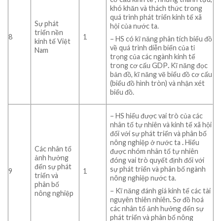
khó khăn và thách thức trong
quá trình phát triển kinh tế xã
Sự phát
hội của nước ta.
triển nền
8
1
– HS có kĩ năng phân tích biểu đồ
kinh tế Việt
về quá trình diễn biến của tỉ
Nam
trọng của các ngành kinh tế
trong cơ cấu GDP
.
Kĩ năng đọc
bản đồ, kĩ năng vẽ biểu đồ cơ cấu
(biểu đồ hình tròn) và nhận xét
biểu đồ.
– HS hiểu được vai trò của các
nhân tố tự nhiên và kinh tế xã hội
đối với sự phát triển và phân bố
nông nghiệp ở nước ta
.
Hiểu
Các nhân tố
được nhóm nhân tố tự nhiên
ảnh hưởng
đóng vai trò quyết định đối với
đến sự phát
sự phát triển và phân bố ngành
9
1
triển và
nông nghiệp nước ta.
phân bố
– Kĩ năng đánh giá kinh tế các tài
nông nghiệp
nguyên thiên nhiên
.
Sơ đồ hoá
các nhân tố ảnh hưởng đến sự
phát triển và phân bố nông