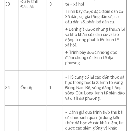
Địa lý tỉnh
tế – xã hội
33
3
Đăk lăk
Trình bày được đặc điểm dân cư:
Số dân, sự gia tăng dân số, cơ
cấu dân số, phân bố dân cư.
+ Đánh giá được những thuận lợi
và khó khăn của dân cư và lao
động trong phát triển kinh tế –
xã hội.
+ Trình bày được những đặc
điểm chung của kinh tế địa
phương.
– HS củng cố lại các kiến thức đã
học trong học kí 2: kinh tế vùng
34
Ôn tập
1
Đông Nam Bộ, vùng đồng bằng
sông Cửu Long, kinh tế biển đảo
và địa lí địa phương.
– Đánh giá quá trình tiếp thu bài
của học sinh qua nội dung kiến
thức đã học về các khái niệm, tìm
được các điểm giống và khác