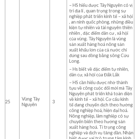
– HS hiểu được Tây Nguyên có vị
trí địa lí , quan trọng trong sự
nghiệp phát triển kinh tế – xã hội
, an ninh quốc phòng, những điều
kiện tự nhiên và tài nguyên thiên
nhiên , đặc điểm dân cư , xã hội
của vùng. Tây Nguyên là vùng
sản xuất hàng hoá nông sản
xuất khẩu lớn của cả nước chỉ
đứng sau đồng bằng sông Cửu
Long.
– Hs biết về đặc điểm tự nhiên,
dân cư, xã hội của Đắk Lắk
– HS cần hiểu được nhờ thành
tựu về công cuộc đổi mới mà Tây
Nguyên phát triển khá toàn diện
Vùng Tây
về kinh tế – xã hội. Cơ cấu kinh
25
3
Nguyên
tế đang chuyển dịch theo hướng
công nghiệp hoá, hiện đại hoá.
Nông nghiệp, lâm nghiệp có sự
chuyển biến theo hướng sản
xuất hàng hoá. Tỉ trọng công
nghiệp và dịch vụ tăng dần. Nhận
biết được vai trò trung tâm kinh