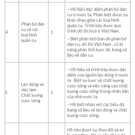
–
HS hiểu đặc điểm phân bố dân
cư ở nước ta. Phân biệt được sự
khác nhau giữa các loại hình
Phân bố dân
quần cư. Trình bày được quá
cư và các
trình đô thị hoá ở Việt Nam.
4
1
loại hình
– Biết phân tích bản đồ phân bố
quần cư
dân cư, đô thị Việt Nam , có kĩ
năng phân tích lược đồ, bảng số
liệu về dân cư.
– HS
hiểu và trình bày được đặc
điểm của nguồn lao động ở nước
ta . Biết sơ lược về chất lượng
Lao động và
cuộc sống và việc nâng cao chất
việc làm.
lượng cuộc sống trong nhân dân
5
1
Chất lượng
của nhà nước ta.
cuộc sống
– HS biết nhận xét các biểu đồ,
bảng số liệu về lao động và chất
lượng cuộc sống
.
HS
nêu được sự thay đổi và xu