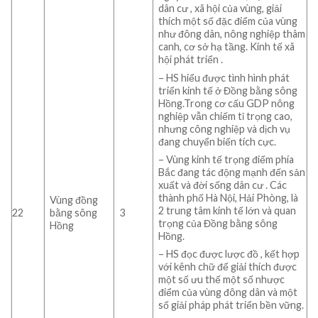
dân cư , xã hội của vùng, giải
thích một số đặc điểm của vùng
như đông dân, nông nghiệp thâm
canh, cơ sở hạ tầng. Kinh tế xã
hội phát triển .
– HS hiểu được tình hình phát
triển kinh tế ở Đồng bằng sông
Hồng.Trong cơ cấu GDP nông
nghiệp vẫn chiếm tỉ trọng cao,
nhưng công nghiệp và dịch vụ
đang chuyển biến tích cực.
– Vùng kinh tế trọng điểm phía
Bắc đang tác động mạnh đến sản
xuất và đời sống dân cư . Các
thành phố Hà Nội, Hải Phòng, là
Vùng đồng
2 trung tâm kinh tế lớn và quan
22
bằng sông
3
trọng của Đồng bằng sông
Hồng
Hồng.
– HS đọc được lược đồ , kết hợp
với kênh chữ để giải thích được
một số ưu thế một số nhược
điểm của vùng đông dân và một
số giải pháp phát triển bền vững.