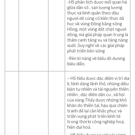
-HS phân tích được mối quan hệ
giữa dân số , sản lượng lương
thực và bình quân theo đầu
người để củng cố kiến thức đã
học về vùng Đồng bằng sông
Hồng, một vùng đất chật người
đông, mà giải pháp quan trọng là
thâm canh tăng vụ và tăng năng
xuất .Suy nghĩ về các giải pháp
phát triển bền vững
-Rèn kĩ năng vẽ biểu đồ đường
biểu diễn.
– HS hiểu được đặc điểm vị trí địa
lí, hình dáng lãnh thổ, những điều
kiện tự nhiên và tài nguyên thiên
nhiên , đặc điểm dân cư , xã hội
của vùng.Thấy được những khó
khăn do thiên tai, hậu quả chiến
tranh để lại cần khắc phục và
triển vọng phát triển kinh tế
trong thời kì công nghiệp hoá,
hiện đại hoá.
– HS biểu được so với các vùng