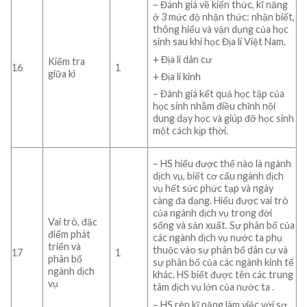
– Đánh giá về kiến thức, kĩ năng
ở 3 mức độ nhận thức: nhận biết,
thông hiểu và vận dụng của học
sinh sau khi học Địa lí Việt Nam.
+ Địa lí dân cư
Kiểm tra
16
1
giữa kì
+ Địa lí kinh
– Đánh giá kết quả học tập của
học sinh nhằm điều chỉnh nội
dung dạy học và giúp đỡ học sinh
một cách kịp thời.
– HS hiểu được thế nào là ngành
dịch vụ, biết cơ cấu ngành dịch
vụ hết sức phức tạp và ngày
càng đa dạng. Hiểu được vai trò
của ngành dịch vụ trong đời
Vai trò, đặc
sống và sản xuất. Sự phân bố của
điểm phát
các ngành dịch vụ nước ta phụ
triển và
thuộc vào sự phân bố dân cư và
17
1
phân bố
sự phân bố của các ngành kinh tế
ngành dịch
khác. HS biết được tên các trung
vụ
tâm dịch vụ lớn của nước ta .
– HS rèn kĩ năng làm việc với sơ