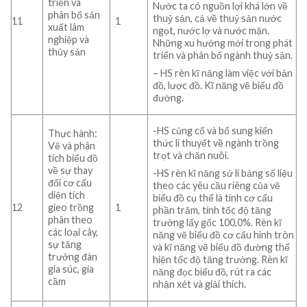
triển và
Nước ta có nguồn lợi khá lớn về
phân bố sản
thuỷ sản, cả về thuỷ sản nước
11
1
xuất lâm
ngọt, nước lợ và nước mặn.
nghiệp và
Những xu hướng mới trong phát
thủy sản
triển và phân bố ngành thuỷ sản.
– HS rèn kĩ năng làm việc với bản
đồ, lược đồ. Kĩ năng vẽ biểu đồ
đường.
-HS củng cố và bổ sung kiến
Thực hành:
thức lí thuyết về ngành trồng
Vẽ và phân
trọt và chăn nuôi.
tích biểu đồ
về sự thay
-HS rèn kĩ năng sử lí bảng số liệu
đổi cơ cấu
theo các yêu cầu riêng của vẽ
diện tích
biểu đồ cụ thể là tính cơ cấu
12
gieo trồng
1
phần trăm, tính tốc độ tăng
phân theo
trưởng lấy gốc 100,0%. Rèn kĩ
các loại cây,
năng vẽ biểu đồ cơ cấu hình tròn
sự tăng
và kĩ năng vẽ biểu đồ đường thể
trưởng đàn
hiện tốc độ tăng trưởng. Rèn kĩ
gia súc, gia
năng đọc biểu đồ, rút ra các
cầm
nhận xét và giải thích.