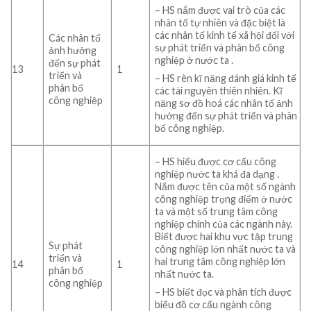
– HS nắm được vai trò của các
nhân tố tự nhiên và đặc biệt là
các nhân tố kinh tế xã hội đối với
Các nhân tố
sự phát triển và phân bố công
ảnh hưởng
nghiệp ở nước ta .
đến sự phát
13
1
triển và
– HS
rèn kĩ năng đánh giá kinh tế
phân bố
các tài nguyên thiên nhiên. Kĩ
công nghiệp
năng sơ đồ hoá các nhân tố ảnh
hưởng đến sự phát triển và phân
bố công nghiệp.
– HS hiểu được cơ cấu công
nghiệp nước ta khá đa dạng .
Nắm được tên của một số ngành
công nghiệp trọng điểm ở nước
ta và một số trung tâm công
nghiệp chính của các ngành này.
Biết được hai khu vực tập trung
Sự phát
công nghiệp lớn nhất nước ta và
triển và
hai trung tâm công nghiệp lớn
14
1
phân bố
nhất nước ta.
công nghiệp
– HS biết đọc và phân tích được
biểu đồ cơ cấu ngành công