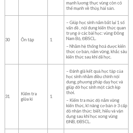
mạnh lương thực vùng còn có
thế mạnh về thủy, hải sản.
– Giúp học sinh nắm bắt lại 1 số
vấn đề , nội dung kiến thức quan
trọng ở các bài học: vùng Đông
Nam Bộ, ĐBSCL.
30
Ôn tập
1
– Nhằm hệ thống hoá được kiến
thức cơ bản, nắm vững, khắc sâu
kiến thức sau khi đã học.
– Đánh giá kết quả học tập của
học sinh nhằm điều chỉnh nội
dung, phương pháp dạy học và
giúp đỡ học sinh một cách kịp
thời.
Kiểm tra
31
1
giữa kì
– Kiểm tra mức độ nắm vững
kiến thức, kĩ năng cơ bản ở 3 cấp
độ nhận thức: biết, hiểu và vận
dụng sau khi học xong vùng
ĐNB, ĐBSCL.