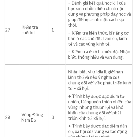
– Đánh giá kết quả học kì I của
học sinh nhằm điều chỉnh nội
dung và phương pháp dạy học và
giúp đỡ học sinh một cách kịp
thời.
Kiểm tra
27
1
cuối kì I
– Kiểm tra kiến thức, kĩ năng cơ
bản ở các chủ đề : Dân cư, kinh
tế và các vùng kinh tế.
–
Kiểm tra ở cả ba mức độ: Nhận
biết, thông hiểu và vận dụng.
Nhận biết vị trí địa lí, giới hạn
lãnh thổ và nêu ý nghĩa của
chúng đối với việc phát triển kinh
tế – xã hội.
+ Trình bày được đặc điểm tự
nhiên, tài nguyên thiên nhiên của
vùng, những thuận lợi và khó
khăn của chúng đối với phát
Vùng Đông
28
3
triển kinh tế, xã hội.
Nam Bộ
+ Trình bày được đặc điểm dân
cư, xã hội của vùng và tác động
của chúng tới sự phát.