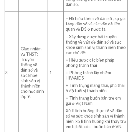
dân số.
– HS hiểu thêm về dân số , sự gia
tăng dân số và các vấn đề liên
quan về DS ở nước ta.
– Xây dựng được bài truyền
thông về vấn đề dân số và sức
khoe sinh sản vị thành niên theo
Giao nhiệm
các chủ đề:
vụ TNST:
Truyền
+ Hiểu được các biện pháp
thông về
phòng tránh thai
dân số và
+ Phòng tránh lây nhiễm
3
1
sức khỏe
HIV/AIDS
sinh sản vị
+ Tình trạng mang thai, phá thai
thành niên
ở độ tuổi vị thành niên
cho học sinh
lớp 9.
+ Tình trạng buôn bán trẻ em
gái ở Việt Nam
Xử lí tình huống thực tế về dân
số và sức khỏe sinh sản vị thành
niên, xử lí tình huống khi thấy trẻ
em bị bắt cóc –buôn bán ở VN.