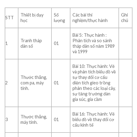
Thiết bị dạy
Số
Các bài thí
Ghi
STT
học
lượng
nghiệm/thực hành
chú
Bài 5: Thực hành :
Tranh tháp
Phân tích và so sánh
1
01
dân số
tháp dân số năm 1989
và 1999
Bài 10: Thực hành: Vẽ
và phân tích biểu đồ về
Thước thẳng,
sự thay đổi cơ cấu
2
com pa, máy
01
diện tích gieo trồng
tính.
phân theo các loại cây,
sự tăng trưởng đàn
gia súc, gia cầm
Bài 16: Thực hành: Vẽ
Thước thẳng,
3
01
biểu đồ về thay đổi cơ
máy tính.
cấu kinh tế