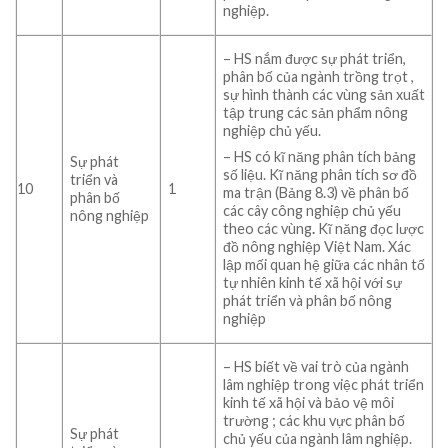
nghiệp.
– HS nắm được sự phát triển,
phân bố của ngành trồng trọt ,
sự hình thành các vùng sản xuất
tập trung các sản phẩm nông
nghiệp chủ yếu.
– HS có
kĩ năng phân tích bảng
Sự phát
số liệu.
Kĩ năng phân tích sơ đồ
triển và
10
1
ma trận (Bảng 8.3) về phân bố
phân bố
các cây công nghiệp chủ yếu
nông nghiệp
theo các vùng
.
Kĩ năng đọc lược
đồ nông nghiệp Việt Nam. Xác
lập mối quan hệ giữa các nhân tố
tự nhiên kinh tế xã hội với sự
phát triển và phân bố nông
nghiệp
– HS biết về vai trò của ngành
lâm nghiệp trong việc phát triển
kinh tế xã hội và bảo vệ môi
trường ; các khu vực phân bố
Sự phát
chủ yếu của ngành lâm nghiệp.