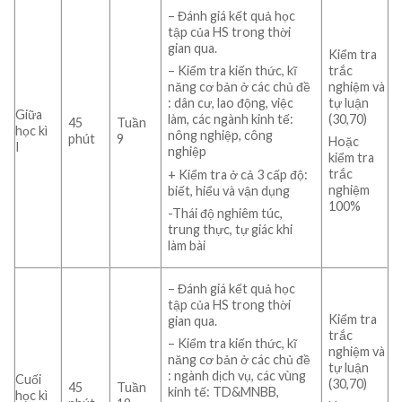
– Đánh giá kết quả học
tập của HS trong thời
gian qua.
Kiểm tra
trắc
– Kiểm tra kiến thức, kĩ
nghiệm và
năng cơ bản ở các chủ đề
tự luận
: dân cư, lao động, việc
Giữa
(30,70)
làm, các ngành kinh tế:
45
Tuần
học kì
nông nghiệp, công
phút
9
Hoặc
I
nghiệp
kiểm tra
trắc
+ Kiểm tra ở cả 3 cấp độ:
nghiệm
biết, hiểu và vận dụng
100%
-Thái độ nghiêm túc,
trung thực, tự giác khi
làm bài
– Đánh giá kết quả học
tập của HS trong thời
Kiểm tra
gian qua.
trắc
– Kiểm tra kiến thức, kĩ
nghiệm và
năng cơ bản ở các chủ đề
tự luận
: ngành dịch vụ, các vùng
Cuối
(30,70)
45
Tuần
kinh tế: TD&MNBB,
học kì