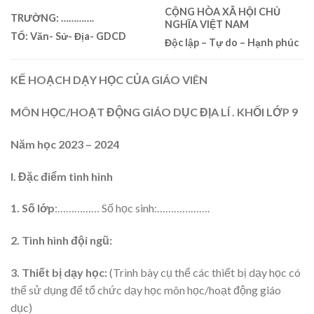
CỘNG HÒA XÃ HỘI CHỦ
TRƯỜNG:
………….
NGHĨA VIỆT NAM
TỔ: Văn- Sử- Địa- GDCD
Độc lập – Tự do – Hạnh phúc
KẾ HOẠCH DẠY HỌC CỦA GIÁO VIÊN
MÔN HỌC/HOẠT ĐỘNG GIÁO DỤC ĐỊA LÍ . KHỐI LỚP 9
Năm học 2023 – 2024
I. Đặc điểm tình hình
1. Số lớp
:…………… Số học sinh:……………….
2. Tình hình đội ngũ:
3. Thiết bị dạy học:
(Trình bày cụ thể các thiết bị dạy học có
thể sử dụng để tổ chức dạy học môn học/hoạt động giáo
dục)