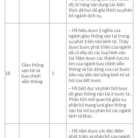
đồ, kĩ năng vận dụng các kiến
thức đã học để giải thích sự phân
bố ngành dịch vụ.
– HS hiểu đươc ý nghĩa của
ngành giao thông vận tải trong
sự phát triển nền kinh tế. Thấy
được bước phát triển của ngành
đã có đầy đủ các loại hình vận
tải. Nắm được các thành tựu to
lớn của ngành bưu chính viễn
Giao thông
thông và tác động của các bước
vận tải và
18
1
tiến này đến đời sống kinh tế xã
bưu chính
hội của đất nước.
viễn thông
– HS biết đọc và phân tích lược
đồ giao thông vận tải ở nước ta .
Phân tích mối quan hệ giữa sự
phân bố mạng lưới giao thông
vận tải với sự phân bố các ngành
kinh tế khác.
– HS nắm được các đặc điểm
phát triển và phân bố của ngành