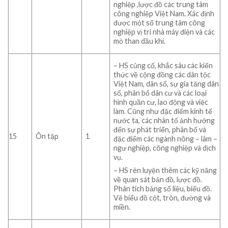
nghiệp ,lược đồ các trung tâm
công nghiệp Việt Nam
.
Xác định
được một số trung tâm công
nghiệp vị trí nhà máy điện và các
mỏ than dầu khí.
– HS củng cố, khắc sâu các kiến
thức về cộng đồng các dân tộc
Việt Nam, dân số, sự gia tăng dân
số, phân bố dân cư và các loại
hình quần cư, lao động và việc
làm. Cũng như đặc điểm kinh tế
nước ta, các nhân tố ảnh hưởng
đến sự phát triển, phân bố và
15
Ôn tập
1
đặc điểm các ngành nông – lâm –
ngư nghiệp, công nghiệp và dịch
vụ.
– HS rèn luyện thêm các kỹ năng
về quan sát bản đồ, lược đồ.
Phân tích bảng số liệu, biểu đồ.
Vẽ biểu đồ cột, tròn, đường và
miền.