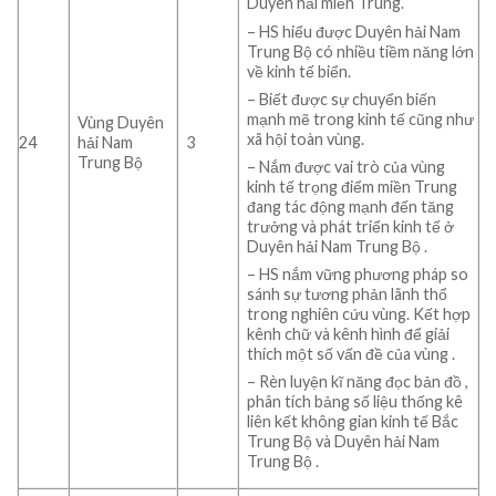
Duyên hải miền Trung.
– HS hiểu được Duyên hải Nam
Trung Bộ có nhiều tiềm năng lớn
về kinh tế biển.
– Biết được sự chuyển biến
mạnh mẽ trong kinh tế cũng như
Vùng Duyên
xã hội toàn vùng.
24
hải Nam
3
Trung Bộ
– Nắm được vai trò của vùng
kinh tế trọng điểm miền Trung
đang tác động mạnh đến tăng
trưởng và phát triển kinh tế ở
Duyên hải Nam Trung Bộ .
– HS nắm vững phương pháp so
sánh sự tương phản lãnh thổ
trong nghiên cứu vùng. Kết hợp
kênh chữ và kênh hình để giải
thích một số vấn đề của vùng .
– Rèn luyện kĩ năng đọc bản đồ ,
phân tích bảng số liệu thống kê
liên kết không gian kinh tế Bắc
Trung Bộ và Duyên hải Nam
Trung Bộ .