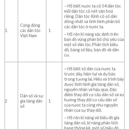
– HS biết nước ta có 54 dân tộc
mỗi dân tộc có nét văn hoá
riêng. Dân tộc Kinh có số dân
đông nhất và tình hình phân bố
Cộng đồng
các dân tộc ở nước ta.
1
các dân tộc
1
– HS rèn kĩ năng xác định trên
Việt Nam
bản đồ vùng phân bố chủ yếu của
một số dân tộc.Phân tích biểu
đồ, bảng số liệu, bản đồ về dân
cư.
–
HS
biết số dân của nước ta
trước đây, hiện tại và dự báo
trong tương lai
.
Hiểu và trình bày
được tình hình gia tăng dân số,
nguyên nhân và hậu quả.
Đặc
điểm thay đổi cơ cấu dân số và xu
Dân số và sự
hướng thay đổi cơ cấu dân số
2
gia tăng dân
1
của nước ta cũng như nguyên
số
nhân của sự thay đổi.
– HS rèn kĩ năng vẽ biểu đồ gia
tăng dân số, kĩ năng phân tích
bảng thống kê, một số biểu đồ