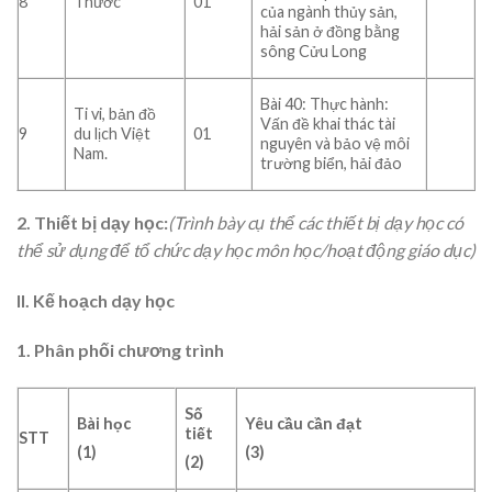
8
Thước
01
của ngành thủy sản,
hải sản ở đồng bằng
sông Cửu Long
Bài 40: Thực hành:
Ti vi, bản đồ
Vấn đề khai thác tài
9
du lịch Việt
01
nguyên và bảo vệ môi
Nam.
trường biển, hải đảo
2. Thiết bị dạy học:
(Trình bày cụ thể các thiết bị dạy học có
thể sử dụng để tổ chức dạy học môn học/hoạt động giáo dục)
II. Kế hoạch dạy học
1. Phân phối chương trình
Số
Bài học
Yêu cầu cần đạt
tiết
STT
(1)
(3)
(2)