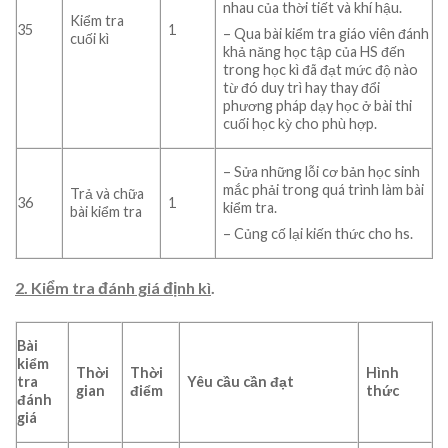
nhau của thời tiết và khí hậu.
Kiểm tra
35
1
– Qua bài kiểm tra giáo viên đánh
cuối kì
khả năng học tập của HS đến
trong học kì đã đạt mức độ nào
từ đó duy trì hay thay đổi
phương pháp dạy học ở bài thi
cuối học kỳ cho phù hợp.
– Sửa những lỗi cơ bản học sinh
mắc phải trong quá trình làm bài
Trả và chữa
36
1
kiểm tra.
bài kiểm tra
– Củng cố lại kiến thức cho hs.
2. Kiểm tra đánh giá định kì
.
Bài
kiểm
Thời
Thời
Hình
tra
Yêu cầu cần đạt
gian
điểm
thức
đánh
giá