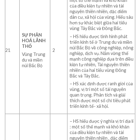
một số thế mạnh và khó khăn
của điều kiện tự nhiên và tài
nguyên thiên nhiên, đặc điểm
dân cư, xã hội của vùng. Hiểu sâu
hơn sự khác biệt giữa hai tiểu
vùng Tây Bắc và Đông Bắc.
SỰ PHÂN
– HS
hiểu được tình hình phát
HOÁ LÃNH
triển kinh tế ở Trung du và miền
THỔ
núi Bắc Bộ về công nghiệp, nông
21
2
nghiệp, dịch vụ. Nắm vững thế
Vùng Trung
mạnh công nghiệp dựa trên điều
du và miền
kiện tự nhiên, Tài nguyên thiên
núi Bắc Bộ
nhiên của hai tiểu vùng Đông
Bắc và Tây Bắc.
– HS xác định được ranh giới của
vùng, vị trí một số tài nguyên
quan trọng. Phân tích và giải
thích được một số chỉ tiêu phát
triển kinh tế- xã hội.
– HS hiểu được ý nghĩa vị trí địa lí
: một số thế mạnh và khó khăn
của điều kiện tự nhiên và tài
nguyên thiên nhiên , đặc điểm