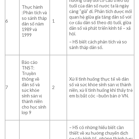
hướng thay đổi cơ cấu theo độ
tuổi của dân số nước ta là ngày
Thực hành
càng “già” đi. Phân tích được mối
:Phân tích và
quan hệ giữa gia tăng dân số với
so sánh tháp
6
1
cơ cấu dân số theo độ tuổi, giữa
dân số năm
dân số và phát triển kinh tế – xã
1989 và
hội.
1999
– HS biết cách phân tích và so
sánh tháp dân số.
Báo cáo
TNST:
Truyền
thông về
Xử lí tình huống thực tế về dân
dân số và
số và sức khỏe sinh sản vị thành
7
2
sức khỏe
niên, xử lí tình huống khi thấy trẻ
sinh sản vị
em bị bắt cóc –buôn bán ở VN.
thành niên
cho học sinh
lớp 9
– HS có những hiểu biết cần
thiết về xu hướng chuyển dịch
cơ cấu kinh tế , những thành tựu,