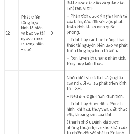
Biết được các đảo và quần đảo
lớn( tên, vị trí)
+ Phân tích được ý nghĩa kinh tế
Phát triển
của biển, đảo đối với việc phát
tổng hợp
triển kinh tế, an ninh quốc
kinh tế biển
phòng.
32
và bảo vệ tài
3
nguyên môi
+ Trình bày các hoạt động khai
trường biển
thác tài nguyên biển đảo và phát
– đảo
triển tổng hợp kinh tế biển.
+
Rèn luyện khả năng phân tích,
tổng hợp kiến thức.
Nhận biết vị trí địa lí và ý nghĩa
của nó đối với sự phát triển kinh
tế – XH.
+ Nêu được giới hạn, diện tích.
+ Trình bày được đặc điểm địa
hình, khí hậu, thủy văn, đất, thực
vất, khoáng sản của tỉnh
( thành phố ). Đánh giá được
những thuận lợi và khó khăn của
tự nhiên đối với phát triển kinh