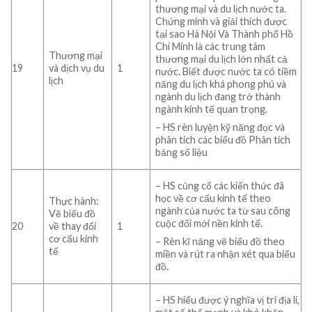
thương mại và du lịch nước ta.
Chứng minh và giải thích được
tại sao Hà Nội Và Thành phố Hồ
Chí Minh là các trung tâm
Thương mại
thương mại du lịch lớn nhất cả
19
và dịch vụ du
1
nước. Biết
được nước ta có tiềm
lịch
năng du lịch khá phong phú và
ngành du lịch đang trở thành
ngành kinh tế quan trọng.
– HS rèn luyện kỹ năng đọc và
phân tích các biểu đồ Phân tích
bảng số liệu
– HS củng cố các kiến thức đã
học về cơ cấu kinh tế theo
Thực hành:
ngành của nước ta từ sau công
Vẽ biểu đồ
cuộc đổi mới nền kinh tế.
20
về thay đổi
1
cơ cấu kinh
– Rèn kĩ năng vẽ biểu đồ theo
tế
miền và rút ra nhận xét qua biểu
đồ
.
– HS hiểu được ý nghĩa vị trí địa lí,