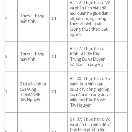
Bài 22: Thực hành: Vẽ
và phân tích biểu đồ
mối quan hệ giữa dân
Thước thẳng,
4
01
số, sản lượng lương
máy tính.
thực và bình quân
lương thực theo đầu
người
Bài 27: Thực hành:
Thước thẳng,
Kinh tế biển Bắc
5
01
máy tính.
Trung Bộ và Duyên
hải Nam Trung Bộ
Bài 30: Thực hành: So
Bản đồ kinh tế
sánh tình hình sản
của vùng
xuất cây công nghiệp
7
01
TD&MNBB,
lâu năm ở Trung du và
Tây Nguyên.
miền núi Bắc Bộ với
Tây Nguyên
Bài 37: Thực hành: Vẽ
và phân tích biểu đồ về
tình hình phát triển