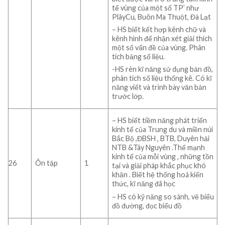
tế vùng của một số TP’ như
PlâyCu, Buôn Ma Thuột, Đà Lạt
– HS biết kết hợp kênh chữ và
kênh hình để nhận xét giải thích
một số vấn đề của vùng. Phân
tích bảng số liệu.
-HS rèn kĩ năng sử dụng bản đồ,
phân tích số liệu thống kê. Có kĩ
năng viết và trình bày văn bản
trước lớp.
– HS biết tiềm năng phát triển
kinh tế của Trung du và miền núi
Bắc Bộ ,ĐBSH , BTB, Duyên hải
NTB &Tây Nguyên .Thế mạnh
kinh tế của mỗi vùng , những tồn
26
Ôn tập
1
tại và giải pháp khắc phục khó
khăn . Biết hệ thống hoá kiến
thức, kĩ năng đã học
– HS có kỹ năng so sánh, vẽ biểu
đồ đường, đọc biểu đồ