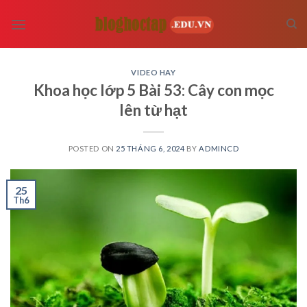
Skip
to
content
VIDEO HAY
Khoa học lớp 5 Bài 53: Cây con mọc
lên từ hạt
POSTED ON
25 THÁNG 6, 2024
BY
ADMINCD
25
Th6