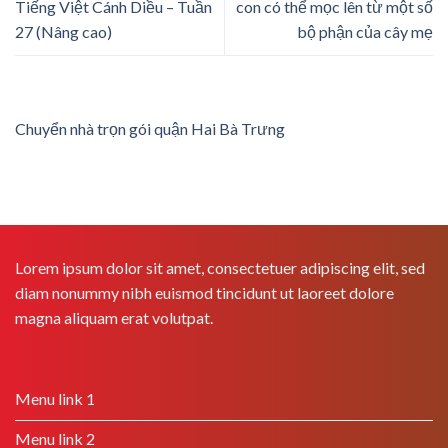
Tiếng Việt Cánh Diều – Tuần
con có thể mọc lên từ một số
27 (Nâng cao)
bộ phận của cây mẹ
Chuyển nhà trọn gói quận Hai Bà Trưng
Lorem ipsum dolor sit amet, consectetuer adipiscing elit, sed
diam nonummy nibh euismod tincidunt ut laoreet dolore
magna aliquam erat volutpat.
Menu link 1
Menu link 2