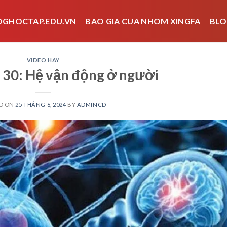
OGHOCTAP.EDU.VN
BAO GIA CUA NHOM XINGFA
BLO
VIDEO HAY
 30: Hệ vận động ở người
D ON
25 THÁNG 6, 2024
BY
ADMINCD