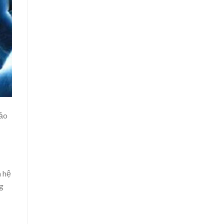
hảo
a hệ
ng