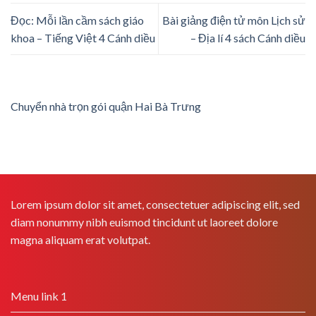
Đọc: Mỗi lần cầm sách giáo
Bài giảng điện tử môn Lịch sử
khoa – Tiếng Việt 4 Cánh diều
– Địa lí 4 sách Cánh diều
Chuyển nhà trọn gói quận Hai Bà Trưng
Lorem ipsum dolor sit amet, consectetuer adipiscing elit, sed
diam nonummy nibh euismod tincidunt ut laoreet dolore
magna aliquam erat volutpat.
Menu link 1