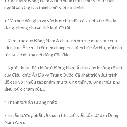
+ Các nước Đông Nam Á tiếp nhận nhiều chữ viết từ bên
ngoài và sáng tạo thành chữ viết của mình.
+ Văn học dân gian và văn học chữ viết có sự phát triển đa
dạng, phong phú về thể loại, đề tài…
– Kiến trúc của Đông Nam Á chịu ảnh hưởng mạnh mẽ của
kiến trúc Ấn Độ. Trên nền chung của kiến trúc Ấn Độ, mỗi dân
tộc lại có những nét riêng độc đáo.
– Nghệ thuật điêu khắc ở Đông Nam Á chịu ảnh hưởng rõ nét
của điêu khắc Ấn Độ và Trung Quốc, đã phát triển đạt trình
độ cao với nhiều tác phẩm như tượng thần, tượng Phật, phù
điêu, bức chạm nổi,…
* Thành tựu ấn tượng nhất:
– Em ấn tượng nhất về thành tựu chữ viết của cư dân Đông
Nam Á. Vì: