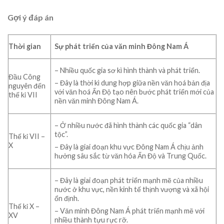
Gợi ý đáp án
Thời gian
Sự phát triển của văn minh Đông Nam Á
– Nhiều quốc gia sơ kì hình thành và phát triển.
Đầu Công
– Đây là thời kì dung hợp giữa nền văn hoá bản địa
nguyên đến
với văn hoá Ấn Độ tạo nên bước phát triển mới của
thế kỉ VII
nền văn minh Đông Nam Á.
– Ở nhiều nước đã hình thành các quốc gia “dân
tộc”.
Thế kỉ VII –
X
– Đây là giai đoạn khu vực Đông Nam Á chịu ảnh
hưởng sâu sắc từ văn hóa Ấn Độ và Trung Quốc.
– Đây là giai đoạn phát triển mạnh mẽ của nhiều
nước ở khu vực, nền kinh tế thịnh vượng và xã hội
ổn định.
Thế kỉ X –
– Văn minh Đông Nam Á phát triển mạnh mẽ với
XV
nhiều thành tựu rực rỡ.