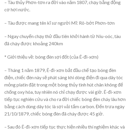
– Tàu thủy Phơn-tơn ra đời vào năm 1807, chạy bằng động
cơ hơi nước.
– Tàu được mang tên kĩ sư người Mĩ: Rô-bớt Phơn-tơn
– Ngay chuyến chạy thử đầu tiên khởi hành từ Niu-oóc, tàu
đã chạy được khoảng 240km
* Giới thiệu về: bóng đèn sợi đốt (của Ê-đi-xơn)
– Tháng 1 năm 1879, Ê-đi-xơn bắt đầu chế tạo bóng đèn
điện, chiếc đèn này sẽ phát sáng khi dòng điện đi qua dây tóc
mỏng platin đặt trong một bóng thủy tinh hút chân không để
chống oxy hóa, tuy nhiên nó chỉ chạy được vài giờ. Ê-đi-xơn
tiếp tục nghiên cứu và cho ra đời chiếc bóng đèn cháy lâu hơn
bằng cách dùng dây tóc là sợi vải tẩm carbon. Đến trưa ngày
21/10/1879, chiếc bóng đèn đã cháy được 45 giờ.
– Sau đó Ê-đi-xơn tiếp tục thực hiện nhiều thí nghiệm khác và