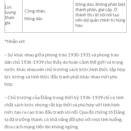
Đông đảo, không phân biệt
Lực
thành phần, giai cấp. Ở
Công nhân.
lượng
thành thị rất sôi nổi tạo
tham
Nông dân
nên đội quân chính trị hùng
gia
hậu
*Nhận xét
– Sự khác nhau giữa phong trào 1930-1931 và phong trào
dân chủ 1936-1939 cho thấy do hoàn cảnh thế giới và trong
nước khác nhau,nên chủ trương sách lược,hình thức tập hợp
lực lượng và hình thức đấu tranh phải khác nhau mới phù
hợp.
– Chủ trương của Đảng trong thời kỳ 1936-1939 chỉ có tính
chất sách lược nhưng rất kịp thời và phù hợp với tình hình
mới, tạo ra cao trào đấu tranh sôi nổi. Qua đó chứng tỏ Đảng
ta đã trưởng thành, có khả năng đối phó với mọi tình huống,
đưa cách mạng tiến lên không ngừng