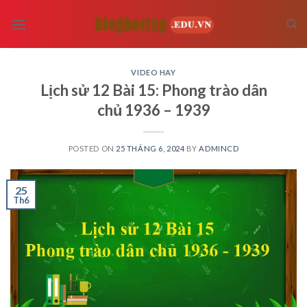
Skip
to
content
VIDEO HAY
Lịch sử 12 Bài 15: Phong trào dân
chủ 1936 – 1939
POSTED ON
25 THÁNG 6, 2024
BY
ADMINCD
25
Th6