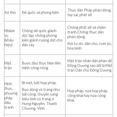
Thực dân Pháp phản động,
Kẻ thù
Đế quốc và phong kiến
tay sai, phát xít
Chống phát xít và chiến
Nhiệm
Chống đế quốc giành
tranh.Chống thực dân
vụ
độc lập, chống phong
phản động.
(khẩu
kiến giành ruộng đất cho
Đòi tự do, dân chủ, cơm áo,
hiệu)
dân cày
hòa bình
Mặt trận nhân dân phản đế
Mặt
Bước đầu thực hiện liên
Đông Dương sau đổi là Mặt
trận
minh công nông
trận Dân chủ Đông Dương.
Bí mật, bất hợp pháp.
Hình
thức,
Bạo động vũ trang như
Hợp pháp, nửa hợp pháp,
phương
bãi công, chuyển sang
công khai hay nửa công
pháp
biểu tình vũ trang ở
khai.
đấu
Hưng Nguyên, Thanh
tranh
Chương, Vinh