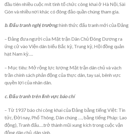
đầu tiên nhiều cuộc mít tinh tổ chức công khai ở Hà Nội, Sài
Gòn và nhiều nơi khác có đông đảo quần chúng tham gia.
b. Đấu tranh nghị trường:
hình thức đấu tranh mới của Đảng
– Đảng đưa người của Mặt trận Dân Chủ Đông Dương ra
ứng cử vào Viện dân biểu Bắc kỳ, Trung kỳ, Hội đồng quản
hạt Nam kỳ….
– Mục tiêu: Mở rộng lực lượng Mặt trận dân chủ và vạch
trần chính sách phản động của thực dân, tay sai, bênh vực
quyền lợi của nhân dân.
c. Đấu tranh trên lĩnh vực báo chí
– Từ 1937 báo chí công khai của Đảng bằng tiếng Việt: Tin
tức, Đời nay, Phổ Thông, Dân chúng …, bằng tiếng Pháp: Lao
động), Tranh đấu….trở thành mũi xung kích trong cuộc vận
động dân chủ, dân sinh.