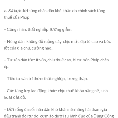
c. Xã hội:
đời sống nhân dân khó khăn do chính sách tăng
thuế của Pháp
– Công nhân: thất nghiệp, lương giảm.
– Nông dân: không đủ ruộng cày, chịu mức địa tô cao và bóc
lột của địa chủ, cường hào…
– Tư sản dân tộc: ít vốn, chịu thuế cao, bị tư bản Pháp chèn
ép.
– Tiểu tư sản trí thức: thất nghiệp, lương thấp.
– Các tầng lớp lao động khác: chịu thuế khóa nặng nề, sinh
hoạt đắt đỏ.
– Đời sống đa số nhân dân khó khăn nên hăng hái tham gia
đấu tranh đòi tự do, cơm áo dưới sự lãnh đạo của Đảng Cộng