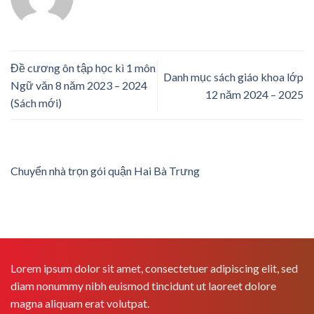
Đề cương ôn tập học kì 1 môn
Danh mục sách giáo khoa lớp
Ngữ văn 8 năm 2023 – 2024
12 năm 2024 – 2025
(Sách mới)
Chuyển nhà trọn gói quận Hai Bà Trưng
Lorem ipsum dolor sit amet, consectetuer adipiscing elit, sed
diam nonummy nibh euismod tincidunt ut laoreet dolore
magna aliquam erat volutpat.