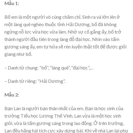
Mẫu 1:
Bố em là một người vô cùng chăm chỉ. Sinh ra và lớn lên ở
một làng quê nghèo thuộc tỉnh Hải Dương, bố đã không
ngừng nỗ lực vừa học vừa làm. Nhờ sự cố gắng ấy, bố trở
thành người đầu tiên trong làng đỗ đại học. Nhìn vào tấm
gương sáng ấy, em tự hứa sẽ rèn luyện thật tốt để được giỏi
giang như bố.
– Danh từ chung: “bố”, “làng quê”, “đại học”,…
– Danh từ riêng: “Hải Dương”.
Mẫu 2:
Bạn Lan là người bạn thân nhất của em. Bạn là học sinh của
trường Tiểu học Lương Thế Vinh. Lan vừa là một học sinh
giỏi, vừa là tấm gương sáng trong lao động. Ở trên trường,
Lan đều hăng hái tích cực xây dựng bài. Khi về nhà Lan lại phụ