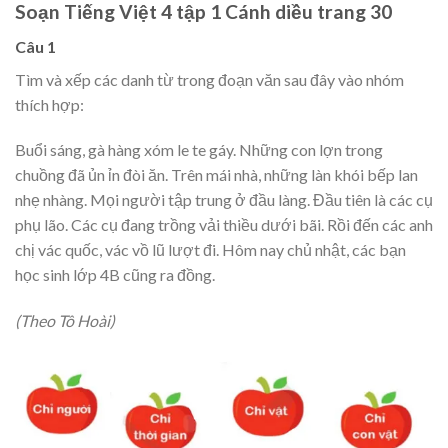
Soạn Tiếng Việt 4 tập 1 Cánh diều trang 30
Câu 1
Tìm và xếp các danh từ trong đoạn văn sau đây vào nhóm
thích hợp:
Buổi sáng, gà hàng xóm le te gáy. Những con lợn trong
chuồng đã ủn ỉn đòi ăn. Trên mái nhà, những làn khói bếp lan
nhẹ nhàng. Mọi người tập trung ở đầu làng. Đầu tiên là các cụ
phụ lão. Các cụ đang trồng vải thiều dưới bãi. Rồi đến các anh
chị vác quốc, vác vồ lũ lượt đi. Hôm nay chủ nhật, các bạn
học sinh lớp 4B cũng ra đồng.
(Theo Tô Hoài)