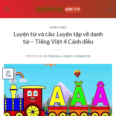
Skip
to
content
VIDEO HAY
Luyện từ và câu: Luyện tập về danh
từ – Tiếng Việt 4 Cánh diều
POSTED ON
25 THÁNG 6, 2024
BY
ADMINCD
25
Th6