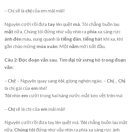
– Chị sẽ là
chị
của em mãi mãi!
Nguyên cười rồi đưa
tay
lên quệt
má
. Tôi chẳng buồn lau
mặt
nữa. Chúng tôi đứng như vậy nhìn ra
phía
xa sáng rực
ánh đèn
màu, xung quanh là
tiếng đàn
,
tiếng hát
khi xa, khi
gần chào mừng
mùa xuân
. Một
năm
mới bắt đầu.
Câu 2: Đọc đoạn văn sau. Tìm đại từ xưng hô trong đoạn
văn:
–
Chị
! – Nguyên quay sang
tôi
, giọng nghẹn ngào. –
Chị
…
Chị
là chị gái của
em
nhé!
Tôi
nhìn
em
cười trong hai hàng nước mắt kéo vệt trên má:
–
Chị
sẽ là chị của
em
mãi mãi!
Nguyên cười rồi đưa tay lên quệt má.
Tôi
chẳng buồn lau mặt
nữa.
Chúng tôi
đứng như vậy nhìn ra phía xa sáng rực ánh