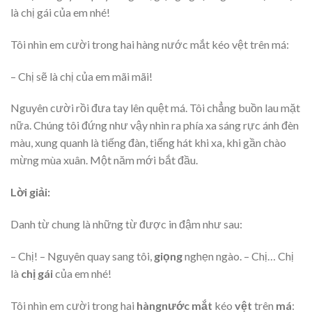
là chị gái của em nhé!
Tôi nhìn em cười trong hai hàng nước mắt kéo vệt trên má:
– Chị sẽ là chị của em mãi mãi!
Nguyên cười rồi đưa tay lên quệt má. Tôi chẳng buồn lau mặt
nữa. Chúng tôi đứng như vậy nhìn ra phía xa sáng rực ánh đèn
màu, xung quanh là tiếng đàn, tiếng hát khi xa, khi gần chào
mừng mùa xuân. Một năm mới bắt đầu.
Lời giải:
Danh từ chung là những từ được in đậm như sau:
– Chị! – Nguyên quay sang tôi,
giọng
nghẹn ngào. – Chị… Chị
là
chị gái
của em nhé!
Tôi nhìn em cười trong hai
hàng
nước mắt
kéo
vệt
trên
má
: