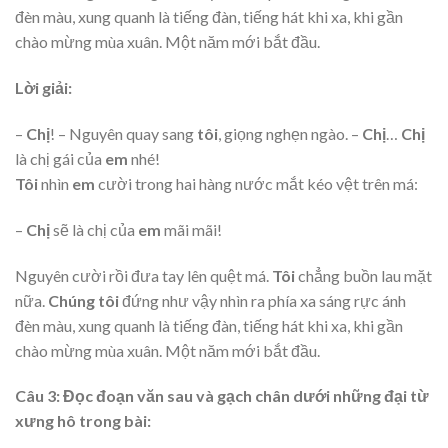
đèn màu, xung quanh là tiếng đàn, tiếng hát khi xa, khi gần
chào mừng mùa xuân. Một năm mới bắt đầu.
Lời giải:
–
Chị
! – Nguyên quay sang
tôi
, giọng nghẹn ngào. –
Chị
…
Chị
là chị gái của
em
nhé!
Tôi
nhìn
em
cười trong hai hàng nước mắt kéo vệt trên má:
–
Chị
sẽ là chị của
em
mãi mãi!
Nguyên cười rồi đưa tay lên quệt má.
Tôi
chẳng buồn lau mặt
nữa.
Chúng tôi
đứng như vậy nhìn ra phía xa sáng rực ánh
đèn màu, xung quanh là tiếng đàn, tiếng hát khi xa, khi gần
chào mừng mùa xuân. Một năm mới bắt đầu.
Câu 3: Đọc đoạn văn sau và gạch chân dưới những đại từ
xưng hô trong bài: