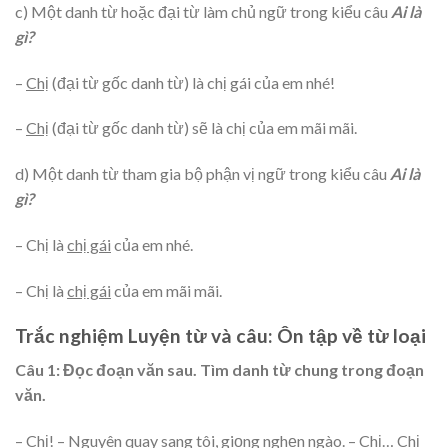
c) Một danh từ hoặc đại từ làm chủ ngữ trong kiểu câu
Ai là
gì?
–
Chị
(đại từ gốc danh từ) là chị gái của em nhé!
–
Chị
(đại từ gốc danh từ) sẽ là chị của em mãi mãi.
d) Một danh từ tham gia bộ phận vị ngữ trong kiểu câu
Ai là
gì?
– Chị là
chị gái
của em nhé.
– Chị là
chị gái
của em mãi mãi.
Trắc nghiệm Luyện từ và câu: Ôn tập về từ loại
Câu 1: Đọc đoạn văn sau. Tìm danh từ chung trong đoạn
văn.
– Chị! – Nguyên quay sang tôi, giọng nghẹn ngào. – Chị… Chị