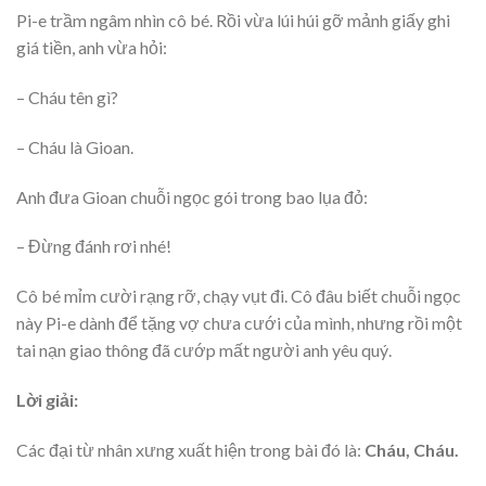
Pi-e trầm ngâm nhìn cô bé. Rồi vừa lúi húi gỡ mảnh giấy ghi
giá tiền, anh vừa hỏi:
– Cháu tên gì?
– Cháu là Gioan.
Anh đưa Gioan chuỗi ngọc gói trong bao lụa đỏ:
– Đừng đánh rơi nhé!
Cô bé mỉm cười rạng rỡ, chạy vụt đi. Cô đâu biết chuỗi ngọc
này Pi-e dành để tặng vợ chưa cưới của mình, nhưng rồi một
tai nạn giao thông đã cướp mất người anh yêu quý.
Lời giải:
Các đại từ nhân xưng xuất hiện trong bài đó là:
Cháu, Cháu.