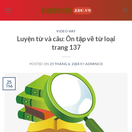
Skip
to
content
VIDEO HAY
Luyện từ và câu: Ôn tập về từ loại
trang 137
POSTED ON
25 THÁNG 6, 2024
BY
ADMINCD
25
Th6