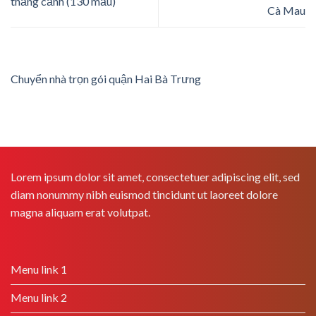
thắng cảnh (130 mẫu)
Cà Mau
Chuyển nhà trọn gói quận Hai Bà Trưng
Lorem ipsum dolor sit amet, consectetuer adipiscing elit, sed
diam nonummy nibh euismod tincidunt ut laoreet dolore
magna aliquam erat volutpat.
Menu link 1
Menu link 2