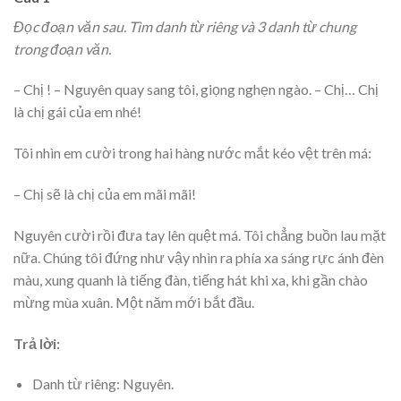
Đọc đoạn văn sau. Tìm danh từ riêng và 3 danh từ chung
trong đoạn văn.
– Chị ! – Nguyên quay sang tôi, giọng nghẹn ngào. – Chị… Chị
là chị gái của em nhé!
Tôi nhìn em cười trong hai hàng nước mắt kéo vệt trên má:
– Chị sẽ là chị của em mãi mãi!
Nguyên cười rồi đưa tay lên quệt má. Tôi chẳng buồn lau mặt
nữa. Chúng tôi đứng như vậy nhìn ra phía xa sáng rực ánh đèn
màu, xung quanh là tiếng đàn, tiếng hát khi xa, khi gần chào
mừng mùa xuân. Một năm mới bắt đầu.
Trả lời:
Danh từ riêng: Nguyên.