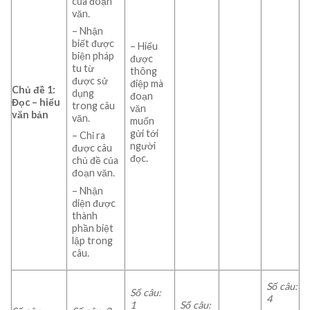
của đoạn
văn.
– Nhận
biết được
– Hiểu
biện pháp
được
tu từ
thông
được sử
điệp mà
Chủ đề 1:
dụng
đoạn
Đọc
– hiểu
trong câu
văn
văn bản
văn.
muốn
gửi tới
– Chỉ ra
người
được câu
đọc.
chủ đề của
đoạn văn.
– Nhận
diện được
thành
phần biệt
lập trong
câu.
Số câu:
Số câu:
4
1
Số câu: