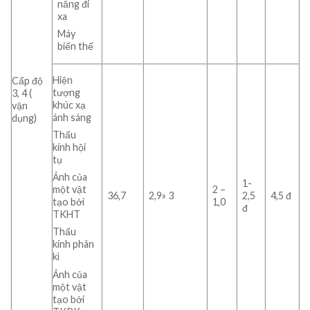
năng đi
xa
Máy
biến thế
Hiện
Cấp độ
tượng
3, 4 (
khúc xạ
vận
ánh sáng
dụng)
Thấu
kính hội
tụ
Ảnh của
1-
2 –
một vật
36,7
2,9» 3
2,5
4,5 đ
1,0
tạo bởi
đ
TKHT
Thấu
kính phân
kì
Ảnh của
một vật
tạo bởi