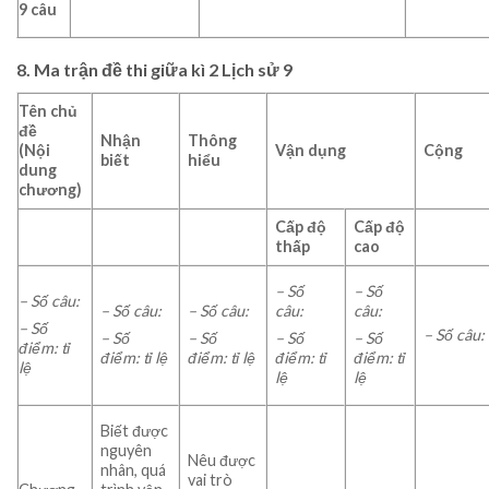
9 câu
8. Ma trận đề thi giữa kì 2 Lịch sử 9
Tên chủ
đề
Nhận
Thông
(Nội
Vận dụng
Cộng
biết
hiểu
dung
chương)
Cấp độ
Cấp độ
thấp
cao
– Số
– Số
– Số câu:
– Số câu:
– Số câu:
câu:
câu:
– Số
– Số câu:
– Số
– Số
– Số
– Số
điểm: tỉ
điểm: tỉ lệ
điểm: tỉ lệ
điểm: tỉ
điểm: tỉ
lệ
lệ
lệ
Biết được
nguyên
Nêu được
nhân, quá
vai trò