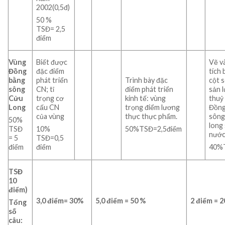
2002(0,5đ)
50 %
TSĐ= 2,5
điểm
Vùng
Biết được
Vẽ v
Đồng
đặc điểm
tích 
bằng
phát triển
Trình bày đặc
cột 
sông
CN; tỉ
điểm phát triển
sản 
Cửu
trọng cơ
kinh tế: vùng
thuỷ
Long
cấu CN
trọng điểm lương
Đồng
của vùng
thực thực phẩm.
sông
50%
long 
TSĐ
10%
50%TSĐ=2,5điểm
nướ
= 5
TSĐ=0,5
điểm
điểm
40%
TSĐ
10
điểm)
3,0 điểm= 30%
5,0 điểm = 50 %
2 điểm = 2
Tổng
số
câu: