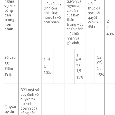
nghĩa
quyền và
một số quy
kiến
vụ của
nghĩa vụ
định của
thức đã
công
cơ bản
pháp luật
học giải
dân
của bản
nước ta về
quyết
trong
thân
2
hôn nhân.
vấn đề
hôn
trong việc
đặt ra
4
nhân.
chấp hành
luật hôn
40%
nhân và
gia đình,
1
Số câu
(c9
1 c5
(c9
ý b)
Số
ý a)
1
điểm
1,5
1,5
10%
Tỉ lệ
15%
15%
Biết một số
quy định về
quyền tự
do kinh
Quyền
doanh của
tự do
công dân.