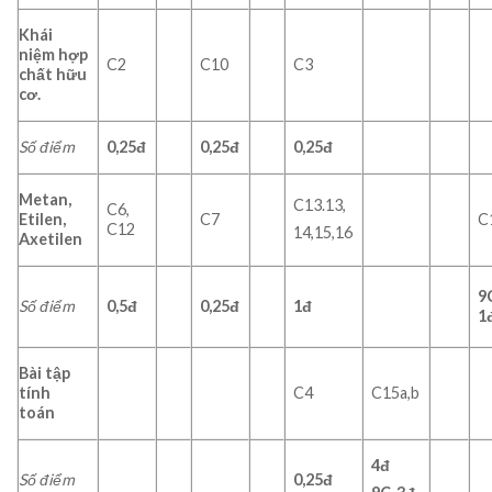
Kh
á
i
niệm
hợp
C2
C10
C3
chất
hữu
c
ơ.
Số điểm
0,25đ
0,25đ
0,25đ
Metan
,
C13.13,
C6,
Etilen,
C7
C
C12
14,15,16
Axetilen
9
Số điểm
0,5đ
0,25đ
1đ
1
Bài tập
tính
C4
C15a,b
toán
4đ
Số điểm
0,25đ