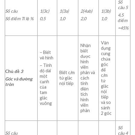
Số
câu 5
Số câu
1(3c)
1(3a)
2(4ab)
1(3b)
4,5
Số điểm Tỉ lệ %
0,5
1,0
2,0
1,0
điểm
=45%
Vận
Nhận
dụng
biết
– Biết
cung
được
vẽ hình
chứa
hình
góc
– Tính
viên
để
độ dài
Chủ đề
3
Biết c/m
phân và
c/m
một
tứ giác
cách
Góc và đường
tứ
cạnh
nội tiếp
tính
tròn
giác
của
diện
nội
tam
tích
tiếp
giác
hình
và so
vuông
viên
sánh
phân
2 góc
Số
Số câu
câu 4