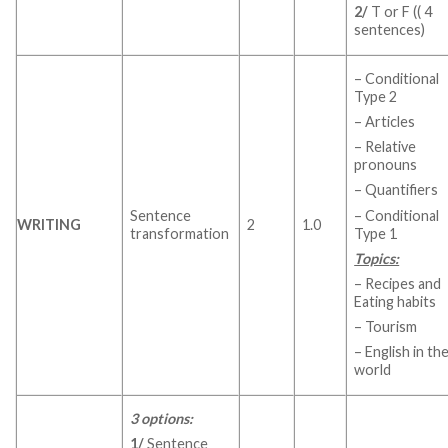
2/
T or F (( 4
sentences)
– Conditional
Type 2
– Articles
– Relative
pronouns
– Quantifiers
– Conditional
Sentence
WRITING
2
1.0
Type 1
transformation
Topics:
– Recipes and
Eating habits
– Tourism
– English in th
world
3 options:
1/
Sentence