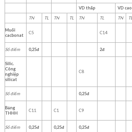
VD
thấp
VD
cao
TN
TL
TN
TL
TN
TL
TN
T
Muối
C5
C14
cacbonat
Số điểm
0,25đ
2đ
Silic.
Công
C8
nghiệp
silicat
Số điểm
0,25đ
Bảng
C11
C1
C9
THHH
Số điểm
0,25đ
0,25đ
0,25đ