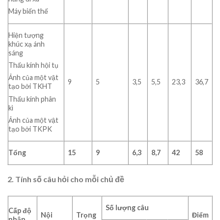
Máy biến thế
Hiện tượng
khúc xạ ánh
sáng
Thấu kính hội tụ
Ảnh của một vật
9
5
3,5
5,5
23,3
36,7
tạo bởi TKHT
Thấu kính phân
kì
Ảnh của một vật
tạo bởi TKPK
Tổng
15
9
6,3
8,7
42
58
2. Tính số câu hỏi cho mỗi chủ đề
Số lượng câu
Cấp độ
Nội
Trọng
Điểm
nhận