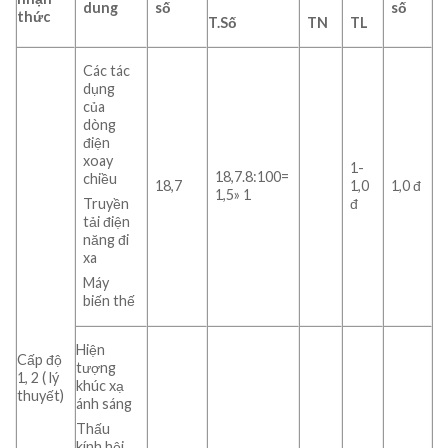
dung
số
số
thức
T.Số
TN
TL
Các tác
dụng
của
dòng
điện
xoay
1-
18,7.8:100=
chiều
18,7
1,0
1,0 đ
1,5» 1
đ
Truyền
tải điện
năng đi
xa
Máy
biến thế
Hiện
Cấp độ
tượng
1, 2 ( lý
khúc xạ
thuyết)
ánh sáng
Thấu
kính hội