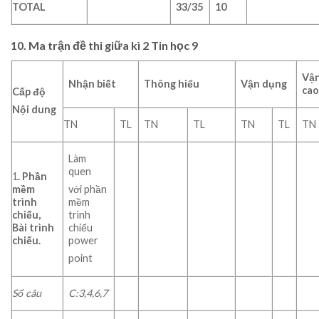
TOTAL
33/35
10
10. Ma trận đề thi giữa kì 2 Tin học 9
Vậ
Nhận biết
Thông hiểu
Vận dụng
ca
Cấp độ
Nội dung
TN
TL
TN
TL
TN
TL
TN
Làm
quen
1
. Phần
mềm
với phần
trình
mềm
chiếu,
trình
Bài trình
chiếu
chiếu.
power
point
Số câu
C:3,4,6,7