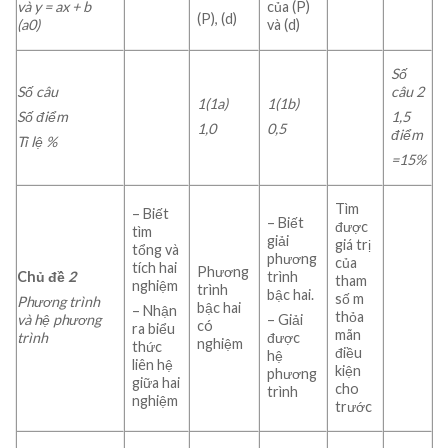
của (P)
và y = ax + b
(P), (d)
và (d)
(a
0)
Số
Số câu
câu 2
1(1a)
1(1b)
Số điểm
1,5
1,0
0,5
điểm
Tỉ lệ %
=15%
Tìm
– Biết
– Biết
được
tìm
giải
giá trị
tổng và
phương
của
tích hai
Phương
Chủ đề
2
trình
tham
nghiệm
trình
bậc hai.
số m
Phương trình
bậc hai
– Nhận
thỏa
và hệ phương
– Giải
có
ra biểu
mãn
trình
được
nghiệm
thức
điều
hệ
liên hệ
kiện
phương
giữa hai
cho
trình
nghiệm
trước