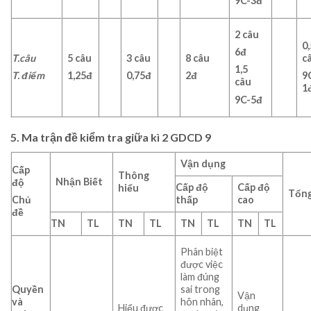
9C-3đ
2 câu
0,
6đ
T.
câu
5 câu
3 câu
8 câu
c
1,5
T.
điểm
1,25đ
0,75đ
2đ
9
câu
1
9C-5đ
5. Ma trận đề kiểm tra giữa kì 2 GDCD 9
Vận dụng
Cấp
Thông
Nhận Biết
độ
Cấp độ
Cấp độ
hiểu
Tổn
thấp
cao
Chủ
đề
TN
TL
TN
TL
TN
TL
TN
TL
Phân biệt
được việc
làm đúng
Quyền
sai trong
Vận
và
hôn nhân,
Hiểu được
dụng