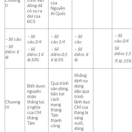
Chương
trình vận
của
II
đông để
Nguyễn
có sự ra
Aí Quốc
đời của
ĐCS
– Số
– Số
– Số
– Số
– Số câu:
câu:3/4
câu:2/4
câu:1/4
câu:
– Số
Số
– Số
– Số
– Số
điểm: tỉ
điểm:1.5
điểm:1 tỉ
điểm:0,5
điểm: tỉ
lệ
lệ10%
tỉ lệ5%
lệ
Tỉ lệ:15%
Khẳng
định sự
Quá trình
Biết được
đúng
vận động,
nguyên
đắn quá
tiến tới
nhân
trình
cách
Chương
thắng lợi,
lãnh đạo
mạng
III
ý nghĩa
CM của
tháng
của CM
Đảng là
Tám
tháng
sáng
thành
Tám
suốt,
công
đúng