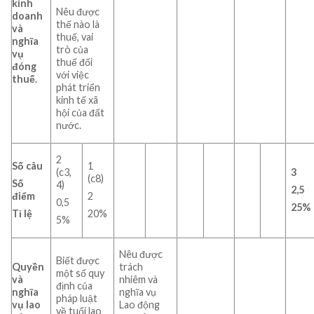
kinh
Nêu được
doanh
thế nào là
và
thuế, vai
nghĩa
trò của
vụ
thuế đối
đóng
với việc
thuế.
phát triển
kinh tế xã
hội của đất
nước.
2
Số câu
1
(c3,
3
(c8)
Số
4)
2,5
điểm
2
0,5
25%
Tỉ lệ
20%
5%
Nêu được
Biết được
Quyền
trách
một số quy
và
nhiêm và
định của
nghĩa
nghĩa vụ
pháp luật
vụ lao
Lao động
về tuổi lao