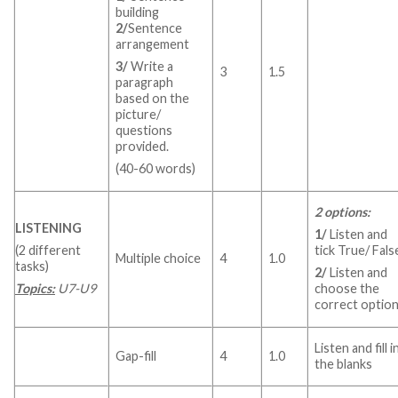
building
2/
Sentence
arrangement
3/
Write a
3
1.5
paragraph
based on the
picture/
questions
provided.
(40-60 words)
2 options:
LISTENING
1/
Listen and
(2 different
tick True/ Fals
Multiple choice
4
1.0
tasks)
2/
Listen and
Topics:
U7-U9
choose the
correct optio
Listen and fill i
Gap-fill
4
1.0
the blanks