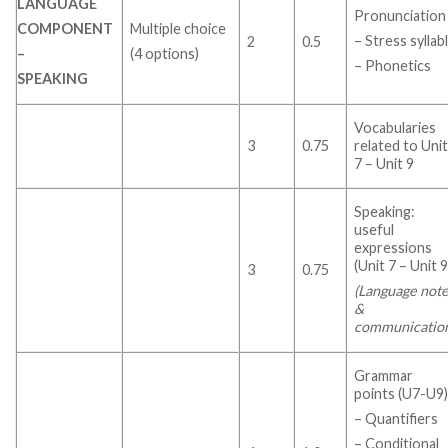
LANGUAGE
Pronunciation
Multiple choice
COMPONENT
– Stress syllab
2
0.5
(4 options)
–
– Phonetics
SPEAKING
Vocabularies
3
0.75
related to Uni
7 – Unit 9
Speaking:
useful
expressions
(Unit 7 – Unit 9
3
0.75
(Language not
&
communicatio
Grammar
points (U7-U9
– Quantifiers
– Conditional