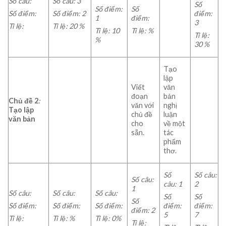
Số câu:
Số câu:
3
Số
Số điểm:
Số
Số điểm:
Số điểm:
2
điểm:
1
điểm
:
3
Tỉ lệ:
Tỉ lệ:
20
%
Tỉ lệ:
10
Tỉ lệ: %
Tỉ lệ:
%
30
%
Tạo
lập
Viết
văn
đoạn
bản
Chủ đề 2
:
văn với
nghị
Tạo lập
chủ đề
luận
văn bản
cho
về một
sẵn.
tác
phẩm
thơ.
Số
Số câu:
Số câu:
câu:
1
2
1
Số câu:
Số câu:
Số câu:
Số
Số
Số
Số điểm:
Số điểm:
Số điểm:
điểm:
điểm:
điểm:
2
5
7
Tỉ lệ:
Tỉ lệ: %
Tỉ lệ: 0%
Tỉ lệ: