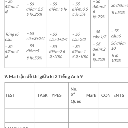
– Số
– Số
– Số
– Số
– Số
Số điểm:
điểm: tỉ
điểm:2
điểm: 2,5
điểm: tỉ lệ
điểm:0,5
lệ
tỉ
Tỉ l:50%
tỉ lệ:25%
tỉ lệ:5%
lệ:20%
– Số
– Số
– Số
Tổng số
– Số
– Số
câu:6
câu:1/3
câu:3+2/4
câu:
câu:1+2/4
câu:2/3
Số điểm
– Số
– Số
– Số
– Số
– Số
10
điểm:2
điểm:5
điểm: tỉ
điểm:2 tỉ
điểm: 1
tỉ
Tỉ lệ
lệ
lệ:20%
tỉ lệ:10%
tỉ lệ:50%
lệ:20%
100%
9. Ma trận đề thi giữa kì 2 Tiếng Anh 9
No.
of
TEST
TASK TYPES
Mark
CONTENTS
Ques