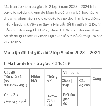
Ma trận đề kiểm tra giữa kì 2 lớp 9 năm 2023 – 2024 trình
bày các nội dung trong đề kiểm tra đó là ra ở bài học nào, ở
chương, phần nào, ra ở cấp độ (các cấp độ: nhận biết, thông
hiểu, vận dụng). Vậy sau đây là Ma trận đề thi giữa kì 2 lớp 9
mời các bạn cùng tải tại đây. Bên cạnh đó các bạn xem thêm
bộ đề thi giữa học kì 2 môn Ngữ văn lớp 9, bộ đề thi giữa học
kì 2 Toán 9.
Ma trận đề thi giữa kì 2 lớp 9 năm 2023 – 2024
1. Ma trận đề kiểm tra giữa kì 2 Toán 9
Cấp độ
Vận dụng
Tên
chủ đề
Nhận
Thông
Cộng
Cấp độ
Cấp
(nội
biết
hiểu
thấp
độ cao
dung,chương…)
Chủ đề
1
Biết tìm
Biết vẽ
giao
đồ thị
2
Hàm số y = ax
điểm
của