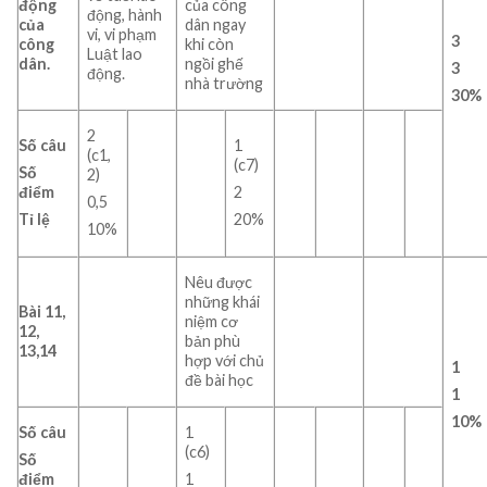
động
của công
động, hành
của
dân ngay
vi, vi phạm
3
công
khi còn
Luật lao
dân.
ngồi ghế
3
động.
nhà trường
30%
2
Số câu
1
(c1,
(c7)
Số
2)
điểm
2
0,5
Tỉ lệ
20%
10%
Nêu được
những khái
Bài 11,
niệm cơ
12,
bản phù
13,14
hợp với chủ
1
đề bài học
1
10%
Số câu
1
(c6)
Số
điểm
1