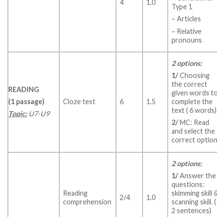
4
1.0
Type 1
– Articles
– Relative
pronouns
2 options:
1/
Choosing
the correct
READING
given words t
Cloze test
6
1.5
(1 passage)
complete the
text ( 6 words)
Topic:
U7-U9
2/
MC: Read
and select the
correct optio
2 options:
1/
Answer the
questions:
Reading
skimming skill 
2/4
1.0
comprehension
scanning skill. (
2 sentences)