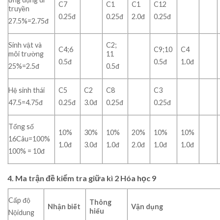
C7
C1
C1
C12
truyền
0.25đ
0.25đ
2.0đ
0.25đ
27.5%=2.75đ
Sinh vật và
C2;
C4;6
C9;10
C4
môi trường
11
0.5đ
0.5đ
1.0đ
25%=2.5đ
0.5đ
Hệ sinh thái
C5
C2
C8
C3
47.5=4.75đ
0.25đ
3.0đ
0.25đ
0.25đ
Tổng số
10%
30%
10%
20%
10%
10%
16Câu=100%
1.0đ
3.0đ
1.0đ
2.0đ
1.0đ
1.0đ
100% = 10đ
4. Ma trận đề kiểm tra giữa kì 2 Hóa học 9
Cấp độ
Thông
Nhận biết
Vận dụng
hiểu
Nộidung