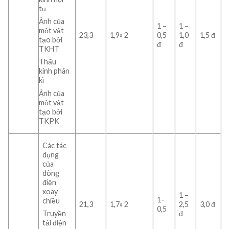
tụ
Ảnh của
1 –
1 –
một vật
23,3
1,9» 2
0,5
1,0
1,5 đ
tạo bởi
đ
đ
TKHT
Thấu
kính phân
kì
Ảnh của
một vật
tạo bởi
TKPK
Các tác
dụng
của
dòng
điện
xoay
1 –
1-
chiều
21,3
1,7» 2
2,5
3,0 đ
0,5
đ
Truyền
tải điện