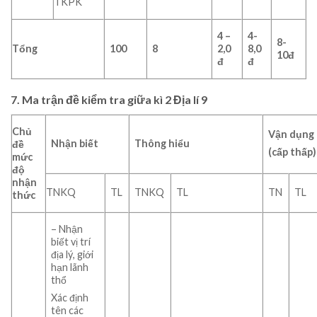
TKPK
4 –
4-
8-
Tổng
100
8
2,0
8,0
10đ
đ
đ
7. Ma trận đề kiểm tra giữa kì 2 Địa lí 9
Chủ
Vận dụng
Nhận biết
Thông hiểu
đề
(cấp thấp)
mức
độ
nhận
TNKQ
TL
TNKQ
TL
TN
TL
thức
– Nhận
biết vị trí
địa lý, giới
hạn lãnh
thổ
Xác định
tên các