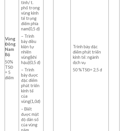
tỉnh/ t.
phố trong
vùng kinh
tế trọng
điểm phía
nam(0,5 đ)
– Trình
Vùng
bày điều
Đông
Trình bày đặc
kiện tự
Nam
điểm phát triển
nhiên
Bộ
kinh tế: ngành
vùng(khí
50%
dịch vụ
hậu)(0,5 đ)
TSĐ
50 %TSĐ= 2,5 đ
– Trình
= 5
bày được
điểm
đặc điểm
phát triển
kinh tế
của
vùng(1,0đ)
– Biết
được mật
độ dân số
của vùng
năm