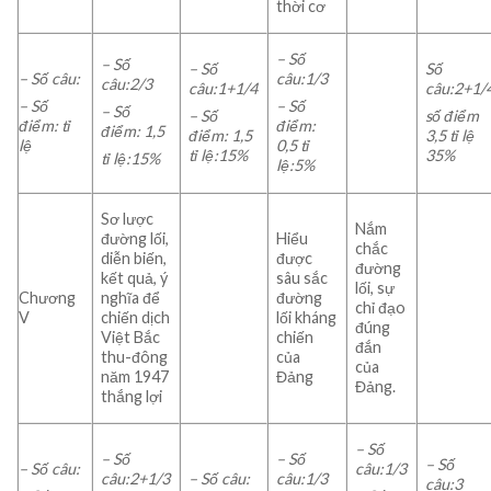
thời cơ
– Số
– Số
– Số
Số
– Số câu:
câu:1/3
câu:2/3
câu:1+1/4
câu:2+1/
– Số
– Số
– Số
– Số
số điểm
điểm: tỉ
điểm:
điểm: 1,5
điểm: 1,5
3,5 tỉ lệ
lệ
0,5 tỉ
tỉ lệ:15%
35%
tỉ lệ:15%
lệ:5%
Sơ lược
Nắm
đường lối,
Hiểu
chắc
diễn biến,
được
đường
kết quả, ý
sâu sắc
lối, sự
Chương
nghĩa để
đường
chỉ đạo
V
chiến dịch
lối kháng
đúng
Việt Bắc
chiến
đắn
thu-đông
của
của
năm 1947
Đảng
Đảng.
thắng lợi
– Số
– Số
– Số
– Số
– Số câu:
câu:1/3
câu:2+1/3
– Số câu:
câu:1/3
câu:3