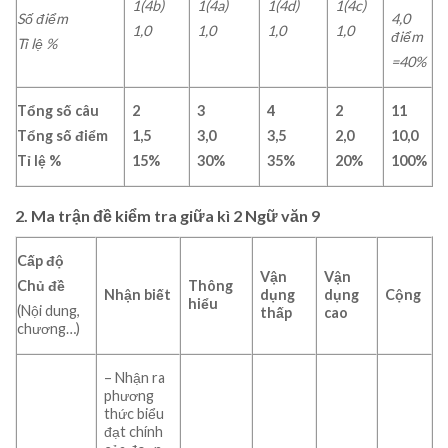
1(4b)
1(4a)
1(4d)
1(4c)
Số điểm
4,0
1,0
1,0
1,0
1,0
điểm
Tỉ lệ %
=40%
Tổng số câu
2
3
4
2
11
Tổng số điểm
1,5
3,0
3,5
2,0
10,0
Tỉ lệ %
15%
30%
35%
20%
100%
2. Ma trận đề kiểm tra giữa kì 2 Ngữ văn 9
Cấp độ
Vận
Vận
Thông
Chủ đề
Nhận biết
dụng
dụng
Cộng
hiểu
(Nội dung,
thấp
cao
chương…)
– Nhận ra
phương
thức biểu
đạt chính