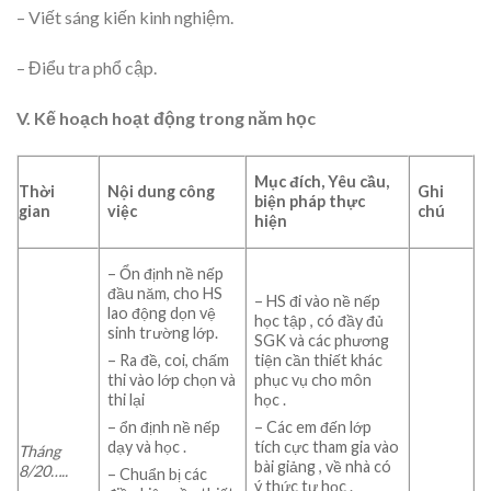
– Viết sáng kiến kinh nghiệm.
– Điểu tra phổ cập.
V. Kế hoạch hoạt động trong năm học
Mục đích, Yêu cầu,
Thời
Nội dung công
Ghi
biện pháp thực
gian
việc
chú
hiện
– Ổn định nề nếp
đầu năm, cho HS
– HS đi vào nề nếp
lao động dọn vệ
học tập , có đầy đủ
sinh trường lớp.
SGK và các phương
tiện cần thiết khác
– Ra đề, coi, chấm
phục vụ cho môn
thi vào lớp chọn và
học .
thi lại
– Các em đến lớp
– ổn định nề nếp
tích cực tham gia vào
dạy và học .
Tháng
bài giảng , về nhà có
8/
20…..
– Chuẩn bị các
ý thức tự học .