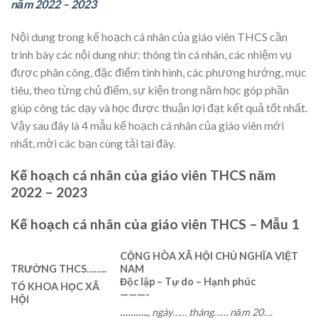
năm 2022 – 2023
Nội dung trong kế hoạch cá nhân của giáo viên THCS cần
trình bày các nội dung như: thông tin cá nhân, các nhiệm vụ
được phân công, đặc điểm tình hình, các phương hướng, mục
tiêu, theo từng chủ điểm, sự kiện trong năm học góp phần
giúp công tác dạy và học được thuận lợi đạt kết quả tốt nhất.
Vậy sau đây là 4 mẫu kế hoạch cá nhân của giáo viên mới
nhất, mời các bạn cùng tải tại đây.
Kế hoạch cá nhân của giáo viên THCS năm
2022 – 2023
Kế hoạch cá nhân của giáo viên THCS – Mẫu 1
CỘNG HÒA XÃ HỘI CHỦ NGHĨA VIỆT
TRƯỜNG THCS
……..
NAM
Độc lập – Tự do – Hạnh phúc
TỔ KHOA HỌC XÃ
———-
HỘI
………..
, ngày
……
tháng
……
năm 20….