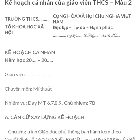
Kế hoạch cá nhân của giáo viên THCS – Mẫu 2
CỘNG HÒA XÃ HỘI CHỦ NGHĨA VIỆT
TRƯỜNG THCS
……..
NAM
TỔ KHOA HỌC XÃ
Độc lập – Tự do – Hạnh phúc.
HỘI
………..
, ngày
……
tháng
……
năm 20….
KẾ HOẠCH CÁ NHÂN
Năm học 20…. – 20…..
Giáo viên: ……….………..
Chuyên môn: Mĩ thuật
Nhiệm vụ: Dạy MT 6,7,8,9 . Chủ nhiệm: 7B
A. CĂN CỨ XÂY DỰNG KẾ HOẠCH
– Chương trình Giáo dục phổ thông ban hành kèm theo
Quyết định số 16/2006/QĐ-BGDĐT ngày 05/5/2006 của Bộ