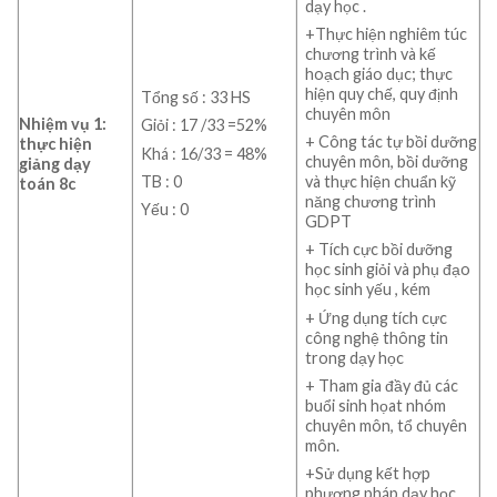
dạy học .
+Thực hiện nghiêm túc
chương trình và kế
hoạch giáo dục; thực
hiện quy chế, quy định
Tổng số : 33 HS
chuyên môn
Nhiệm vụ 1:
Giỏi : 17 /33 =52%
+ Công tác tự bồi dưỡng
thực hiện
Khá : 16/33 = 48%
chuyên môn, bồi dưỡng
giảng dạy
TB : 0
và thực hiện chuẩn kỹ
toán 8c
năng chương trình
Yếu : 0
GDPT
+ Tích cực bồi dưỡng
học sinh giỏi và phụ đạo
học sinh yếu , kém
+ Ứng dụng tích cực
công nghệ thông tin
trong dạy học
+ Tham gia đầy đủ các
buổi sinh họat nhóm
chuyên môn, tổ chuyên
môn.
+Sử dụng kết hợp
phương pháp dạy học