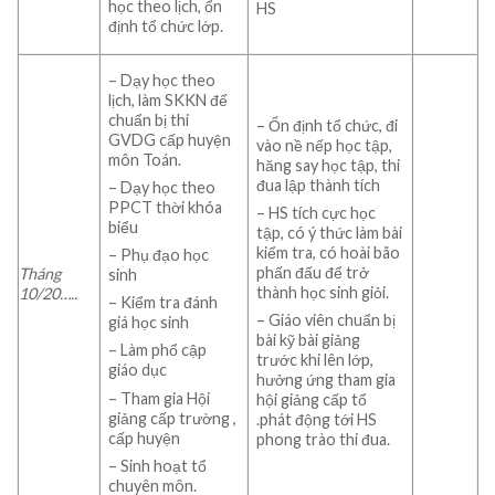
học theo lịch, ổn
HS
định tổ chức lớp.
– Dạy học theo
lịch, làm SKKN để
chuẩn bị thi
– Ổn định tổ chức, đi
GVDG cấp huyện
vào nề nếp học tập,
môn Toán.
hăng say học tập, thi
đua lập thành tích
– Dạy học theo
PPCT thời khóa
– HS tích cực học
biểu
tập, có ý thức làm bài
kiểm tra, có hoài bão
– Phụ đạo học
phấn đấu để trở
Tháng
sinh
thành học sinh giỏi.
10/
20…..
– Kiểm tra đánh
– Giáo viên chuẩn bị
giá học sinh
bài kỹ bài giảng
– Làm phổ cập
trước khi lên lớp,
giáo dục
hưởng ứng tham gia
– Tham gia Hội
hội giảng cấp tổ
giảng cấp trường ,
.phát động tới HS
cấp huyện
phong trào thi đua.
– Sinh hoạt tổ
chuyên môn.