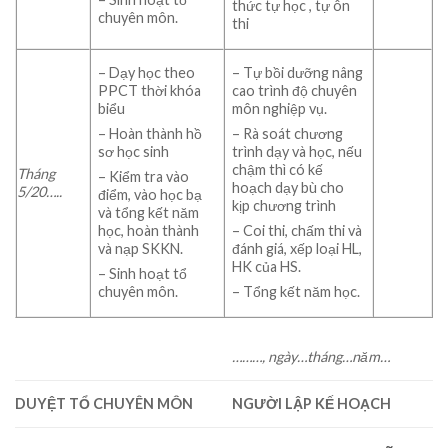
thức tự học , tự ôn
chuyên môn.
thi
– Dạy học theo
– Tự bồi dưỡng nâng
PPCT thời khóa
cao trình độ chuyên
biểu
môn nghiệp vụ.
– Hoàn thành hồ
– Rà soát chương
sơ học sinh
trình dạy và học, nếu
chậm thì có kế
Tháng
– Kiểm tra vào
hoạch dạy bù cho
5/
20…..
điểm, vào học bạ
kịp chương trình
và tổng kết năm
học, hoàn thành
– Coi thi, chấm thi và
và nạp SKKN.
đánh giá, xếp loại HL,
HK của HS.
– Sinh hoạt tổ
chuyên môn.
– Tổng kết năm học.
………, ngày…tháng…năm…
DUYỆT TỔ CHUYÊN MÔN
NGƯỜI LẬP KẾ HOẠCH