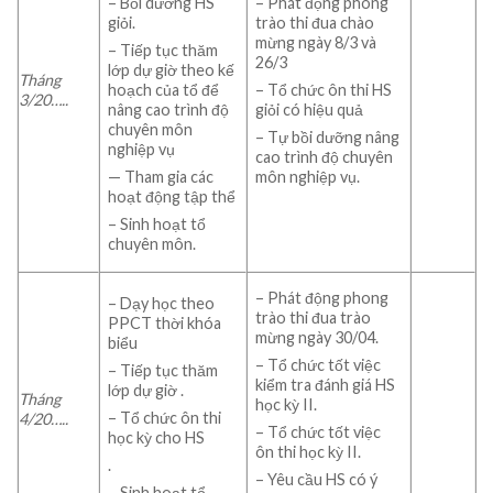
– Phát động phong
– Bồi dưỡng HS
trào thi đua chào
giỏi.
mừng ngày 8/3 và
– Tiếp tục thăm
26/3
lớp dự giờ theo kế
Tháng
– Tổ chức ôn thi HS
hoạch của tổ để
3/
20…..
giỏi có hiệu quả
nâng cao trình độ
chuyên môn
– Tự bồi dưỡng nâng
nghiệp vụ
cao trình độ chuyên
môn nghiệp vụ.
— Tham gia các
hoạt động tập thể
– Sinh hoạt tổ
chuyên môn.
– Phát động phong
– Dạy học theo
trào thi đua trào
PPCT thời khóa
mừng ngày 30/04.
biểu
– Tổ chức tốt việc
– Tiếp tục thăm
kiểm tra đánh giá HS
lớp dự giờ .
Tháng
học kỳ II.
– Tổ chức ôn thi
4/
20…..
– Tổ chức tốt việc
học kỳ cho HS
ôn thi học kỳ II.
.
– Yêu cầu HS có ý
– Sinh hoạt tổ