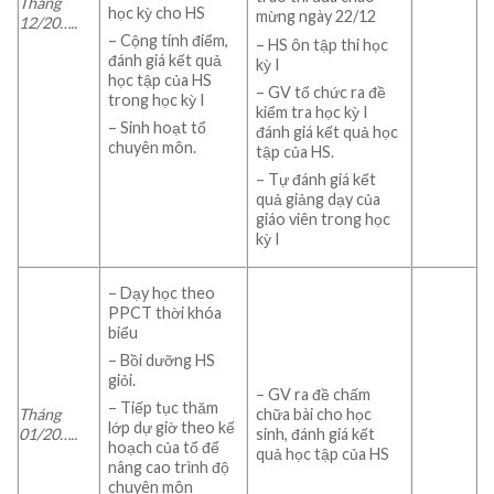
Tháng
học kỳ cho HS
mừng ngày 22/12
12/
20…..
– Cộng tính điểm,
– HS ôn tập thi học
đánh giá kết quả
kỳ I
học tập của HS
– GV tổ chức ra đề
trong học kỳ I
kiểm tra học kỳ I
– Sinh hoạt tổ
đánh giá kết quả học
chuyên môn.
tập của HS.
– Tự đánh giá kết
quả giảng dạy của
giáo viên trong học
kỳ I
– Dạy học theo
PPCT thời khóa
biểu
– Bồi dưỡng HS
giỏi.
– GV ra đề chấm
– Tiếp tục thăm
Tháng
chữa bài cho học
lớp dự giờ theo kế
01/
20…..
sinh, đánh giá kết
hoạch của tổ để
quả học tập của HS
nâng cao trình độ
chuyên môn