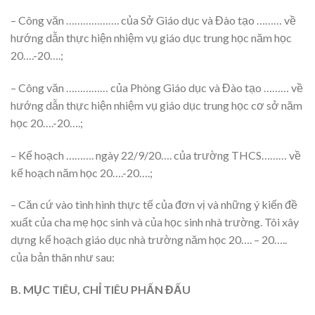
– Công văn ………………. của Sở Giáo dục và Đào tạo ……… về
hướng dẫn thực hiện nhiệm vụ giáo dục trung học năm học
20….-20….;
– Công văn …………… của Phòng Giáo dục và Đào tạo ……… về
hướng dẫn thực hiện nhiệm vụ giáo dục trung học cơ sở năm
học 20….-20….;
– Kế hoạch ………. ngày 22/9/20…. của trường THCS……… về
kế hoạch năm học 20….-20….;
– Căn cứ vào tình hình thực tế của đơn vị và những ý kiến đề
xuất của cha mẹ học sinh và của học sinh nhà trường. Tôi xây
dựng kế hoạch giáo dục nhà trường năm học 20…. – 20…..
của bản thân như sau:
B. MỤC TIÊU, CHỈ TIÊU PHẤN ĐẤU