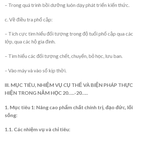
– Trong quá trình bồi dưỡng luôn dạy phát triển kiến thức.
c. Về điều tra phổ cập:
– Tích cực tìm hiểu đối tượng trong độ tuổi phổ cập qua các
lớp, qua các hộ gia đình.
– Tìm hiểu các đối tượng chết, chuyển, bỏ học, lưu ban.
– Vào máy và vào sổ kịp thời.
III. MỤC TIÊU, NHIỆM VỤ CỤ THỂ VÀ BIỆN PHÁP THỰC
HIỆN TRONG NĂM HỌC 20…..-20…..
1. Mục tiêu 1: Nâng cao phẩm chất chính trị, đạo đức, lối
sống:
1.1. Các nhiệm vụ và chỉ tiêu: