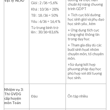
Vật lý 9B,9D
Giỏi : 2 /36 =5,6%
chuẩn kỹ năng chương
trình GDPT
Khá : 10/36 = 28%
+ Tích cực bồi dưỡng
TB : 18 /36 = 50%
học sinh giỏi và phụ đạo
Yếu : 6/36 = 16,4 %
học sinh yếu , kém
Từ trung bình trở
+ Ứng dụng tích cực
lên : 30/36=83,6%
công nghệ thông tin
trong dạy học
+ Tham gia đầy đủ các
buổi sinh họat nhóm
chuyên môn, tổ chuyên
môn.
+Sử dụng kết hợp
phương pháp dạy học
phù hợp với đối tượng
học sinh.
Nhiệm vụ 3:
Thi GVDG
Đậu
Ôn tập nhiều
cấp huyện
môn Toán