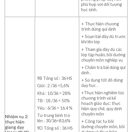
phù hợp với đối tượng
học sinh.
+ Thực hiện chương
trình đúng qui định
+ Soạn bài đầy đủ trước
khi lên lớp
+ Tham gia đầy đủ các
lớp tập huấn, bồi dưỡng
chuyên môn nghiệp vụ
+ Chấm trả bài đúng qui
định .
9B Tổng số : 36 HS
+ Sử dụng tốt đồ dùng
dạy học .
Giỏi : 2 /36 =5,6%
+Thực hiện nghiêm túc
Khá : 10/36 = 28%
chương trình và kế
TB : 18 /36 = 50%
hoạch giáo dục; thực
Yếu : 6/36 = 16,4 %
hiện quy chế, quy định
chuyên môn
Từ trung bình trở
Nhiệm vụ 2:
lên : 30/36=83,6%
+ Công tác tự bồi
thực hiện
dưỡng chuyên môn, bồi
giảng dạy
9D Tổng số : 36 HS
dưỡng và thực hiện