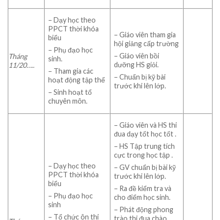
– Dạy học theo
PPCT thời khóa
– Giáo viên tham gia
biểu
hội giảng cấp trường
– Phụ đạo học
– Giáo viên bồi
Tháng
sinh.
dưỡng HS giỏi.
11/
20…..
– Tham gia các
– Chuẩn bị kỹ bài
hoạt động tập thể
trước khi lên lớp.
– Sinh hoạt tổ
chuyên môn.
– Giáo viên và HS thi
đua dạy tốt học tốt .
– HS Tập trung tích
cực trong học tập .
– Dạy học theo
– GV chuẩn bị bài kỹ
PPCT thời khóa
trước khi lên lớp.
biểu
– Ra đề kiểm tra và
– Phụ đạo học
cho điểm học sinh.
sinh
– Phát động phong
– Tổ chức ôn thi
trào thi đua chào