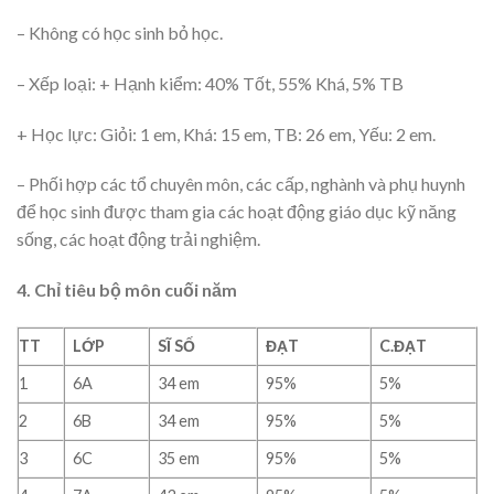
– Không có học sinh bỏ học.
– Xếp loại: + Hạnh kiểm: 40% Tốt, 55% Khá, 5% TB
+ Học lực: Giỏi: 1 em, Khá: 15 em, TB: 26 em, Yếu: 2 em.
– Phối hợp các tổ chuyên môn, các cấp, nghành và phụ huynh
để học sinh được tham gia các hoạt động giáo dục kỹ năng
sống, các hoạt động trải nghiệm.
4. Chỉ tiêu bộ môn cuối năm
TT
LỚP
SĨ SỐ
ĐẠT
C.ĐẠT
1
6A
34 em
95%
5%
2
6B
34 em
95%
5%
3
6C
35 em
95%
5%