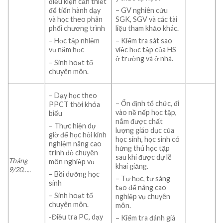
điều kiện cần thiết
– GV nghiên cứu
để tiến hành dạy
SGK, SGV và các tài
và học theo phân
liệu tham khảo khác.
phối chương trình
– Kiểm tra sát sao
– Học tập nhiệm
việc học tập của HS
vụ năm học
ở trường và ở nhà.
– Sinh hoạt tổ
chuyên môn.
– Dạy học theo
– Ổn định tổ chức, đi
PPCT thời khóa
vào nề nếp học tập,
biểu
nắm được chất
– Thực hiện dự
lượng giáo dục của
giờ để học hỏi kinh
học sinh, học sinh có
nghiệm nâng cao
hứng thú học tập
trình độ chuyên
sau khi được dự lễ
Tháng
môn nghiệp vụ
khai giảng.
9/
20…..
– Bồi dưỡng học
– Tự học, tự sáng
sinh
tạo để nâng cao
– Sinh hoạt tổ
nghiệp vụ chuyên
chuyên môn.
môn.
-Điều tra PC, dạy
– Kiểm tra đánh giá