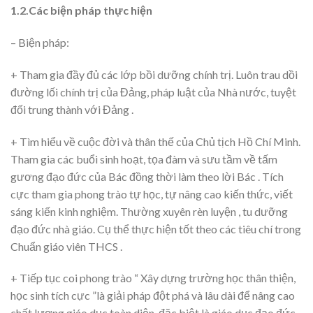
1.2.Các biện pháp thực hiện
– Biện pháp:
+ Tham gia đầy đủ các lớp bồi dưỡng chính trị. Luôn trau dồi
đường lối chính trị của Đảng, pháp luật của Nhà nước, tuyệt
đối trung thành với Đảng .
+ Tìm hiểu về cuộc đời và thân thế của Chủ tịch Hồ Chí Minh.
Tham gia các buổi sinh hoạt, tọa đàm và sưu tầm về tấm
gương đạo đức của Bác đồng thời làm theo lời Bác . Tích
cực tham gia phong trào tự học, tự nâng cao kiến thức, viết
sáng kiến kinh nghiệm. Thường xuyên rèn luyện , tu dưỡng
đạo đức nhà giáo. Cụ thể thực hiện tốt theo các tiêu chí trong
Chuẩn giáo viên THCS .
+ Tiếp tục coi phong trào “ Xây dựng trường học thân thiện,
học sinh tích cực ”là giải pháp đột phá và lâu dài để nâng cao
chất lượng giáo dục toàn diện, đặc biệt là giáo dục đạo đức,