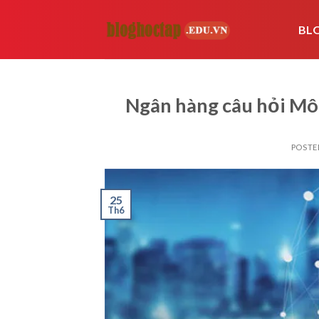
Skip
to
BL
content
Ngân hàng câu hỏi Mô
POSTE
25
Th6