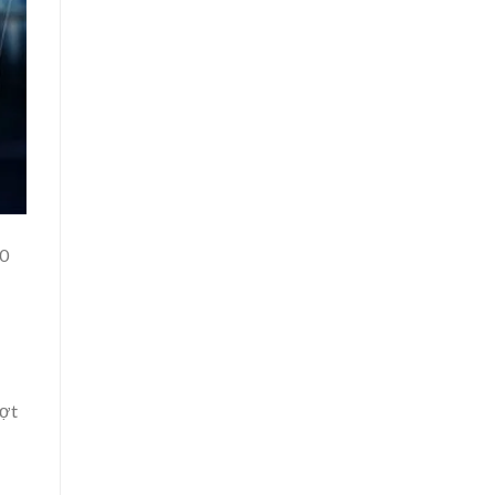
30
đợt