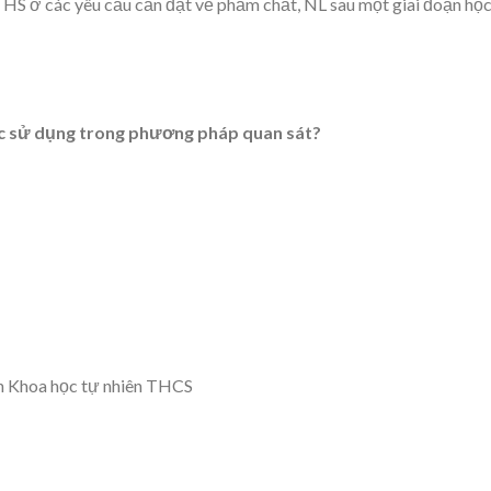
HS ở các yêu cầu cần đạt về phẩm chất, NL sau một giai đoạn họ
c sử dụng trong phương pháp quan sát?