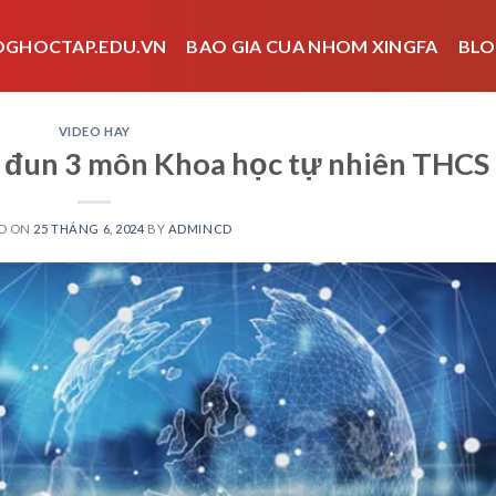
OGHOCTAP.EDU.VN
BAO GIA CUA NHOM XINGFA
BLO
VIDEO HAY
 đun 3 môn Khoa học tự nhiên THCS
D ON
25 THÁNG 6, 2024
BY
ADMINCD